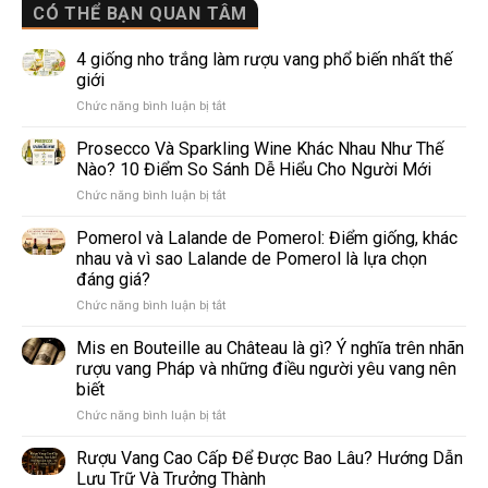
CÓ THỂ BẠN QUAN TÂM
4 giống nho trắng làm rượu vang phổ biến nhất thế
giới
ở
Chức năng bình luận bị tắt
4
giống
Prosecco Và Sparkling Wine Khác Nhau Như Thế
nho
Nào? 10 Điểm So Sánh Dễ Hiểu Cho Người Mới
trắng
ở
Chức năng bình luận bị tắt
làm
Prosecco
rượu
Và
Pomerol và Lalande de Pomerol: Điểm giống, khác
vang
Sparkling
phổ
nhau và vì sao Lalande de Pomerol là lựa chọn
Wine
biến
đáng giá?
Khác
nhất
ở
Chức năng bình luận bị tắt
Nhau
thế
Pomerol
Như
giới
và
Thế
Mis en Bouteille au Château là gì? Ý nghĩa trên nhãn
Lalande
Nào?
rượu vang Pháp và những điều người yêu vang nên
de
10
biết
Pomerol:
Điểm
ở
Chức năng bình luận bị tắt
Điểm
So
Mis
giống,
Sánh
en
khác
Dễ
Rượu Vang Cao Cấp Để Được Bao Lâu? Hướng Dẫn
Bouteille
nhau
Hiểu
Lưu Trữ Và Trưởng Thành