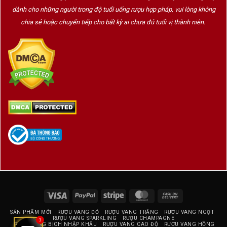
dành cho những người trong độ tuổi uống rượu hợp pháp, vui lòng không
chia sẻ hoặc chuyển tiếp cho bất kỳ ai chưa đủ tuổi vị thành niên.
Visa
PayPal
Stripe
MasterCard
Cash
On
SẢN PHẨM MỚI
RƯỢU VANG ĐỎ
RƯỢU VANG TRẮNG
RƯỢU VANG NGỌT
Delivery
RƯỢU VANG SPARKLING
RƯỢU CHAMPAGNE
3
RƯỢU VANG BỊCH NHẬP KHẨU
RƯỢU VANG CAO ĐỘ
RƯỢU VANG HỒNG