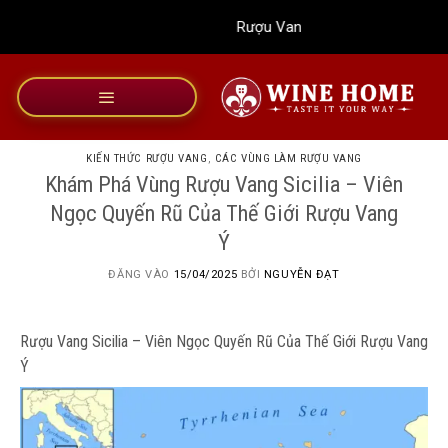
Bỏ
Rượu Vang Wine Home
qua
nội
dung
KIẾN THỨC RƯỢU VANG
,
CÁC VÙNG LÀM RƯỢU VANG
Khám Phá Vùng Rượu Vang Sicilia – Viên
Ngọc Quyến Rũ Của Thế Giới Rượu Vang
Ý
ĐĂNG VÀO
15/04/2025
BỞI
NGUYỄN ĐẠT
Rượu Vang Sicilia – Viên Ngọc Quyến Rũ Của Thế Giới Rượu Vang
Ý