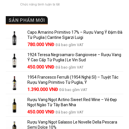
au
và
Cho
ở
Chức năng bình luận bị tắt
Château
vì
Người
Rượu
là
sao
Mới
Vang
gì?
Lalande
Cao
SẢN PHẨM MỚI
Ý
de
Cấp
nghĩa
Pomerol
Để
trên
là
Capo Amarino Primitivo 17% – Rượu Vang Ý Đậm Đà
Được
nhãn
lựa
Từ Puglia | Cantine Sgarzi Luigi
Bao
rượu
chọn
Giá
Giá
Lâu?
780.000
VNĐ
vang
Đã bao gồm VAT
đáng
Hướng
Pháp
gốc
hiện
giá?
Dẫn
và
1924 Teresa Negroamaro-Sangiovese – Rượu Vang
là:
tại
Lưu
những
Ý Cao Cấp Từ Puglia | Le Vin Sud
858.000 VNĐ.
là:
Trữ
điều
Giá
Giá
450.000
VNĐ
Đã bao gồm VAT
780.000 VNĐ.
Và
người
gốc
hiện
Trưởng
yêu
1954 Francesco Ferrulli (1954 Nghệ Sĩ) – Tuyệt Tác
Thành
là:
tại
vang
Rượu Vang Primitivo Từ Puglia, Ý
nên
495.000 VNĐ.
là:
Giá
Giá
biết
1.390.000
VNĐ
Đã bao gồm VAT
450.000 VNĐ.
gốc
hiện
Rượu Vang Ngọt Actino Sweet Red Wine – Vẻ Đẹp
là:
tại
Ngọt Ngào Từ Tây Ban Nha
1.529.000 VNĐ.
là:
450.000
VNĐ
Đã bao gồm VAT
1.390.000 VNĐ.
Rượu Vang Ngọt Galasso Le Novelle Della Pescara
Semi Dolce 10%