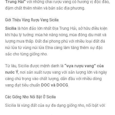
Trung Hải”
với những chai rượu vang có hương vị độc đáo,
đậm chất thiên nhiên và bản sắc địa phương.
Giới Thiệu Vùng Rượu Vang Sicilia
Sicilia
là hòn đảo lớn nhất Địa Trung Hải, sở hữu điều kiện
khí hậu lý tưởng: mùa hè nắng nóng, mùa đông dịu mát và
lượng mưa thấp. Đất đai phong phú với nhiều loại đất đá
núi lửa từ vùng núi lửa Etna càng làm tăng thêm sự đặc
sắc cho từng giống nho.
Từ lâu, Sicilia được mệnh danh là
“vựa rượu vang” của
nước Ý
, nơi sản xuất rượu vang với sản lượng lớn và ngày
càng chú trọng vào chất lượng, dẫn đầu với nhiều dòng
vang đạt tiêu chuẩn
DOC và DOCG
.
Các Giống Nho Nổi Bật Ở Sicilia
Sicilia là vùng đất của sự đa dạng giống nho, nổi bật với: