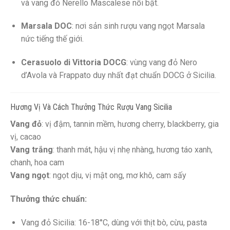
và vang đỏ Nerello Mascalese nổi bật.
Marsala DOC
: nơi sản sinh rượu vang ngọt Marsala
nức tiếng thế giới.
Cerasuolo di Vittoria DOCG
: vùng vang đỏ Nero
d’Avola và Frappato duy nhất đạt chuẩn DOCG ở Sicilia.
Hương Vị Và Cách Thưởng Thức Rượu Vang Sicilia
Vang đỏ
: vị đậm, tannin mềm, hương cherry, blackberry, gia
vị, cacao
Vang trắng
: thanh mát, hậu vị nhẹ nhàng, hương táo xanh,
chanh, hoa cam
Vang ngọt
: ngọt dịu, vị mật ong, mơ khô, cam sấy
Thưởng thức chuẩn:
Vang đỏ Sicilia: 16-18°C, dùng với thịt bò, cừu, pasta