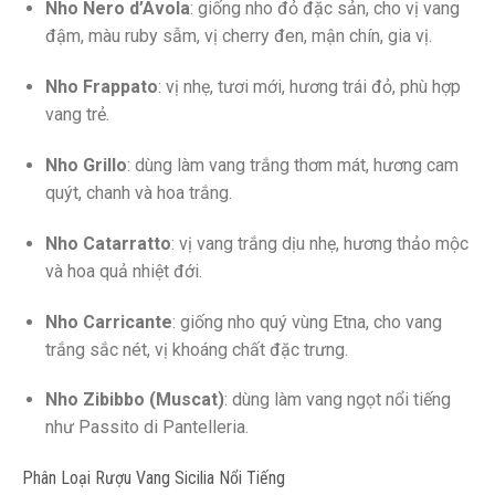
Nho Nero d’Avola
: giống nho đỏ đặc sản, cho vị vang
đậm, màu ruby sẫm, vị cherry đen, mận chín, gia vị.
Nho Frappato
: vị nhẹ, tươi mới, hương trái đỏ, phù hợp
vang trẻ.
Nho Grillo
: dùng làm vang trắng thơm mát, hương cam
quýt, chanh và hoa trắng.
Nho Catarratto
: vị vang trắng dịu nhẹ, hương thảo mộc
và hoa quả nhiệt đới.
Nho Carricante
: giống nho quý vùng Etna, cho vang
trắng sắc nét, vị khoáng chất đặc trưng.
Nho Zibibbo (Muscat)
: dùng làm vang ngọt nổi tiếng
như Passito di Pantelleria.
Phân Loại Rượu Vang Sicilia Nổi Tiếng