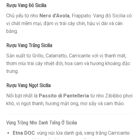
Rượu Vang Đỏ Sicilia
Chủ yếu từ nho
Nero d’Avola
, Frappato. Vang đỏ Sicilia có
vị chát mềm mại, đậm vị trái cây chín, hậu vị dài và cân
bằng.
Rượu Vang Trắng Sicilia
Sản xuất từ Grillo, Catarratto, Carricante với vị thanh mát,
thơm mùi trái cây nhiệt đới, hoa cam và hương khoáng đặc
trưng.
Rượu Vang Ngọt Sicilia
Nổi bật nhất là
Passito di Pantelleria
từ nho Zibibbo phơi
khô, vị ngọt thanh, hương mật ong, mơ sấy và cam thảo.
Vùng Trồng Nho Danh Tiếng Ở Sicilia
Etna DOC
: vùng núi lửa danh giá, vang trắng Carricante