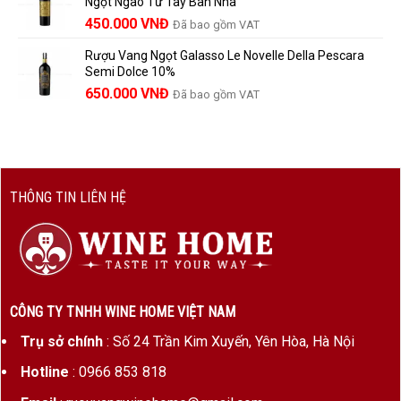
Ngọt Ngào Từ Tây Ban Nha
1.529.000 VNĐ.
là:
450.000
VNĐ
Đã bao gồm VAT
1.390.000 VNĐ.
Rượu Vang Ngọt Galasso Le Novelle Della Pescara
Semi Dolce 10%
650.000
VNĐ
Đã bao gồm VAT
THÔNG TIN LIÊN HỆ
CÔNG TY TNHH WINE HOME VIỆT NAM
Trụ sở chính
: Số 24 Trần Kim Xuyến, Yên Hòa, Hà Nội
Hotline
: 0966 853 818