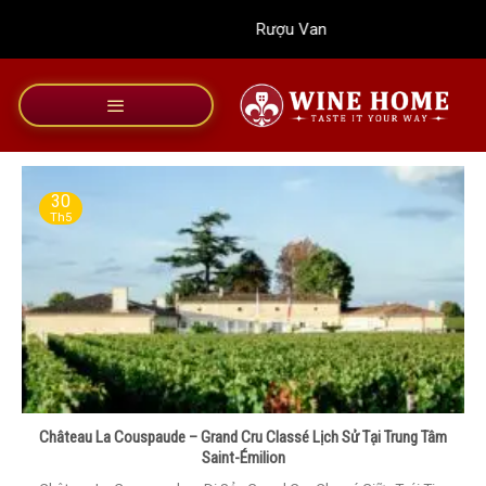
Bỏ
Rượu Vang Wine Home
qua
nội
dung
30
Th5
Château La Couspaude – Grand Cru Classé Lịch Sử Tại Trung Tâm
Saint-Émilion