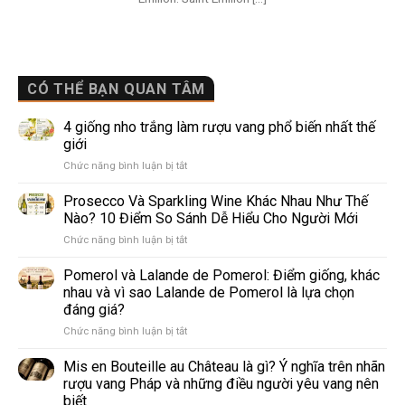
CÓ THỂ BẠN QUAN TÂM
4 giống nho trắng làm rượu vang phổ biến nhất thế
giới
ở
Chức năng bình luận bị tắt
4
giống
Prosecco Và Sparkling Wine Khác Nhau Như Thế
nho
Nào? 10 Điểm So Sánh Dễ Hiểu Cho Người Mới
trắng
ở
Chức năng bình luận bị tắt
làm
Prosecco
rượu
Và
Pomerol và Lalande de Pomerol: Điểm giống, khác
vang
Sparkling
phổ
nhau và vì sao Lalande de Pomerol là lựa chọn
Wine
biến
đáng giá?
Khác
nhất
ở
Chức năng bình luận bị tắt
Nhau
thế
Pomerol
Như
giới
và
Thế
Mis en Bouteille au Château là gì? Ý nghĩa trên nhãn
Lalande
Nào?
rượu vang Pháp và những điều người yêu vang nên
de
10
biết