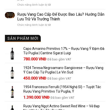
Pomerol:
Điểm
ở
Chức năng bình luận bị tắt
Điểm
So
Mis
giống,
Sánh
en
khác
Dễ
Rượu Vang Cao Cấp Để Được Bao Lâu? Hướng Dẫn
Bouteille
nhau
Hiểu
Lưu Trữ Và Trưởng Thành
au
và
Cho
ở
Chức năng bình luận bị tắt
Château
vì
Người
Rượu
là
sao
Mới
Vang
gì?
Lalande
Cao
SẢN PHẨM MỚI
Ý
de
Cấp
nghĩa
Pomerol
Để
trên
là
Capo Amarino Primitivo 17% – Rượu Vang Ý Đậm Đà
Được
nhãn
lựa
Từ Puglia | Cantine Sgarzi Luigi
Bao
rượu
chọn
Giá
Giá
Lâu?
780.000
VNĐ
vang
Đã bao gồm VAT
đáng
Hướng
Pháp
gốc
hiện
giá?
Dẫn
và
1924 Teresa Negroamaro-Sangiovese – Rượu Vang
là:
tại
Lưu
những
Ý Cao Cấp Từ Puglia | Le Vin Sud
858.000 VNĐ.
là:
Trữ
điều
Giá
Giá
450.000
VNĐ
Đã bao gồm VAT
780.000 VNĐ.
Và
người
gốc
hiện
Trưởng
yêu
1954 Francesco Ferrulli (1954 Nghệ Sĩ) – Tuyệt Tác
Thành
là:
tại
vang
Rượu Vang Primitivo Từ Puglia, Ý
nên
495.000 VNĐ.
là:
Giá
Giá
biết
1.390.000
VNĐ
Đã bao gồm VAT
450.000 VNĐ.
gốc
hiện
Rượu Vang Ngọt Actino Sweet Red Wine – Vẻ Đẹp
là:
tại