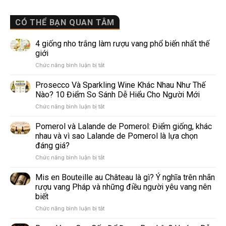
CÓ THỂ BẠN QUAN TÂM
4 giống nho trắng làm rượu vang phổ biến nhất thế
giới
ở
Chức năng bình luận bị tắt
4
giống
Prosecco Và Sparkling Wine Khác Nhau Như Thế
nho
Nào? 10 Điểm So Sánh Dễ Hiểu Cho Người Mới
trắng
ở
Chức năng bình luận bị tắt
làm
Prosecco
rượu
Và
Pomerol và Lalande de Pomerol: Điểm giống, khác
vang
Sparkling
phổ
nhau và vì sao Lalande de Pomerol là lựa chọn
Wine
biến
đáng giá?
Khác
nhất
ở
Chức năng bình luận bị tắt
Nhau
thế
Pomerol
Như
giới
và
Thế
Mis en Bouteille au Château là gì? Ý nghĩa trên nhãn
Lalande
Nào?
rượu vang Pháp và những điều người yêu vang nên
de
10
biết
Pomerol:
Điểm
ở
Chức năng bình luận bị tắt
Điểm
So
Mis
giống,
Sánh
en
khác