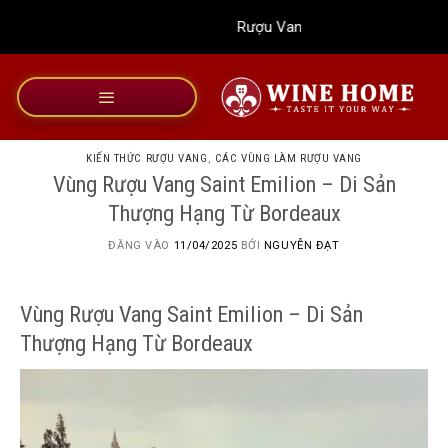
Bỏ
Rượu Vang Wine Home
qua
nội
dung
KIẾN THỨC RƯỢU VANG
,
CÁC VÙNG LÀM RƯỢU VANG
Vùng Rượu Vang Saint Emilion – Di Sản
Thượng Hạng Từ Bordeaux
ĐĂNG VÀO
11/04/2025
BỞI
NGUYỄN ĐẠT
Vùng Rượu Vang Saint Emilion – Di Sản
Thượng Hạng Từ Bordeaux