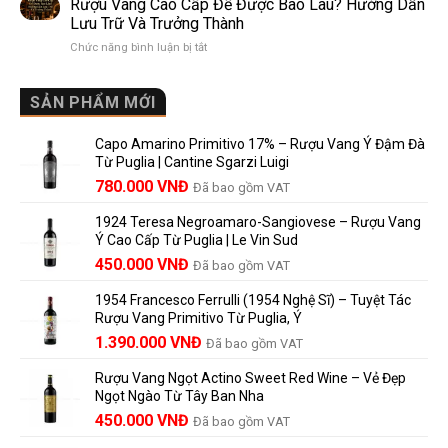
Dễ
Rượu Vang Cao Cấp Để Được Bao Lâu? Hướng Dẫn
Bouteille
nhau
Hiểu
Lưu Trữ Và Trưởng Thành
au
và
Cho
ở
Chức năng bình luận bị tắt
Château
vì
Người
Rượu
là
sao
Mới
Vang
gì?
Lalande
Cao
SẢN PHẨM MỚI
Ý
de
Cấp
nghĩa
Pomerol
Để
trên
là
Capo Amarino Primitivo 17% – Rượu Vang Ý Đậm Đà
Được
nhãn
lựa
Từ Puglia | Cantine Sgarzi Luigi
Bao
rượu
chọn
Giá
Giá
Lâu?
780.000
VNĐ
vang
Đã bao gồm VAT
đáng
Hướng
Pháp
gốc
hiện
giá?
Dẫn
và
1924 Teresa Negroamaro-Sangiovese – Rượu Vang
là:
tại
Lưu
những
Ý Cao Cấp Từ Puglia | Le Vin Sud
858.000 VNĐ.
là:
Trữ
điều
Giá
Giá
450.000
VNĐ
Đã bao gồm VAT
780.000 VNĐ.
Và
người
gốc
hiện
Trưởng
yêu
1954 Francesco Ferrulli (1954 Nghệ Sĩ) – Tuyệt Tác
Thành
là:
tại
vang
Rượu Vang Primitivo Từ Puglia, Ý
nên
495.000 VNĐ.
là:
Giá
Giá
biết
1.390.000
VNĐ
Đã bao gồm VAT
450.000 VNĐ.
gốc
hiện
Rượu Vang Ngọt Actino Sweet Red Wine – Vẻ Đẹp
là:
tại
Ngọt Ngào Từ Tây Ban Nha
1.529.000 VNĐ.
là:
450.000
VNĐ
Đã bao gồm VAT
1.390.000 VNĐ.