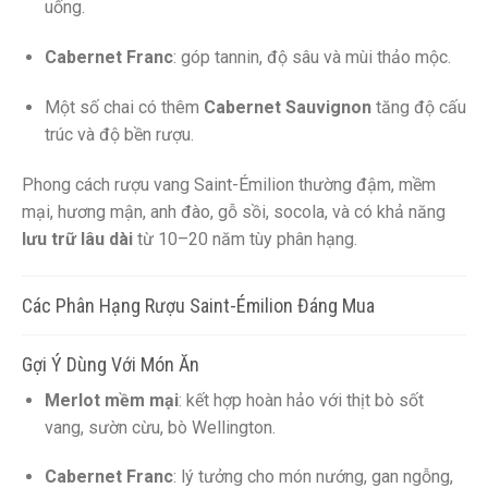
uống.
Cabernet Franc
: góp tannin, độ sâu và mùi thảo mộc.
Một số chai có thêm
Cabernet Sauvignon
tăng độ cấu
trúc và độ bền rượu.
Phong cách rượu vang Saint-Émilion thường đậm, mềm
mại, hương mận, anh đào, gỗ sồi, socola, và có khả năng
lưu trữ lâu dài
từ 10–20 năm tùy phân hạng.
Các Phân Hạng Rượu Saint-Émilion Đáng Mua
Gợi Ý Dùng Với Món Ăn
Merlot mềm mại
: kết hợp hoàn hảo với thịt bò sốt
vang, sườn cừu, bò Wellington.
Cabernet Franc
: lý tưởng cho món nướng, gan ngỗng,