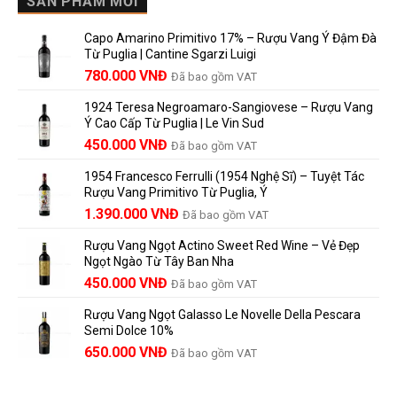
SẢN PHẨM MỚI
de
Cấp
nghĩa
Pomerol
Để
trên
là
Capo Amarino Primitivo 17% – Rượu Vang Ý Đậm Đà
Được
nhãn
lựa
Từ Puglia | Cantine Sgarzi Luigi
Bao
rượu
chọn
Giá
Giá
Lâu?
780.000
VNĐ
vang
Đã bao gồm VAT
đáng
Hướng
Pháp
gốc
hiện
giá?
Dẫn
và
1924 Teresa Negroamaro-Sangiovese – Rượu Vang
là:
tại
Lưu
những
Ý Cao Cấp Từ Puglia | Le Vin Sud
858.000 VNĐ.
là:
Trữ
điều
Giá
Giá
450.000
VNĐ
Đã bao gồm VAT
780.000 VNĐ.
Và
người
gốc
hiện
Trưởng
yêu
1954 Francesco Ferrulli (1954 Nghệ Sĩ) – Tuyệt Tác
Thành
là:
tại
vang
Rượu Vang Primitivo Từ Puglia, Ý
nên
495.000 VNĐ.
là:
Giá
Giá
biết
1.390.000
VNĐ
Đã bao gồm VAT
450.000 VNĐ.
gốc
hiện
Rượu Vang Ngọt Actino Sweet Red Wine – Vẻ Đẹp
là:
tại
Ngọt Ngào Từ Tây Ban Nha
1.529.000 VNĐ.
là:
450.000
VNĐ
Đã bao gồm VAT
1.390.000 VNĐ.
Rượu Vang Ngọt Galasso Le Novelle Della Pescara
Semi Dolce 10%
650.000
VNĐ
Đã bao gồm VAT