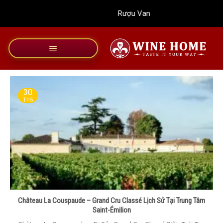
Bỏ
Rượu Vang Wine Home
qua
nội
dung
30
Th5
Château La Couspaude – Grand Cru Classé Lịch Sử Tại Trung Tâm
Saint-Émilion