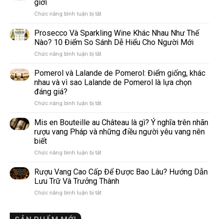
giới
ở
Chức năng bình luận bị tắt
4
giống
Prosecco Và Sparkling Wine Khác Nhau Như Thế
nho
Nào? 10 Điểm So Sánh Dễ Hiểu Cho Người Mới
trắng
ở
Chức năng bình luận bị tắt
làm
Prosecco
rượu
Và
Pomerol và Lalande de Pomerol: Điểm giống, khác
vang
Sparkling
phổ
nhau và vì sao Lalande de Pomerol là lựa chọn
Wine
biến
đáng giá?
Khác
nhất
ở
Chức năng bình luận bị tắt
Nhau
thế
Pomerol
Như
giới
và
Thế
Mis en Bouteille au Château là gì? Ý nghĩa trên nhãn
Lalande
Nào?
rượu vang Pháp và những điều người yêu vang nên
de
10
biết
Pomerol:
Điểm
ở
Chức năng bình luận bị tắt
Điểm
So
Mis
giống,
Sánh
en
khác
Dễ
Rượu Vang Cao Cấp Để Được Bao Lâu? Hướng Dẫn
Bouteille
nhau
Hiểu
Lưu Trữ Và Trưởng Thành
au
và
Cho
ở
Chức năng bình luận bị tắt
Château
vì
Người
Rượu
là
sao
Mới
Vang
gì?
Lalande
Cao
Ý