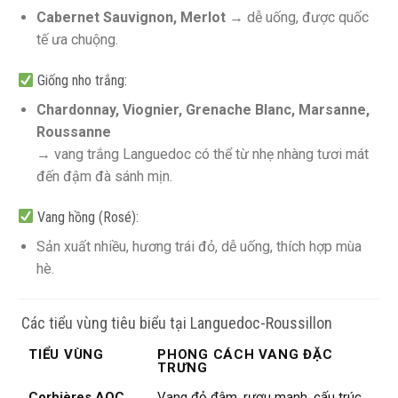
Cabernet Sauvignon, Merlot
→ dễ uống, được quốc
tế ưa chuộng.
Giống nho trắng:
Chardonnay, Viognier, Grenache Blanc, Marsanne,
Roussanne
→ vang trắng Languedoc có thể từ nhẹ nhàng tươi mát
đến đậm đà sánh mịn.
Vang hồng (Rosé):
Sản xuất nhiều, hương trái đỏ, dễ uống, thích hợp mùa
hè.
️ Các tiểu vùng tiêu biểu tại Languedoc-Roussillon
TIỂU VÙNG
PHONG CÁCH VANG ĐẶC
TRƯNG
Corbières AOC
Vang đỏ đậm, rượu mạnh, cấu trúc