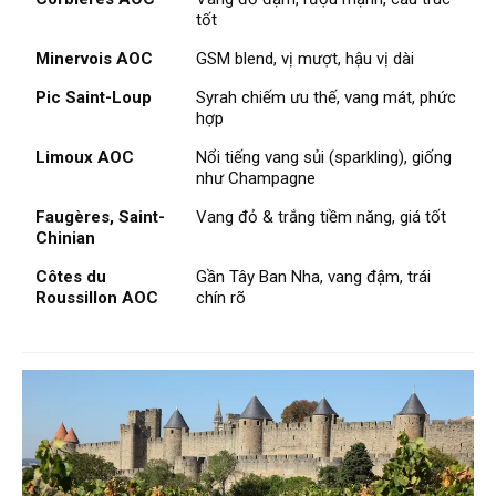
tốt
Minervois AOC
GSM blend, vị mượt, hậu vị dài
Pic Saint-Loup
Syrah chiếm ưu thế, vang mát, phức
hợp
Limoux AOC
Nổi tiếng vang sủi (sparkling), giống
như Champagne
Faugères, Saint-
Vang đỏ & trắng tiềm năng, giá tốt
Chinian
Côtes du
Gần Tây Ban Nha, vang đậm, trái
Roussillon AOC
chín rõ