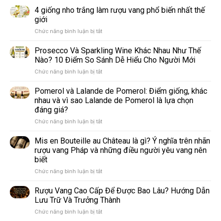
4 giống nho trắng làm rượu vang phổ biến nhất thế
giới
ở
Chức năng bình luận bị tắt
4
giống
Prosecco Và Sparkling Wine Khác Nhau Như Thế
nho
Nào? 10 Điểm So Sánh Dễ Hiểu Cho Người Mới
trắng
ở
Chức năng bình luận bị tắt
làm
Prosecco
rượu
Và
Pomerol và Lalande de Pomerol: Điểm giống, khác
vang
Sparkling
phổ
nhau và vì sao Lalande de Pomerol là lựa chọn
Wine
biến
đáng giá?
Khác
nhất
ở
Chức năng bình luận bị tắt
Nhau
thế
Pomerol
Như
giới
và
Thế
Mis en Bouteille au Château là gì? Ý nghĩa trên nhãn
Lalande
Nào?
rượu vang Pháp và những điều người yêu vang nên
de
10
biết
Pomerol:
Điểm
ở
Chức năng bình luận bị tắt
Điểm
So
Mis
giống,
Sánh
en
khác
Dễ
Rượu Vang Cao Cấp Để Được Bao Lâu? Hướng Dẫn
Bouteille
nhau
Hiểu
Lưu Trữ Và Trưởng Thành
au
và
Cho
ở
Chức năng bình luận bị tắt
Château
vì
Người
Rượu