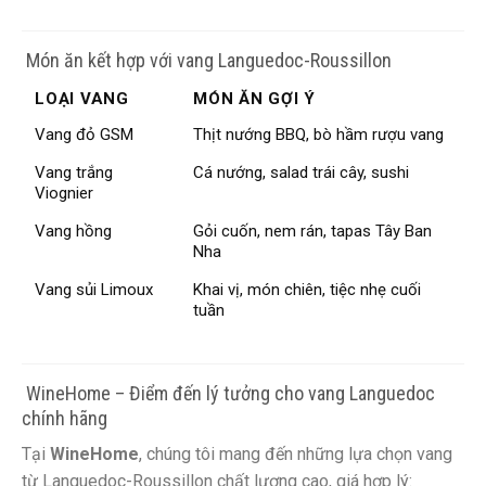
️ Món ăn kết hợp với vang Languedoc-Roussillon
LOẠI VANG
MÓN ĂN GỢI Ý
Vang đỏ GSM
Thịt nướng BBQ, bò hầm rượu vang
Vang trắng
Cá nướng, salad trái cây, sushi
Viognier
Vang hồng
Gỏi cuốn, nem rán, tapas Tây Ban
Nha
Vang sủi Limoux
Khai vị, món chiên, tiệc nhẹ cuối
tuần
️ WineHome – Điểm đến lý tưởng cho vang Languedoc
chính hãng
Tại
WineHome
, chúng tôi mang đến những lựa chọn vang
từ Languedoc-Roussillon chất lượng cao, giá hợp lý: