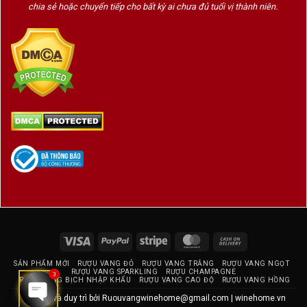
chia sẻ hoặc chuyển tiếp cho bất kỳ ai chưa đủ tuổi vị thành niên.
Visa
PayPal
Stripe
MasterCard
Cash
On
SẢN PHẨM MỚI
RƯỢU VANG ĐỎ
RƯỢU VANG TRẮNG
RƯỢU VANG NGỌT
Delivery
RƯỢU VANG SPARKLING
RƯỢU CHAMPAGNE
3
RƯỢU VANG BỊCH NHẬP KHẨU
RƯỢU VANG CAO ĐỘ
RƯỢU VANG HỒNG
Thiết kế và duy trì bởi
Ruouvangwinehome@gmail.com
|
winehome.vn