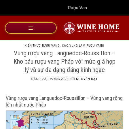
Bỏ
Rượu Vang Wine Home
qua
nội
dung
KIẾN THỨC RƯỢU VANG
,
CÁC VÙNG LÀM RƯỢU VANG
Vùng rượu vang Languedoc-Roussillon –
Kho báu rượu vang Pháp với mức giá hợp
lý và sự đa dạng đáng kinh ngạc
ĐĂNG VÀO
27/06/2025
BỞI
NGUYỄN ĐẠT
Vùng rượu vang Languedoc-Roussillon – Vùng vang rộng
lớn nhất nước Pháp