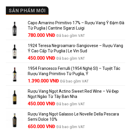
là
sao
Mới
Vang
gì?
Lalande
Cao
SẢN PHẨM MỚI
Ý
de
Cấp
nghĩa
Pomerol
Để
trên
là
Capo Amarino Primitivo 17% – Rượu Vang Ý Đậm Đà
Được
nhãn
lựa
Từ Puglia | Cantine Sgarzi Luigi
Bao
rượu
chọn
Giá
Giá
Lâu?
780.000
VNĐ
vang
Đã bao gồm VAT
đáng
Hướng
Pháp
gốc
hiện
giá?
Dẫn
và
1924 Teresa Negroamaro-Sangiovese – Rượu Vang
là:
tại
Lưu
những
Ý Cao Cấp Từ Puglia | Le Vin Sud
858.000 VNĐ.
là:
Trữ
điều
Giá
Giá
450.000
VNĐ
Đã bao gồm VAT
780.000 VNĐ.
Và
người
gốc
hiện
Trưởng
yêu
1954 Francesco Ferrulli (1954 Nghệ Sĩ) – Tuyệt Tác
Thành
là:
tại
vang
Rượu Vang Primitivo Từ Puglia, Ý
nên
495.000 VNĐ.
là:
Giá
Giá
biết
1.390.000
VNĐ
Đã bao gồm VAT
450.000 VNĐ.
gốc
hiện
Rượu Vang Ngọt Actino Sweet Red Wine – Vẻ Đẹp
là:
tại
Ngọt Ngào Từ Tây Ban Nha
1.529.000 VNĐ.
là:
450.000
VNĐ
Đã bao gồm VAT
1.390.000 VNĐ.
Rượu Vang Ngọt Galasso Le Novelle Della Pescara
Semi Dolce 10%
650.000
VNĐ
Đã bao gồm VAT