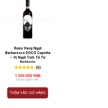
Rượu Vang Ngọt
Barbaresco DOCG Capetta
– Vị Ngọt Tinh Tế Từ
Nebbiolo
(0)
0
0
trên 5
1.500.000
VNĐ
đánh giá
Đã bao gồm VAT
THÊM VÀO GIỎ HÀNG