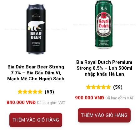
Bia Royal Dutch Premium
Bia Đức Bear Beer Strong
Strong 8.5% – Lon 500ml
7.7% – Bia Gấu Đậm Vị,
nhập khẩu Hà Lan
Mạnh Mẽ Cho Người Sành
(59)
(63)
5.00
59
trên 5
900.000
VNĐ
Đã bao gồm VAT
5.00
63
trên 5
đánh giá
840.000
VNĐ
Đã bao gồm VAT
đánh giá
THÊM VÀO GIỎ HÀNG
THÊM VÀO GIỎ HÀNG