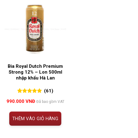
Bia Royal Dutch Premium
Strong 12% – Lon 500ml
nhập khẩu Hà Lan
(61)
5.00
61
trên 5
990.000
VNĐ
Đã bao gồm VAT
đánh giá
THÊM VÀO GIỎ HÀNG