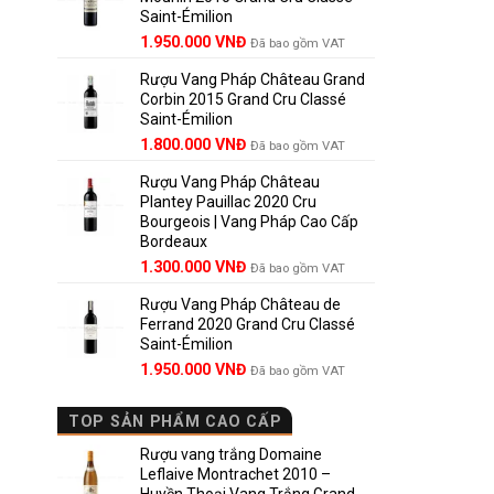
Saint-Émilion
1.900.000 VNĐ.
Giá
Giá
1.950.000
VNĐ
Đã bao gồm VAT
gốc
hiện
Rượu Vang Pháp Château Grand
là:
tại
Corbin 2015 Grand Cru Classé
2.950.000 VNĐ.
là:
Saint-Émilion
1.950.000 VNĐ.
Giá
Giá
1.800.000
VNĐ
Đã bao gồm VAT
gốc
hiện
Rượu Vang Pháp Château
là:
tại
Plantey Pauillac 2020 Cru
2.500.000 VNĐ.
là:
Bourgeois | Vang Pháp Cao Cấp
1.800.000 VNĐ.
Bordeaux
Giá
Giá
1.300.000
VNĐ
Đã bao gồm VAT
gốc
hiện
Rượu Vang Pháp Château de
là:
tại
Ferrand 2020 Grand Cru Classé
1.850.000 VNĐ.
là:
Saint-Émilion
1.300.000 VNĐ.
Giá
Giá
1.950.000
VNĐ
Đã bao gồm VAT
gốc
hiện
là:
tại
TOP SẢN PHẨM CAO CẤP
2.800.000 VNĐ.
là:
1.950.000 VNĐ.
Rượu vang trắng Domaine
Leflaive Montrachet 2010 –
Huyền Thoại Vang Trắng Grand