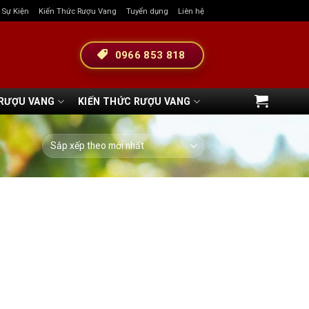
& Sự Kiện
Kiến Thức Rượu Vang
Tuyển dụng
Liên hệ
0966 853 818
 RƯỢU VANG
KIẾN THỨC RƯỢU VANG