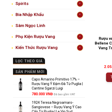
Spirits
Bia Nhập Khẩu
Sâm Ngọc Linh
Phụ Kiện Rượu Vang
Rượu v
Bellene C
Kiến Thức Rượu Vang
Vang T
LỌC THEO GIÁ
2.0
SẢN PHẨM MỚI
Capo Amarino Primitivo 17% –
Rượu Vang Ý Đậm Đà Từ Puglia |
Cantine Sgarzi Luigi
Giá
Giá
780.000
VNĐ
Đã bao gồm VAT
gốc
hiện
1924 Teresa Negroamaro-
là:
tại
Sangiovese – Rượu Vang Ý Cao
858.000 VNĐ.
là:
Cấp Từ Puglia | Le Vin Sud
780.000 VNĐ.