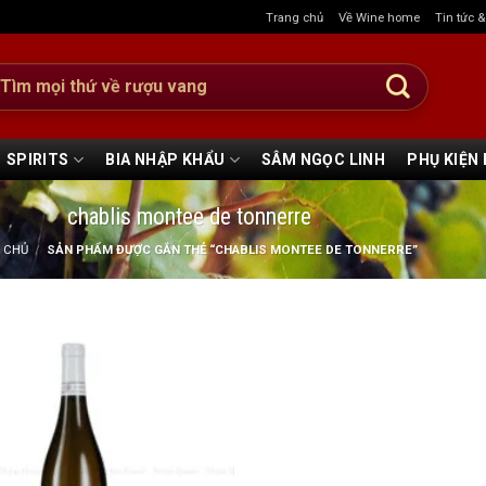
Trang chủ
Về Wine home
Tin tức 
:
SPIRITS
BIA NHẬP KHẨU
SÂM NGỌC LINH
PHỤ KIỆN
chablis montee de tonnerre
 CHỦ
/
SẢN PHẨM ĐƯỢC GẮN THẺ “CHABLIS MONTEE DE TONNERRE”