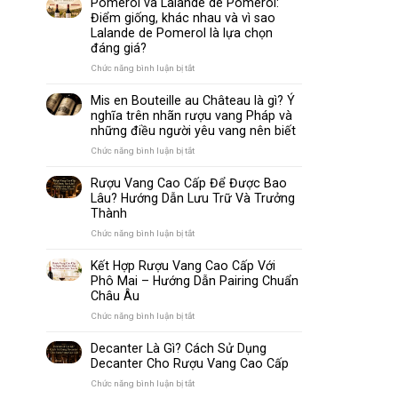
Pomerol và Lalande de Pomerol:
biến
Sparkling
Điểm giống, khác nhau và vì sao
nhất
Wine
Lalande de Pomerol là lựa chọn
thế
Khác
đáng giá?
giới
Nhau
Như
ở
Chức năng bình luận bị tắt
Thế
Pomerol
Nào?
và
Mis en Bouteille au Château là gì? Ý
10
Lalande
nghĩa trên nhãn rượu vang Pháp và
Điểm
de
những điều người yêu vang nên biết
So
Pomerol:
Sánh
Điểm
ở
Chức năng bình luận bị tắt
Dễ
giống,
Mis
Hiểu
khác
en
Rượu Vang Cao Cấp Để Được Bao
Cho
nhau
Bouteille
Lâu? Hướng Dẫn Lưu Trữ Và Trưởng
Người
và
au
Mới
Thành
vì
Château
sao
là
ở
Chức năng bình luận bị tắt
Lalande
gì?
Rượu
de
Ý
Vang
Kết Hợp Rượu Vang Cao Cấp Với
Pomerol
nghĩa
Cao
Phô Mai – Hướng Dẫn Pairing Chuẩn
là
trên
Cấp
Châu Âu
lựa
nhãn
Để
chọn
rượu
Được
ở
Chức năng bình luận bị tắt
đáng
vang
Bao
Kết
giá?
Pháp
Lâu?
Hợp
Decanter Là Gì? Cách Sử Dụng
và
Hướng
Rượu
Decanter Cho Rượu Vang Cao Cấp
những
Dẫn
Vang
điều
Lưu
Cao
ở
Chức năng bình luận bị tắt
người
Trữ
Cấp
Decanter