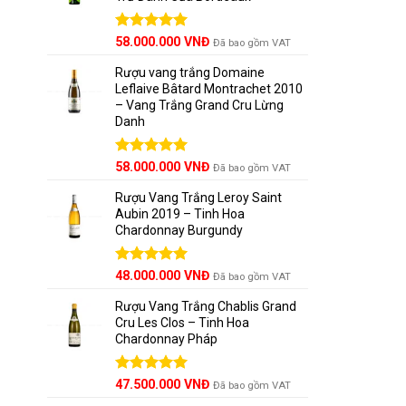
Được xếp
58.000.000
VNĐ
Đã bao gồm VAT
hạng
5.00
5 sao
Rượu vang trắng Domaine
Leflaive Bâtard Montrachet 2010
– Vang Trắng Grand Cru Lừng
Danh
Được xếp
58.000.000
VNĐ
Đã bao gồm VAT
hạng
5.00
5 sao
Rượu Vang Trắng Leroy Saint
Aubin 2019 – Tinh Hoa
Chardonnay Burgundy
Được xếp
48.000.000
VNĐ
Đã bao gồm VAT
hạng
5.00
5 sao
Rượu Vang Trắng Chablis Grand
Cru Les Clos – Tinh Hoa
Chardonnay Pháp
Được xếp
47.500.000
VNĐ
Đã bao gồm VAT
hạng
5.00