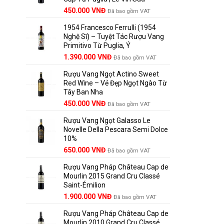
Giá
Giá
450.000
VNĐ
Đã bao gồm VAT
gốc
hiện
1954 Francesco Ferrulli (1954
là:
tại
Nghệ Sĩ) – Tuyệt Tác Rượu Vang
495.000 VNĐ.
là:
Primitivo Từ Puglia, Ý
450.000 VNĐ.
Giá
Giá
1.390.000
VNĐ
Đã bao gồm VAT
gốc
hiện
Rượu Vang Ngọt Actino Sweet
là:
tại
Red Wine – Vẻ Đẹp Ngọt Ngào Từ
1.529.000 VNĐ.
là:
Tây Ban Nha
1.390.000 VNĐ.
450.000
VNĐ
Đã bao gồm VAT
Rượu Vang Ngọt Galasso Le
Novelle Della Pescara Semi Dolce
10%
650.000
VNĐ
Đã bao gồm VAT
Rượu Vang Pháp Château Cap de
Mourlin 2015 Grand Cru Classé
Saint-Émilion
Giá
Giá
1.900.000
VNĐ
Đã bao gồm VAT
gốc
hiện
Rượu Vang Pháp Château Cap de
là:
tại
Mourlin 2010 Grand Cru Classé
2.800.000 VNĐ.
là: