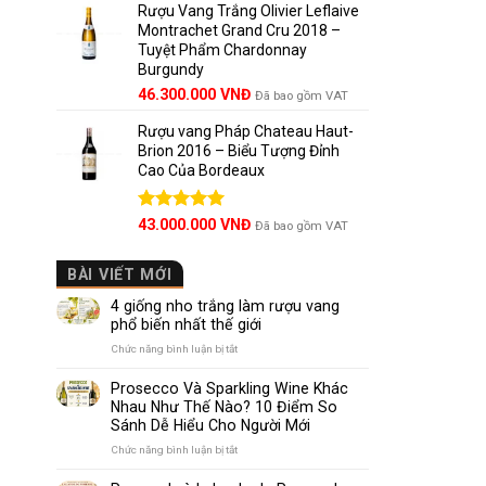
5 sao
Rượu Vang Trắng Olivier Leflaive
Montrachet Grand Cru 2018 –
Tuyệt Phẩm Chardonnay
Burgundy
46.300.000
VNĐ
Đã bao gồm VAT
Rượu vang Pháp Chateau Haut-
Brion 2016 – Biểu Tượng Đỉnh
Cao Của Bordeaux
Được xếp
43.000.000
VNĐ
Đã bao gồm VAT
hạng
5.00
5 sao
BÀI VIẾT MỚI
4 giống nho trắng làm rượu vang
phổ biến nhất thế giới
ở
Chức năng bình luận bị tắt
4
giống
Prosecco Và Sparkling Wine Khác
nho
Nhau Như Thế Nào? 10 Điểm So
trắng
Sánh Dễ Hiểu Cho Người Mới
làm
rượu
ở
Chức năng bình luận bị tắt
vang
Prosecco
phổ
Và