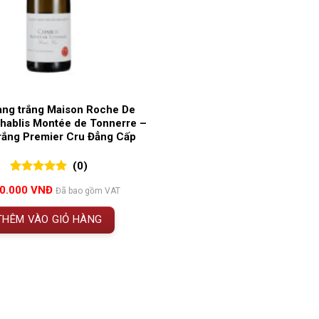
ang trắng Maison Roche De
hablis Montée de Tonnerre –
rắng Premier Cru Đẳng Cấp
(0)
0
0
trên 5
50.000
VNĐ
Đã bao gồm VAT
đánh giá
THÊM VÀO GIỎ HÀNG