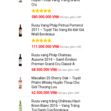
Cru
Được xếp
580.000.000
VNĐ
Đã bao gồm VAT
hạng
5.00
5 sao
Rượu Vang Pháp Petrus Pomerol
2011 – Tuyệt Tác Vang Đỏ Đắt Giá
Nhất Bordeaux
Giá
Được xếp
Giá
111.000.000
VNĐ
Đã bao gồm VAT
hạng
5.00
gốc
hiện
5 sao
Rượu vang Pháp Chateau
là:
tại
Ausone 2014 – Saint-Émilion
125.000.000 VNĐ.
là:
Premier Grand Cru Classé A
111.000.000 VNĐ.
68.500.000
VNĐ
Đã bao gồm VAT
Macallan 25 Sherry Oak – Tuyệt
Phẩm Whisky Huyền Thoại Cho
Giới Thượng Lưu
Giá
Giá
62.500.000
VNĐ
Đã bao gồm VAT
gốc
hiện
Rượu vang trắng Château Haut-
là:
tại
Brion Blanc 2016 – Vang Trắng
65.000.000 VNĐ.
là:
Trứ Danh Của Bordeaux
62.500.000 VNĐ.