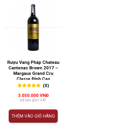
Rượu Vang Pháp Chateau
Cantenac Brown 2017 –
Margaux Grand Cru
Classe Đỉnh Cao
(0)
0
0
trên 5
3.050.000
VNĐ
đánh giá
Đã bao gồm VAT
THÊM VÀO GIỎ HÀNG