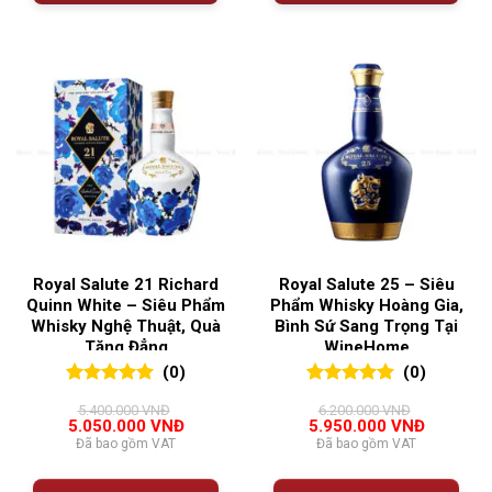
Royal Salute 21 Richard
Royal Salute 25 – Siêu
Quinn White – Siêu Phẩm
Phẩm Whisky Hoàng Gia,
Whisky Nghệ Thuật, Quà
Bình Sứ Sang Trọng Tại
Tặng Đẳng
WineHome
(0)
(0)
0
0
trên 5
0
0
trên 5
5.400.000
VNĐ
6.200.000
VNĐ
đánh giá
đánh giá
Giá
Giá
Giá
Giá
5.050.000
VNĐ
5.950.000
VNĐ
gốc
hiện
gốc
hiện
Đã bao gồm VAT
Đã bao gồm VAT
là:
tại
là:
tại
5.400.000 VNĐ.
là:
6.200.000 VNĐ.
là:
5.050.000 VNĐ.
5.950.00