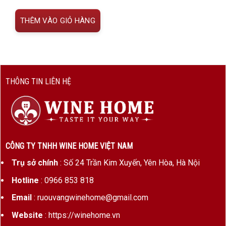
5.050.000 VNĐ.
là:
4.950.000 VNĐ.
THÊM VÀO GIỎ HÀNG
THÔNG TIN LIÊN HỆ
CÔNG TY TNHH WINE HOME VIỆT NAM
Trụ sở chính
: Số 24 Trần Kim Xuyến, Yên Hòa, Hà Nội
Hotline
: 0966 853 818
Email
: ruouvangwinehome@gmail.com
Website
: https://winehome.vn