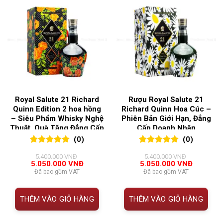
Royal Salute 21 Richard
Rượu Royal Salute 21
Quinn Edition 2 hoa hồng
Richard Quinn Hoa Cúc –
– Siêu Phẩm Whisky Nghệ
Phiên Bản Giới Hạn, Đẳng
Thuật, Quà Tặng Đẳng Cấp
Cấp Doanh Nhân
(0)
(0)
0
0
trên 5
0
0
trên 5
5.400.000
VNĐ
5.400.000
VNĐ
đánh giá
đánh giá
Giá
Giá
Giá
Giá
5.050.000
VNĐ
5.050.000
VNĐ
gốc
hiện
gốc
hiện
Đã bao gồm VAT
Đã bao gồm VAT
là:
tại
là:
tại
5.400.000 VNĐ.
là:
5.400.000 VNĐ.
là:
5.050.000 VNĐ.
5.050.00
THÊM VÀO GIỎ HÀNG
THÊM VÀO GIỎ HÀNG