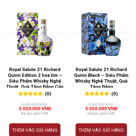
Royal Salute 21 Richard
Royal Salute 21 Richard
Quinn Edition 2 hoa tím –
Quinn Black – Siêu Phẩm
Siêu Phẩm Whisky Nghệ
Whisky Nghệ Thuật, Quà
Thuật, Quà Tặng Đẳng Cấp
Tặng Đẳng
(0)
(0)
0
0
trên 5
0
0
trên 5
5.400.000
VNĐ
5.400.000
VNĐ
đánh giá
đánh giá
Giá
Giá
Giá
Giá
5.050.000
VNĐ
5.050.000
VNĐ
gốc
hiện
gốc
hiện
Đã bao gồm VAT
Đã bao gồm VAT
là:
tại
là:
tại
5.400.000 VNĐ.
là:
5.400.000 VNĐ.
là:
5.050.000 VNĐ.
5.050.00
THÊM VÀO GIỎ HÀNG
THÊM VÀO GIỎ HÀNG