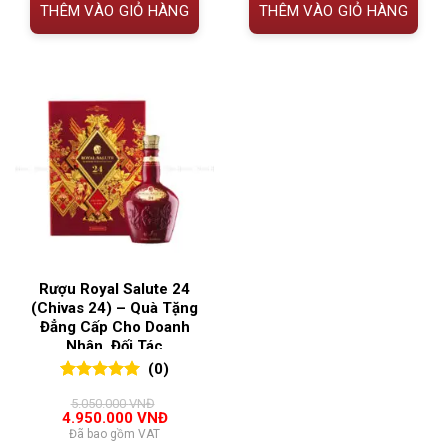
THÊM VÀO GIỎ HÀNG
THÊM VÀO GIỎ HÀNG
Rượu Royal Salute 24
(Chivas 24) – Quà Tặng
Đẳng Cấp Cho Doanh
Nhân, Đối Tác
(0)
0
0
trên 5
5.050.000
VNĐ
đánh giá
Giá
Giá
4.950.000
VNĐ
gốc
hiện
Đã bao gồm VAT
là:
tại