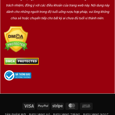
trách nhiệm, đồng ý với các điều khoản của trang web này. Nội dung này
dành cho những người trong độ tuổi uống rượu hợp pháp, vui lòng không
chia sẻ hoặc chuyển tiếp cho bất kỳ ai chưa đủ tuổi vị thành niên.
Visa
PayPal
Stripe
MasterCard
Cash
On
SẢN PHẨM MỚI
RƯỢU VANG ĐỎ
RƯỢU VANG TRẮNG
RƯỢU VANG NGỌT