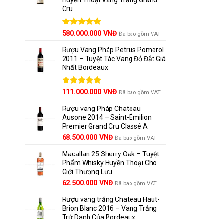
Cru
Được xếp
580.000.000
VNĐ
Đã bao gồm VAT
hạng
5.00
5 sao
Rượu Vang Pháp Petrus Pomerol
2011 – Tuyệt Tác Vang Đỏ Đắt Giá
Nhất Bordeaux
Giá
Được xếp
Giá
111.000.000
VNĐ
Đã bao gồm VAT
hạng
5.00
gốc
hiện
5 sao
Rượu vang Pháp Chateau
là:
tại
Ausone 2014 – Saint-Émilion
125.000.000 VNĐ.
là:
Premier Grand Cru Classé A
111.000.000 VNĐ.
68.500.000
VNĐ
Đã bao gồm VAT
Macallan 25 Sherry Oak – Tuyệt
Phẩm Whisky Huyền Thoại Cho
Giới Thượng Lưu
Giá
Giá
62.500.000
VNĐ
Đã bao gồm VAT
gốc
hiện
Rượu vang trắng Château Haut-
là:
tại
Brion Blanc 2016 – Vang Trắng
65.000.000 VNĐ.
là:
Trứ Danh Của Bordeaux
62.500.000 VNĐ.