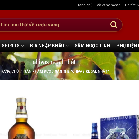
Trang chủ
Về Wine home
Tin tức 
:
SPIRITS
BIA NHẬP KHẨU
SÂM NGỌC LINH
PHỤ KIỆN
chivas regal nhật
TRANG CHỦ
/
SẢN PHẨM ĐƯỢC GẮN THẺ “CHIVAS REGAL NHẬT”