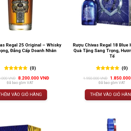
as Regal 25 Original – Whisky
Rượu Chivas Regal 18 Blue 
rọng, Đẳng Cấp Doanh Nhân
Quà Tặng Sang Trọng, Hươn
Tế
(0)
(0)
0
0
trên 5
0
0
trên 5
Giá
Giá
Giá
8.200.000
VNĐ
1.850.00
0.000
VNĐ
1.950.000
VNĐ
đánh giá
đánh giá
gốc
hiện
gốc
Đã bao gồm VAT
Đã bao gồm VAT
là:
tại
là:
8.360.000 VNĐ.
là:
1.950.000 
THÊM VÀO GIỎ HÀNG
THÊM VÀO GIỎ HÀ
8.200.000 VNĐ.