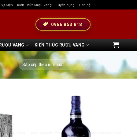
& Sự Kiện
Kiến Thức Rượu Vang
Tuyển dụng
Liên hệ
0966 853 818
 RƯỢU VANG
KIẾN THỨC RƯỢU VANG