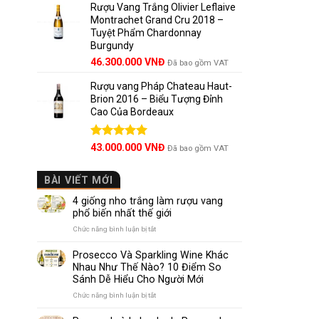
5 sao
Rượu Vang Trắng Olivier Leflaive
Montrachet Grand Cru 2018 –
Tuyệt Phẩm Chardonnay
Burgundy
46.300.000
VNĐ
Đã bao gồm VAT
Rượu vang Pháp Chateau Haut-
Brion 2016 – Biểu Tượng Đỉnh
Cao Của Bordeaux
Được xếp
43.000.000
VNĐ
Đã bao gồm VAT
hạng
5.00
5 sao
BÀI VIẾT MỚI
4 giống nho trắng làm rượu vang
phổ biến nhất thế giới
ở
Chức năng bình luận bị tắt
4
giống
Prosecco Và Sparkling Wine Khác
nho
Nhau Như Thế Nào? 10 Điểm So
trắng
Sánh Dễ Hiểu Cho Người Mới
làm
rượu
ở
Chức năng bình luận bị tắt
vang
Prosecco
phổ
Và