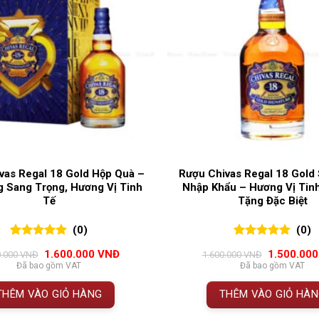
vas Regal 18 Gold Hộp Quà –
Rượu Chivas Regal 18 Gold 
 Sang Trọng, Hương Vị Tinh
Nhập Khẩu – Hương Vị Tinh
Tế
Tặng Đặc Biệt
(0)
(0)
0
0
trên 5
0
0
trên 5
Giá
Giá
Giá
1.600.000
VNĐ
1.500.00
0.000
VNĐ
1.600.000
VNĐ
đánh giá
đánh giá
gốc
hiện
gốc
Đã bao gồm VAT
Đã bao gồm VAT
là:
tại
là:
1.700.000 VNĐ.
là:
1.600.000 
THÊM VÀO GIỎ HÀNG
THÊM VÀO GIỎ HÀ
1.600.000 VNĐ.