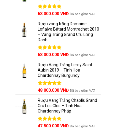
Được xếp
58.000.000
VNĐ
Đã bao gồm VAT
hạng
5.00
5 sao
Rượu vang trắng Domaine
Leflaive Bâtard Montrachet 2010
– Vang Trắng Grand Cru Lừng
Danh
Được xếp
58.000.000
VNĐ
Đã bao gồm VAT
hạng
5.00
5 sao
Rượu Vang Trắng Leroy Saint
Aubin 2019 – Tinh Hoa
Chardonnay Burgundy
Được xếp
48.000.000
VNĐ
Đã bao gồm VAT
hạng
5.00
5 sao
Rượu Vang Trắng Chablis Grand
Cru Les Clos – Tinh Hoa
Chardonnay Pháp
Được xếp
47.500.000
VNĐ
Đã bao gồm VAT
hạng
5.00