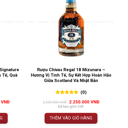
Signature
Rượu Chivas Regal 18 Mizunara –
 Tế, Quà
Hương Vị Tinh Tế, Sự Kết Hợp Hoàn Hảo
Giữa Scotland Và Nhật Bản
(0)
0
0
trên 5
Giá
Giá
Giá
0
VNĐ
2.250.000
VNĐ
2.350.000
VNĐ
đánh giá
hiện
gốc
hiện
Đã bao gồm VAT
tại
là:
tại
VNĐ.
là:
2.350.000 VNĐ.
là:
NG
THÊM VÀO GIỎ HÀNG
1.500.000 VNĐ.
2.250.000 VNĐ.