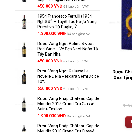
Giá
Giá
450.000
VNĐ
Đã bao gồm VAT
gốc
hiện
1954 Francesco Ferrulli (1954
là:
tại
Nghệ Sĩ) – Tuyệt Tác Rượu Vang
495.000 VNĐ.
là:
Primitivo Từ Puglia, Ý
450.000 VNĐ.
Giá
Giá
1.390.000
VNĐ
Đã bao gồm VAT
gốc
hiện
Rượu Vang Ngọt Actino Sweet
là:
tại
Red Wine – Vẻ Đẹp Ngọt Ngào Từ
1.529.000 VNĐ.
là:
Tây Ban Nha
1.390.000 VNĐ.
450.000
VNĐ
Đã bao gồm VAT
Rượu Vang Ngọt Galasso Le
Rượu Chi
Novelle Della Pescara Semi Dolce
Quà Tặng
10%
650.000
VNĐ
Đã bao gồm VAT
Rượu Vang Pháp Château Cap de
Mourlin 2015 Grand Cru Classé
1.70
Saint-Émilion
Giá
Giá
1.900.000
VNĐ
Đã bao gồm VAT
gốc
hiện
Rượu Vang Pháp Château Cap de
là:
tại
Mourlin 2010 Grand Cru Classé
2.800.000 VNĐ.
là: