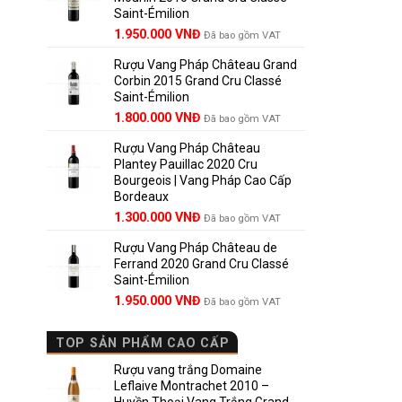
Saint-Émilion
1.900.000 VNĐ.
Giá
Giá
1.950.000
VNĐ
Đã bao gồm VAT
gốc
hiện
Rượu Vang Pháp Château Grand
là:
tại
Corbin 2015 Grand Cru Classé
2.950.000 VNĐ.
là:
Saint-Émilion
1.950.000 VNĐ.
Giá
Giá
1.800.000
VNĐ
Đã bao gồm VAT
gốc
hiện
Rượu Vang Pháp Château
là:
tại
Plantey Pauillac 2020 Cru
2.500.000 VNĐ.
là:
Bourgeois | Vang Pháp Cao Cấp
1.800.000 VNĐ.
Bordeaux
Giá
Giá
1.300.000
VNĐ
Đã bao gồm VAT
gốc
hiện
Rượu Vang Pháp Château de
là:
tại
Ferrand 2020 Grand Cru Classé
1.850.000 VNĐ.
là:
Saint-Émilion
1.300.000 VNĐ.
Giá
Giá
1.950.000
VNĐ
Đã bao gồm VAT
gốc
hiện
là:
tại
TOP SẢN PHẨM CAO CẤP
2.800.000 VNĐ.
là:
1.950.000 VNĐ.
Rượu vang trắng Domaine
Leflaive Montrachet 2010 –
Huyền Thoại Vang Trắng Grand