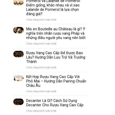
Pomerol và Lalande de Pomerol:
biến
Sparkling
Điểm giống, khác nhau và vì sao
nhất
Wine
Lalande de Pomerol là lựa chọn
thế
Khác
đáng giá?
giới
Nhau
Như
ở
Chức năng bình luận bị tắt
Thế
Pomerol
Nào?
và
Mis en Bouteille au Château là gì? Ý
10
Lalande
nghĩa trên nhãn rượu vang Pháp và
Điểm
de
những điều người yêu vang nên biết
So
Pomerol:
Sánh
Điểm
ở
Chức năng bình luận bị tắt
Dễ
giống,
Mis
Hiểu
khác
en
Rượu Vang Cao Cấp Để Được Bao
Cho
nhau
Bouteille
Lâu? Hướng Dẫn Lưu Trữ Và Trưởng
Người
và
au
Mới
Thành
vì
Château
sao
là
ở
Chức năng bình luận bị tắt
Lalande
gì?
Rượu
de
Ý
Vang
Kết Hợp Rượu Vang Cao Cấp Với
Pomerol
nghĩa
Cao
Phô Mai – Hướng Dẫn Pairing Chuẩn
là
trên
Cấp
Châu Âu
lựa
nhãn
Để
chọn
rượu
Được
ở
Chức năng bình luận bị tắt
đáng
vang
Bao
Kết
giá?
Pháp
Lâu?
Hợp
Decanter Là Gì? Cách Sử Dụng
và
Hướng
Rượu
Decanter Cho Rượu Vang Cao Cấp
những
Dẫn
Vang
điều
Lưu
Cao
ở
Chức năng bình luận bị tắt
người
Trữ
Cấp
Decanter