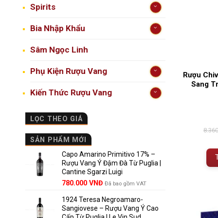
Spirits
Bia Nhập Khẩu
Sâm Ngọc Linh
Phụ Kiện Rượu Vang
Rượu Chiv
Sang T
Kiến Thức Rượu Vang
LỌC THEO GIÁ
8.36
SẢN PHẨM MỚI
Capo Amarino Primitivo 17% –
Rượu Vang Ý Đậm Đà Từ Puglia |
Cantine Sgarzi Luigi
Giá
Giá
780.000
VNĐ
Đã bao gồm VAT
gốc
hiện
1924 Teresa Negroamaro-
là:
tại
Sangiovese – Rượu Vang Ý Cao
858.000 VNĐ.
là:
Cấp Từ Puglia | Le Vin Sud
780.000 VNĐ.