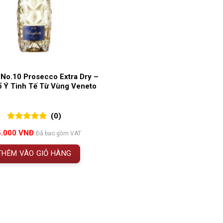
i No.10 Prosecco Extra Dry –
 Ý Tinh Tế Từ Vùng Veneto
(0)
0
0
trên 5
5.000
VNĐ
Đã bao gồm VAT
đánh giá
THÊM VÀO GIỎ HÀNG