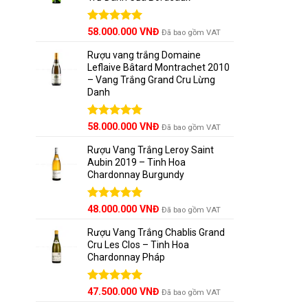
Được xếp
58.000.000
VNĐ
Đã bao gồm VAT
hạng
5.00
5 sao
Rượu vang trắng Domaine
Leflaive Bâtard Montrachet 2010
– Vang Trắng Grand Cru Lừng
Danh
Được xếp
58.000.000
VNĐ
Đã bao gồm VAT
hạng
5.00
5 sao
Rượu Vang Trắng Leroy Saint
Aubin 2019 – Tinh Hoa
Chardonnay Burgundy
Được xếp
48.000.000
VNĐ
Đã bao gồm VAT
hạng
5.00
5 sao
Rượu Vang Trắng Chablis Grand
Cru Les Clos – Tinh Hoa
Chardonnay Pháp
Được xếp
47.500.000
VNĐ
Đã bao gồm VAT
hạng
5.00