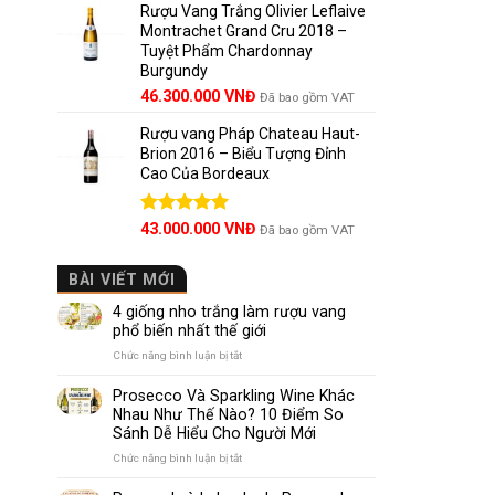
5 sao
Rượu Vang Trắng Olivier Leflaive
Montrachet Grand Cru 2018 –
Tuyệt Phẩm Chardonnay
Burgundy
46.300.000
VNĐ
Đã bao gồm VAT
Rượu vang Pháp Chateau Haut-
Brion 2016 – Biểu Tượng Đỉnh
Cao Của Bordeaux
Được xếp
43.000.000
VNĐ
Đã bao gồm VAT
hạng
5.00
5 sao
BÀI VIẾT MỚI
4 giống nho trắng làm rượu vang
phổ biến nhất thế giới
ở
Chức năng bình luận bị tắt
4
giống
Prosecco Và Sparkling Wine Khác
nho
Nhau Như Thế Nào? 10 Điểm So
trắng
Sánh Dễ Hiểu Cho Người Mới
làm
rượu
ở
Chức năng bình luận bị tắt
vang
Prosecco
phổ
Và