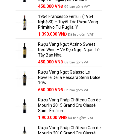
Giá
Giá
450.000
VNĐ
Đã bao gồm VAT
gốc
hiện
1954 Francesco Ferrulli (1954
là:
tại
Nghệ Sĩ) – Tuyệt Tác Rượu Vang
495.000 VNĐ.
là:
Primitivo Từ Puglia, Ý
450.000 VNĐ.
Giá
Giá
1.390.000
VNĐ
Đã bao gồm VAT
gốc
hiện
Rượu Vang Ngọt Actino Sweet
là:
tại
Red Wine – Vẻ Đẹp Ngọt Ngào Từ
1.529.000 VNĐ.
là:
Tây Ban Nha
1.390.000 VNĐ.
450.000
VNĐ
Đã bao gồm VAT
Rượu Vang Ngọt Galasso Le
Novelle Della Pescara Semi Dolce
10%
650.000
VNĐ
Đã bao gồm VAT
Rượu Vang Pháp Château Cap de
Mourlin 2015 Grand Cru Classé
Saint-Émilion
Giá
Giá
1.900.000
VNĐ
Đã bao gồm VAT
gốc
hiện
Rượu Vang Pháp Château Cap de
là:
tại
Mourlin 2010 Grand Cru Classé
2.800.000 VNĐ.
là: