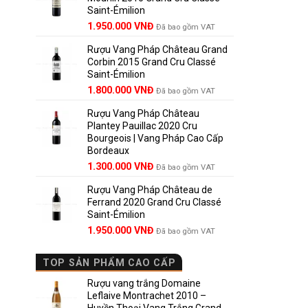
Saint-Émilion
1.900.000 VNĐ.
Giá
Giá
1.950.000
VNĐ
Đã bao gồm VAT
gốc
hiện
Rượu Vang Pháp Château Grand
là:
tại
Corbin 2015 Grand Cru Classé
2.950.000 VNĐ.
là:
Saint-Émilion
1.950.000 VNĐ.
Giá
Giá
1.800.000
VNĐ
Đã bao gồm VAT
gốc
hiện
Rượu Vang Pháp Château
là:
tại
Plantey Pauillac 2020 Cru
2.500.000 VNĐ.
là:
Bourgeois | Vang Pháp Cao Cấp
1.800.000 VNĐ.
Bordeaux
Giá
Giá
1.300.000
VNĐ
Đã bao gồm VAT
gốc
hiện
Rượu Vang Pháp Château de
là:
tại
Ferrand 2020 Grand Cru Classé
1.850.000 VNĐ.
là:
Saint-Émilion
1.300.000 VNĐ.
Giá
Giá
1.950.000
VNĐ
Đã bao gồm VAT
gốc
hiện
là:
tại
TOP SẢN PHẨM CAO CẤP
2.800.000 VNĐ.
là:
1.950.000 VNĐ.
Rượu vang trắng Domaine
Leflaive Montrachet 2010 –
Huyền Thoại Vang Trắng Grand