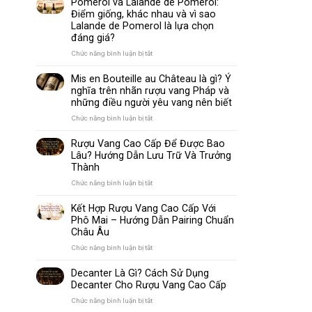
Pomerol và Lalande de Pomerol:
biến
Sparkling
Điểm giống, khác nhau và vì sao
nhất
Wine
Lalande de Pomerol là lựa chọn
thế
Khác
đáng giá?
giới
Nhau
Như
ở
Chức năng bình luận bị tắt
Thế
Pomerol
Nào?
và
Mis en Bouteille au Château là gì? Ý
10
Lalande
nghĩa trên nhãn rượu vang Pháp và
Điểm
de
những điều người yêu vang nên biết
So
Pomerol:
Sánh
Điểm
ở
Chức năng bình luận bị tắt
Dễ
giống,
Mis
Hiểu
khác
en
Rượu Vang Cao Cấp Để Được Bao
Cho
nhau
Bouteille
Lâu? Hướng Dẫn Lưu Trữ Và Trưởng
Người
và
au
Mới
Thành
vì
Château
sao
là
ở
Chức năng bình luận bị tắt
Lalande
gì?
Rượu
de
Ý
Vang
Kết Hợp Rượu Vang Cao Cấp Với
Pomerol
nghĩa
Cao
Phô Mai – Hướng Dẫn Pairing Chuẩn
là
trên
Cấp
Châu Âu
lựa
nhãn
Để
chọn
rượu
Được
ở
Chức năng bình luận bị tắt
đáng
vang
Bao
Kết
giá?
Pháp
Lâu?
Hợp
Decanter Là Gì? Cách Sử Dụng
và
Hướng
Rượu
Decanter Cho Rượu Vang Cao Cấp
những
Dẫn
Vang
điều
Lưu
Cao
ở
Chức năng bình luận bị tắt
người
Trữ
Cấp
Decanter