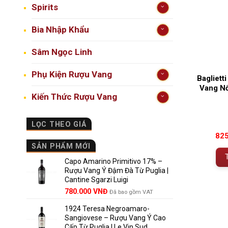
Spirits
Bia Nhập Khẩu
Sâm Ngọc Linh
Phụ Kiện Rượu Vang
Bagliett
Vang Nổ
Kiến Thức Rượu Vang
LỌC THEO GIÁ
82
SẢN PHẨM MỚI
Capo Amarino Primitivo 17% –
Rượu Vang Ý Đậm Đà Từ Puglia |
Cantine Sgarzi Luigi
Giá
Giá
780.000
VNĐ
Đã bao gồm VAT
gốc
hiện
1924 Teresa Negroamaro-
là:
tại
Sangiovese – Rượu Vang Ý Cao
858.000 VNĐ.
là:
Cấp Từ Puglia | Le Vin Sud
780.000 VNĐ.