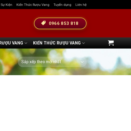
& Sự Kiện
Kiến Thức Rượu Vang
Tuyển dụng
Liên hệ
0966 853 818
 RƯỢU VANG
KIẾN THỨC RƯỢU VANG