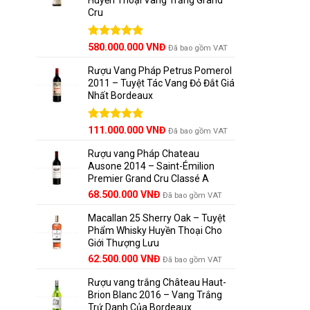
Cru
Được xếp
580.000.000
VNĐ
Đã bao gồm VAT
hạng
5.00
5 sao
Rượu Vang Pháp Petrus Pomerol
2011 – Tuyệt Tác Vang Đỏ Đắt Giá
Nhất Bordeaux
Giá
Được xếp
Giá
111.000.000
VNĐ
Đã bao gồm VAT
hạng
5.00
gốc
hiện
5 sao
Rượu vang Pháp Chateau
là:
tại
Ausone 2014 – Saint-Émilion
125.000.000 VNĐ.
là:
Premier Grand Cru Classé A
111.000.000 VNĐ.
68.500.000
VNĐ
Đã bao gồm VAT
Macallan 25 Sherry Oak – Tuyệt
Phẩm Whisky Huyền Thoại Cho
Giới Thượng Lưu
Giá
Giá
62.500.000
VNĐ
Đã bao gồm VAT
gốc
hiện
Rượu vang trắng Château Haut-
là:
tại
Brion Blanc 2016 – Vang Trắng
65.000.000 VNĐ.
là:
Trứ Danh Của Bordeaux
62.500.000 VNĐ.