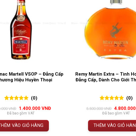
nac Martell VSOP – Đẳng Cấp
Remy Martin Extra – Tinh 
hương Hiệu Huyền Thoại
Đẳng Cấp, Dành Cho Giới T
(0)
(0)
0
0
trên 5
0
0
trên 5
Giá
Giá
Giá
1.400.000
VNĐ
4.800.00
0.000
VNĐ
5.500.000
VNĐ
đánh giá
đánh giá
gốc
hiện
gốc
Đã bao gồm VAT
Đã bao gồm VAT
là:
tại
là:
1.550.000 VNĐ.
là:
5.500.000 
THÊM VÀO GIỎ HÀNG
THÊM VÀO GIỎ HÀ
1.400.000 VNĐ.