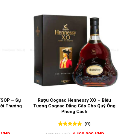
VSOP – Sự
Rượu Cognac Hennessy XO – Biểu
ời Thưởng
Tượng Cognac Đẳng Cấp Cho Quý Ông
Phong Cách
(0)
0
0
trên 5
Giá
Giá
Giá