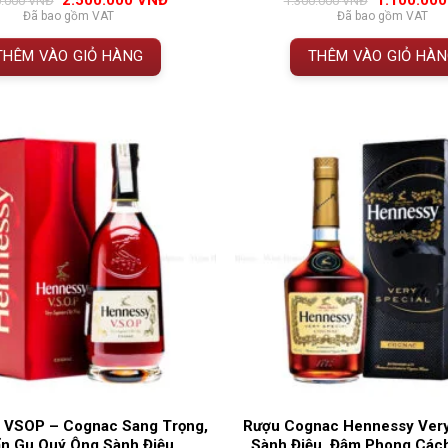
2.500.000
VNĐ
1.100.00
0.000
VNĐ
1.300.000
VNĐ
đánh giá
đánh giá
gốc
hiện
gốc
Đã bao gồm VAT
Đã bao gồm VAT
là:
tại
là:
2.700.000 VNĐ.
là:
1.300.000 
THÊM VÀO GIỎ HÀNG
THÊM VÀO GIỎ HÀ
2.500.000 VNĐ.
 VSOP – Cognac Sang Trọng,
Rượu Cognac Hennessy Very
n Gu Quý Ông Sành Điệu
Sành Điệu, Đậm Phong Các