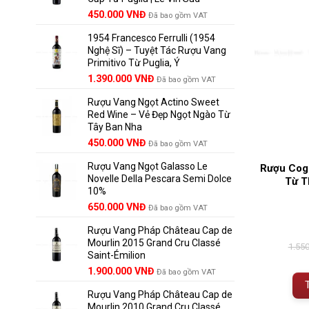
Giá
Giá
450.000
VNĐ
Đã bao gồm VAT
gốc
hiện
1954 Francesco Ferrulli (1954
là:
tại
Nghệ Sĩ) – Tuyệt Tác Rượu Vang
495.000 VNĐ.
là:
Primitivo Từ Puglia, Ý
450.000 VNĐ.
Giá
Giá
1.390.000
VNĐ
Đã bao gồm VAT
gốc
hiện
Rượu Vang Ngọt Actino Sweet
là:
tại
Red Wine – Vẻ Đẹp Ngọt Ngào Từ
1.529.000 VNĐ.
là:
Tây Ban Nha
1.390.000 VNĐ.
450.000
VNĐ
Đã bao gồm VAT
Rượu Vang Ngọt Galasso Le
Rượu Cog
Novelle Della Pescara Semi Dolce
Từ T
10%
650.000
VNĐ
Đã bao gồm VAT
Rượu Vang Pháp Château Cap de
Mourlin 2015 Grand Cru Classé
1.55
Saint-Émilion
Giá
Giá
1.900.000
VNĐ
Đã bao gồm VAT
gốc
hiện
Rượu Vang Pháp Château Cap de
là:
tại
Mourlin 2010 Grand Cru Classé
2.800.000 VNĐ.
là: