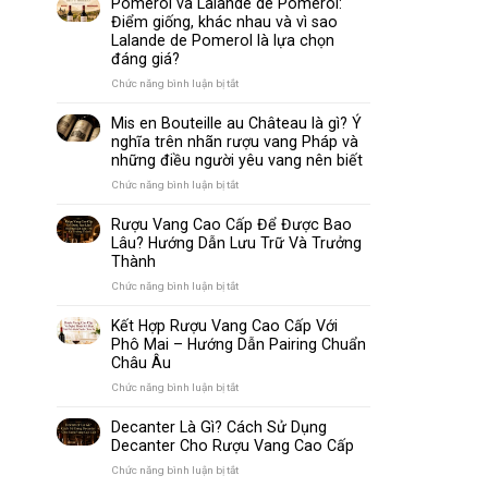
Pomerol và Lalande de Pomerol:
biến
Sparkling
Điểm giống, khác nhau và vì sao
nhất
Wine
Lalande de Pomerol là lựa chọn
thế
Khác
đáng giá?
giới
Nhau
Như
ở
Chức năng bình luận bị tắt
Thế
Pomerol
Nào?
và
Mis en Bouteille au Château là gì? Ý
10
Lalande
nghĩa trên nhãn rượu vang Pháp và
Điểm
de
những điều người yêu vang nên biết
So
Pomerol:
Sánh
Điểm
ở
Chức năng bình luận bị tắt
Dễ
giống,
Mis
Hiểu
khác
en
Rượu Vang Cao Cấp Để Được Bao
Cho
nhau
Bouteille
Lâu? Hướng Dẫn Lưu Trữ Và Trưởng
Người
và
au
Mới
Thành
vì
Château
sao
là
ở
Chức năng bình luận bị tắt
Lalande
gì?
Rượu
de
Ý
Vang
Kết Hợp Rượu Vang Cao Cấp Với
Pomerol
nghĩa
Cao
Phô Mai – Hướng Dẫn Pairing Chuẩn
là
trên
Cấp
Châu Âu
lựa
nhãn
Để
chọn
rượu
Được
ở
Chức năng bình luận bị tắt
đáng
vang
Bao
Kết
giá?
Pháp
Lâu?
Hợp
Decanter Là Gì? Cách Sử Dụng
và
Hướng
Rượu
Decanter Cho Rượu Vang Cao Cấp
những
Dẫn
Vang
điều
Lưu
Cao
ở
Chức năng bình luận bị tắt
người
Trữ
Cấp
Decanter