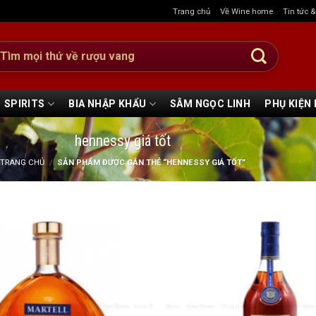
Trang chủ
Về Wine home
Tin tức 
:
SPIRITS
BIA NHẬP KHẨU
SÂM NGỌC LINH
PHỤ KIỆN
hennessy giá tốt
TRANG CHỦ
/
SẢN PHẨM ĐƯỢC GẮN THẺ “HENNESSY GIÁ TỐT”