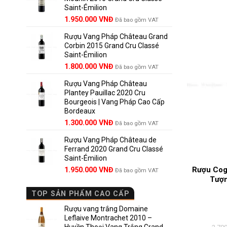
Saint-Émilion
1.900.000 VNĐ.
Giá
Giá
1.950.000
VNĐ
Đã bao gồm VAT
gốc
hiện
Rượu Vang Pháp Château Grand
là:
tại
Corbin 2015 Grand Cru Classé
2.950.000 VNĐ.
là:
Saint-Émilion
1.950.000 VNĐ.
Giá
Giá
1.800.000
VNĐ
Đã bao gồm VAT
gốc
hiện
Rượu Vang Pháp Château
là:
tại
Plantey Pauillac 2020 Cru
2.500.000 VNĐ.
là:
Bourgeois | Vang Pháp Cao Cấp
1.800.000 VNĐ.
Bordeaux
Giá
Giá
1.300.000
VNĐ
Đã bao gồm VAT
gốc
hiện
Rượu Vang Pháp Château de
là:
tại
Ferrand 2020 Grand Cru Classé
1.850.000 VNĐ.
là:
Saint-Émilion
1.300.000 VNĐ.
Rượu Cog
Giá
Giá
1.950.000
VNĐ
Đã bao gồm VAT
gốc
hiện
Tượn
là:
tại
TOP SẢN PHẨM CAO CẤP
2.800.000 VNĐ.
là:
1.950.000 VNĐ.
Rượu vang trắng Domaine
Leflaive Montrachet 2010 –
Huyền Thoại Vang Trắng Grand