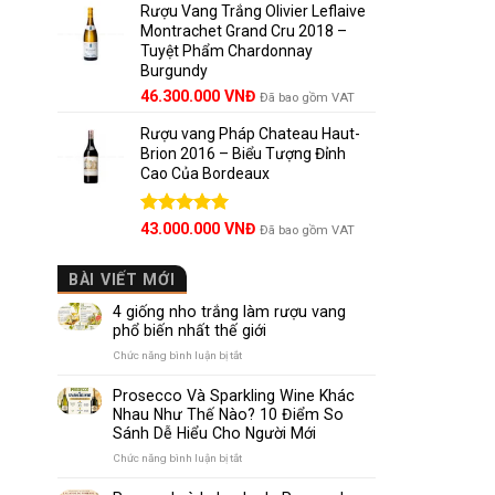
5 sao
Rượu Vang Trắng Olivier Leflaive
Montrachet Grand Cru 2018 –
Tuyệt Phẩm Chardonnay
Burgundy
46.300.000
VNĐ
Đã bao gồm VAT
Rượu vang Pháp Chateau Haut-
Brion 2016 – Biểu Tượng Đỉnh
Cao Của Bordeaux
Được xếp
43.000.000
VNĐ
Đã bao gồm VAT
hạng
5.00
5 sao
BÀI VIẾT MỚI
4 giống nho trắng làm rượu vang
phổ biến nhất thế giới
ở
Chức năng bình luận bị tắt
4
giống
Prosecco Và Sparkling Wine Khác
nho
Nhau Như Thế Nào? 10 Điểm So
trắng
Sánh Dễ Hiểu Cho Người Mới
làm
rượu
ở
Chức năng bình luận bị tắt
vang
Prosecco
phổ
Và