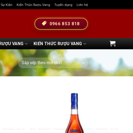
& Sự Kiện
Kiến Thức Rượu Vang
Tuyển dụng
Liên hệ
0966 853 818
 RƯỢU VANG
KIẾN THỨC RƯỢU VANG