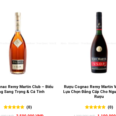
nac Remy Martin Club – Biểu
Rượu Cognac Remy Martin 
g Sang Trọng & Cá Tính
Lựa Chọn Đẳng Cấp Cho Ngư
Rượu
(0)
(0)
0
0
trên 5
0
0
trên 5
Giá
Giá
Giá