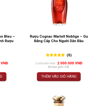
on Bleu –
Rượu Cognac Martell Noblige – Gu
nh Rượu
Đẳng Cấp Cho Người Dẫn Đầu
(0)
0
0
trên 5
Giá
Giá
Giá
0
VNĐ
2.000.000
VNĐ
2.200.000
VNĐ
đánh giá
hiện
gốc
hiện
Đã bao gồm VAT
tại
là:
tại
VNĐ.
là:
2.200.000 VNĐ.
là:
NG
THÊM VÀO GIỎ HÀNG
3.400.000 VNĐ.
2.000.000 VNĐ.