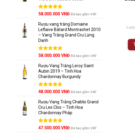
Được xếp
58.000.000
VNĐ
Đã bao gồm VAT
hạng
5.00
5 sao
Rượu vang trắng Domaine
1.60
Leflaive Bâtard Montrachet 2010
– Vang Trắng Grand Cru Lừng
Danh
Được xếp
58.000.000
VNĐ
Đã bao gồm VAT
hạng
5.00
5 sao
Rượu Vang Trắng Leroy Saint
Aubin 2019 – Tinh Hoa
Chardonnay Burgundy
Được xếp
48.000.000
VNĐ
Đã bao gồm VAT
hạng
5.00
5 sao
Rượu Vang Trắng Chablis Grand
Cru Les Clos – Tinh Hoa
Chardonnay Pháp
Được xếp
47.500.000
VNĐ
Đã bao gồm VAT
hạng
5.00