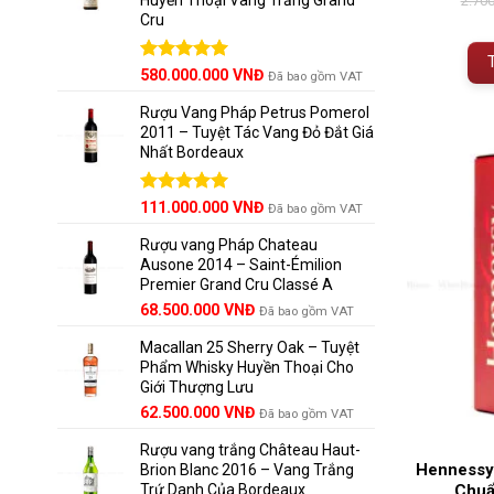
2.70
Cru
Được xếp
580.000.000
VNĐ
Đã bao gồm VAT
hạng
5.00
5 sao
Rượu Vang Pháp Petrus Pomerol
2011 – Tuyệt Tác Vang Đỏ Đắt Giá
Nhất Bordeaux
Giá
Được xếp
Giá
111.000.000
VNĐ
Đã bao gồm VAT
hạng
5.00
gốc
hiện
5 sao
Rượu vang Pháp Chateau
là:
tại
Ausone 2014 – Saint-Émilion
125.000.000 VNĐ.
là:
Premier Grand Cru Classé A
111.000.000 VNĐ.
68.500.000
VNĐ
Đã bao gồm VAT
Macallan 25 Sherry Oak – Tuyệt
Phẩm Whisky Huyền Thoại Cho
Giới Thượng Lưu
Giá
Giá
62.500.000
VNĐ
Đã bao gồm VAT
gốc
hiện
Rượu vang trắng Château Haut-
là:
tại
Hennessy
Brion Blanc 2016 – Vang Trắng
65.000.000 VNĐ.
là:
Trứ Danh Của Bordeaux
Chuẩ
62.500.000 VNĐ.