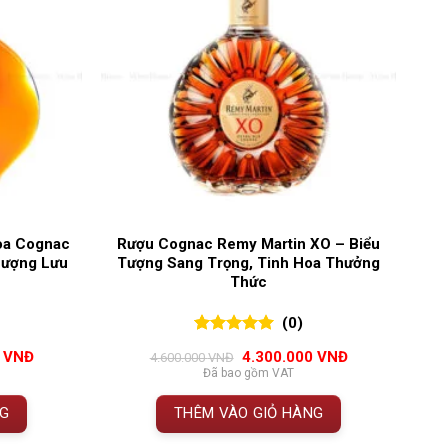
Hoa Cognac
Rượu Cognac Remy Martin XO – Biểu
hượng Lưu
Tượng Sang Trọng, Tinh Hoa Thưởng
Thức
(0)
0
0
trên 5
Giá
Giá
Giá
0
VNĐ
4.300.000
VNĐ
4.600.000
VNĐ
đánh giá
hiện
gốc
hiện
Đã bao gồm VAT
tại
là:
tại
VNĐ.
là:
4.600.000 VNĐ.
là:
NG
THÊM VÀO GIỎ HÀNG
4.800.000 VNĐ.
4.300.000 VNĐ.