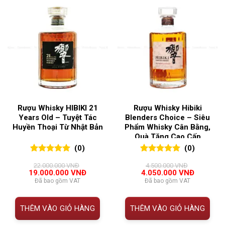
Rượu Whisky HIBIKI 21
Rượu Whisky Hibiki
Years Old – Tuyệt Tác
Blenders Choice – Siêu
Huyền Thoại Từ Nhật Bản
Phẩm Whisky Cân Bằng,
Quà Tặng Cao Cấp
(0)
(0)
0
0
trên 5
0
0
trên 5
22.000.000
VNĐ
4.500.000
VNĐ
đánh giá
đánh giá
Giá
Giá
Giá
Giá
19.000.000
VNĐ
4.050.000
VNĐ
gốc
hiện
gốc
hiện
Đã bao gồm VAT
Đã bao gồm VAT
là:
tại
là:
tại
22.000.000 VNĐ.
là:
4.500.000 VNĐ.
là:
19.000.000 VNĐ.
4.050.00
THÊM VÀO GIỎ HÀNG
THÊM VÀO GIỎ HÀNG