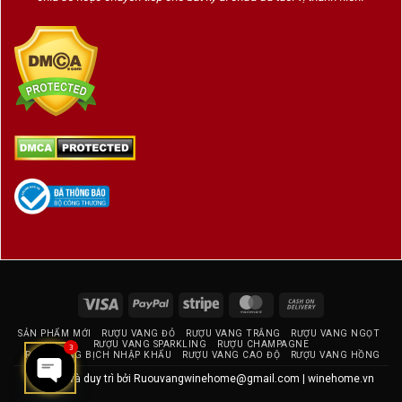
Visa
PayPal
Stripe
MasterCard
Cash
On
SẢN PHẨM MỚI
RƯỢU VANG ĐỎ
RƯỢU VANG TRẮNG
RƯỢU VANG NGỌT
Delivery
RƯỢU VANG SPARKLING
RƯỢU CHAMPAGNE
3
RƯỢU VANG BỊCH NHẬP KHẨU
RƯỢU VANG CAO ĐỘ
RƯỢU VANG HỒNG
Thiết kế và duy trì bởi
Ruouvangwinehome@gmail.com
|
winehome.vn