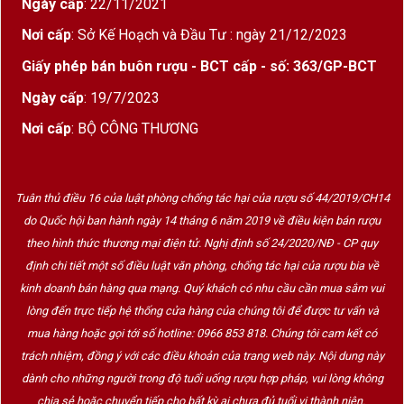
Ngày cấp
: 22/11/2021
Nơi cấp
: Sở Kế Hoạch và Đầu Tư : ngày 21/12/2023
Giấy phép bán buôn rượu - BCT cấp - số: 363/GP-BCT
Ngày cấp
: 19/7/2023
Nơi cấp
: BỘ CÔNG THƯƠNG
Tuân thủ điều 16 của luật phòng chống tác hại của rượu số 44/2019/CH14
do Quốc hội ban hành ngày 14 tháng 6 năm 2019 về điều kiện bán rượu
theo hình thức thương mại điện tử. Nghị định số 24/2020/NĐ - CP quy
định chi tiết một số điều luật văn phòng, chống tác hại của rượu bia về
kinh doanh bán hàng qua mạng. Quý khách có nhu cầu cần mua sắm vui
lòng đến trực tiếp hệ thống cửa hàng của chúng tôi để được tư vấn và
mua hàng hoặc gọi tới số hotline: 0966 853 818. Chúng tôi cam kết có
trách nhiệm, đồng ý với các điều khoản của trang web này. Nội dung này
dành cho những người trong độ tuổi uống rượu hợp pháp, vui lòng không
chia sẻ hoặc chuyển tiếp cho bất kỳ ai chưa đủ tuổi vị thành niên.