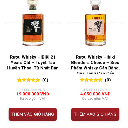
Rượu Whisky HIBIKI 21
Rượu Whisky Hibiki
Years Old – Tuyệt Tác
Blenders Choice – Siêu
Huyền Thoại Từ Nhật Bản
Phẩm Whisky Cân Bằng,
Quà Tặng Cao Cấp
(0)
(0)
0
0
trên 5
0
0
trên 5
22.000.000
VNĐ
4.500.000
VNĐ
đánh giá
đánh giá
Giá
Giá
Giá
Giá
19.000.000
VNĐ
4.050.000
VNĐ
gốc
hiện
gốc
hiện
Đã bao gồm VAT
Đã bao gồm VAT
là:
tại
là:
tại
22.000.000 VNĐ.
là:
4.500.000 VNĐ.
là:
19.000.000 VNĐ.
4.050.00
THÊM VÀO GIỎ HÀNG
THÊM VÀO GIỎ HÀNG