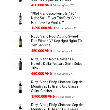
Giá
Giá
450.000
VNĐ
Đã bao gồm VAT
gốc
hiện
1954 Francesco Ferrulli (1954
là:
tại
Nghệ Sĩ) – Tuyệt Tác Rượu Vang
495.000 VNĐ.
là:
Primitivo Từ Puglia, Ý
450.000 VNĐ.
Giá
Giá
1.390.000
VNĐ
Đã bao gồm VAT
gốc
hiện
Rượu Vang Ngọt Actino Sweet
là:
tại
Red Wine – Vẻ Đẹp Ngọt Ngào Từ
1.529.000 VNĐ.
là:
Tây Ban Nha
1.390.000 VNĐ.
450.000
VNĐ
Đã bao gồm VAT
Rượu Vang Ngọt Galasso Le
Novelle Della Pescara Semi Dolce
10%
650.000
VNĐ
Đã bao gồm VAT
Rượu Vang Pháp Château Cap de
Mourlin 2015 Grand Cru Classé
Saint-Émilion
Giá
Giá
1.900.000
VNĐ
Đã bao gồm VAT
gốc
hiện
Rượu Vang Pháp Château Cap de
là:
tại
Mourlin 2010 Grand Cru Classé
2.800.000 VNĐ.
là: