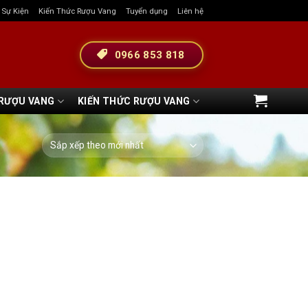
& Sự Kiện
Kiến Thức Rượu Vang
Tuyển dụng
Liên hệ
0966 853 818
 RƯỢU VANG
KIẾN THỨC RƯỢU VANG