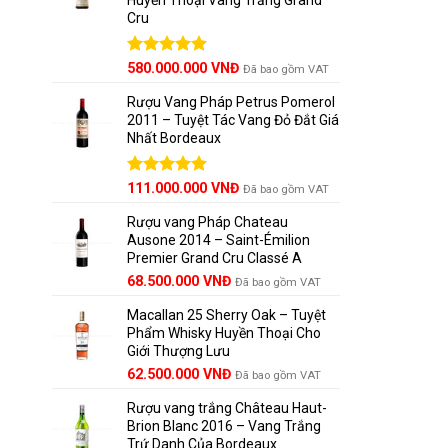
Cru
Được xếp
580.000.000
VNĐ
Đã bao gồm VAT
hạng
5.00
5 sao
Rượu Vang Pháp Petrus Pomerol
2011 – Tuyệt Tác Vang Đỏ Đắt Giá
Nhất Bordeaux
Giá
Được xếp
Giá
111.000.000
VNĐ
Đã bao gồm VAT
hạng
5.00
gốc
hiện
5 sao
Rượu vang Pháp Chateau
là:
tại
Ausone 2014 – Saint-Émilion
125.000.000 VNĐ.
là:
Premier Grand Cru Classé A
111.000.000 VNĐ.
68.500.000
VNĐ
Đã bao gồm VAT
Macallan 25 Sherry Oak – Tuyệt
Phẩm Whisky Huyền Thoại Cho
Giới Thượng Lưu
Giá
Giá
62.500.000
VNĐ
Đã bao gồm VAT
gốc
hiện
Rượu vang trắng Château Haut-
là:
tại
Brion Blanc 2016 – Vang Trắng
65.000.000 VNĐ.
là:
Trứ Danh Của Bordeaux
62.500.000 VNĐ.