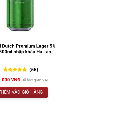
l Dutch Premium Lager 5% –
500ml nhập khẩu Hà Lan
(55)
5.00
55
trên 5
0.000
VNĐ
Đã bao gồm VAT
đánh giá
THÊM VÀO GIỎ HÀNG