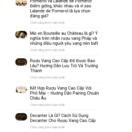
Pomerol và Lalande de Pomerol:
biến
Sparkling
Điểm giống, khác nhau và vì sao
nhất
Wine
Lalande de Pomerol là lựa chọn
thế
Khác
đáng giá?
giới
Nhau
Như
ở
Chức năng bình luận bị tắt
Thế
Pomerol
Nào?
và
Mis en Bouteille au Château là gì? Ý
10
Lalande
nghĩa trên nhãn rượu vang Pháp và
Điểm
de
những điều người yêu vang nên biết
So
Pomerol:
Sánh
Điểm
ở
Chức năng bình luận bị tắt
Dễ
giống,
Mis
Hiểu
khác
en
Rượu Vang Cao Cấp Để Được Bao
Cho
nhau
Bouteille
Lâu? Hướng Dẫn Lưu Trữ Và Trưởng
Người
và
au
Mới
Thành
vì
Château
sao
là
ở
Chức năng bình luận bị tắt
Lalande
gì?
Rượu
de
Ý
Vang
Kết Hợp Rượu Vang Cao Cấp Với
Pomerol
nghĩa
Cao
Phô Mai – Hướng Dẫn Pairing Chuẩn
là
trên
Cấp
Châu Âu
lựa
nhãn
Để
chọn
rượu
Được
ở
Chức năng bình luận bị tắt
đáng
vang
Bao
Kết
giá?
Pháp
Lâu?
Hợp
Decanter Là Gì? Cách Sử Dụng
và
Hướng
Rượu
Decanter Cho Rượu Vang Cao Cấp
những
Dẫn
Vang
điều
Lưu
Cao
ở
Chức năng bình luận bị tắt
người
Trữ
Cấp
Decanter