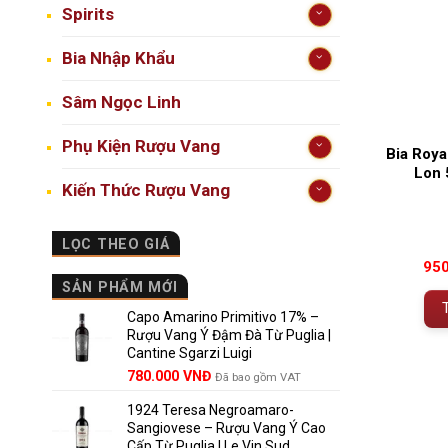
Spirits
Bia Nhập Khẩu
Sâm Ngọc Linh
Phụ Kiện Rượu Vang
Bia Roya
Lon 
Kiến Thức Rượu Vang
LỌC THEO GIÁ
95
SẢN PHẨM MỚI
Capo Amarino Primitivo 17% –
Rượu Vang Ý Đậm Đà Từ Puglia |
Cantine Sgarzi Luigi
Giá
Giá
780.000
VNĐ
Đã bao gồm VAT
gốc
hiện
1924 Teresa Negroamaro-
là:
tại
Sangiovese – Rượu Vang Ý Cao
858.000 VNĐ.
là:
Cấp Từ Puglia | Le Vin Sud
780.000 VNĐ.