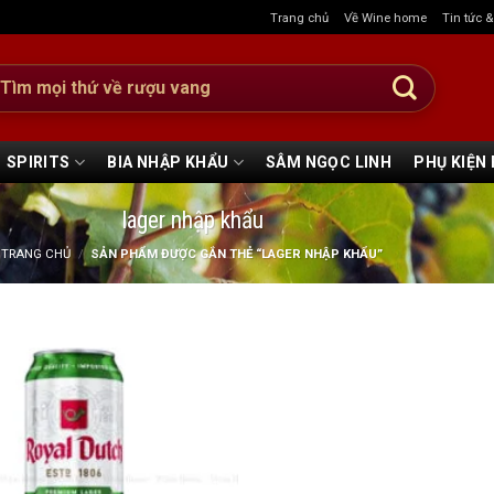
Trang chủ
Về Wine home
Tin tức 
:
SPIRITS
BIA NHẬP KHẨU
SÂM NGỌC LINH
PHỤ KIỆN
lager nhập khẩu
TRANG CHỦ
/
SẢN PHẨM ĐƯỢC GẮN THẺ “LAGER NHẬP KHẨU”