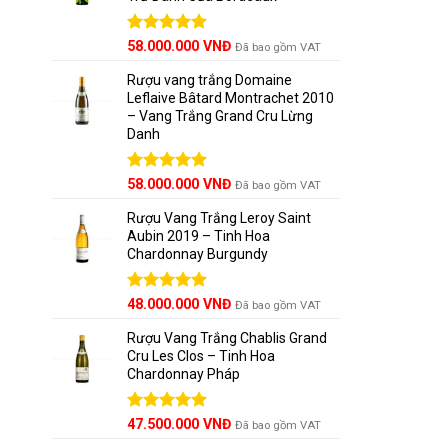
Được xếp
58.000.000
VNĐ
Đã bao gồm VAT
hạng
5.00
5 sao
Rượu vang trắng Domaine
Leflaive Bâtard Montrachet 2010
– Vang Trắng Grand Cru Lừng
Danh
Được xếp
58.000.000
VNĐ
Đã bao gồm VAT
hạng
5.00
5 sao
Rượu Vang Trắng Leroy Saint
Aubin 2019 – Tinh Hoa
Chardonnay Burgundy
Được xếp
48.000.000
VNĐ
Đã bao gồm VAT
hạng
5.00
5 sao
Rượu Vang Trắng Chablis Grand
Cru Les Clos – Tinh Hoa
Chardonnay Pháp
Được xếp
47.500.000
VNĐ
Đã bao gồm VAT
hạng
5.00