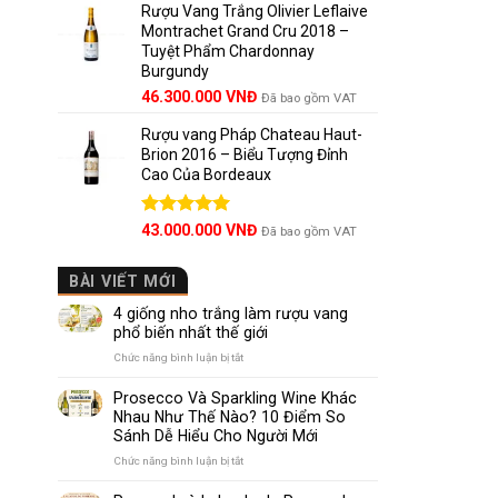
5 sao
Rượu Vang Trắng Olivier Leflaive
Montrachet Grand Cru 2018 –
Tuyệt Phẩm Chardonnay
Burgundy
46.300.000
VNĐ
Đã bao gồm VAT
Rượu vang Pháp Chateau Haut-
Brion 2016 – Biểu Tượng Đỉnh
Cao Của Bordeaux
Được xếp
43.000.000
VNĐ
Đã bao gồm VAT
hạng
5.00
5 sao
BÀI VIẾT MỚI
4 giống nho trắng làm rượu vang
phổ biến nhất thế giới
ở
Chức năng bình luận bị tắt
4
giống
Prosecco Và Sparkling Wine Khác
nho
Nhau Như Thế Nào? 10 Điểm So
trắng
Sánh Dễ Hiểu Cho Người Mới
làm
rượu
ở
Chức năng bình luận bị tắt
vang
Prosecco
phổ
Và