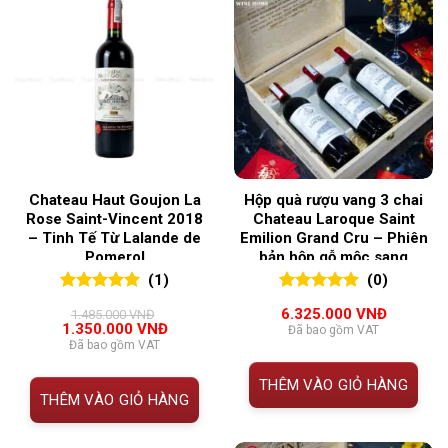
Chateau Haut Goujon La
Hộp quà rượu vang 3 chai
Rose Saint-Vincent 2018
Chateau Laroque Saint
– Tinh Tế Từ Lalande de
Emilion Grand Cru – Phiên
Pomerol
bản hộp gỗ mộc sang
trọng, biểu tượng quà tặng
(1)
(0)
đẳng cấp
5.00
1
trên 5
0
0
trên 5
6.325.000
VNĐ
1.485.000
VNĐ
đánh giá
đánh giá
Giá
Giá
1.350.000
VNĐ
Đã bao gồm VAT
gốc
hiện
Đã bao gồm VAT
là:
tại
1.485.000 VNĐ.
là:
THÊM VÀO GIỎ HÀNG
1.350.000 VNĐ.
THÊM VÀO GIỎ HÀNG