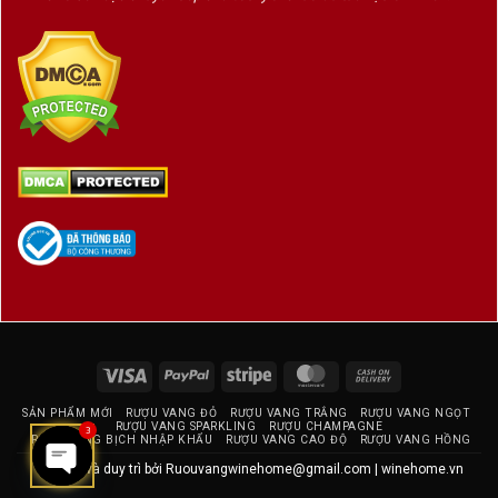
Visa
PayPal
Stripe
MasterCard
Cash
On
SẢN PHẨM MỚI
RƯỢU VANG ĐỎ
RƯỢU VANG TRẮNG
RƯỢU VANG NGỌT
Delivery
RƯỢU VANG SPARKLING
RƯỢU CHAMPAGNE
3
RƯỢU VANG BỊCH NHẬP KHẨU
RƯỢU VANG CAO ĐỘ
RƯỢU VANG HỒNG
Thiết kế và duy trì bởi
Ruouvangwinehome@gmail.com
|
winehome.vn