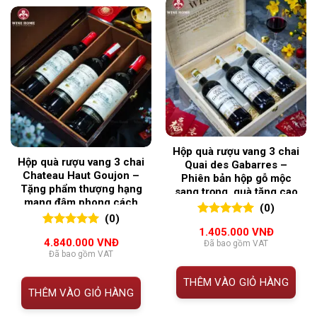
Hộp quà rượu vang 3 chai
Hộp quà rượu vang 3 chai
Quai des Gabarres –
Chateau Haut Goujon –
Phiên bản hộp gỗ mộc
Tặng phẩm thượng hạng
sang trọng, quà tặng cao
mang đậm phong cách
cấp từ Pháp
(0)
Bordeaux
(0)
0
0
trên 5
1.405.000
VNĐ
0
0
trên 5
đánh giá
4.840.000
VNĐ
Đã bao gồm VAT
đánh giá
Đã bao gồm VAT
THÊM VÀO GIỎ HÀNG
THÊM VÀO GIỎ HÀNG