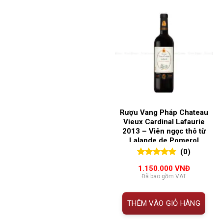
Rượu Vang Pháp Chateau
Vieux Cardinal Lafaurie
2013 – Viên ngọc thô từ
Lalande de Pomerol
(0)
0
0
trên 5
1.150.000
VNĐ
đánh giá
Đã bao gồm VAT
THÊM VÀO GIỎ HÀNG