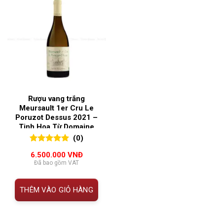
Rượu vang trắng
Meursault 1er Cru Le
Poruzot Dessus 2021 –
Tinh Hoa Từ Domaine
Rémi Jobard
(0)
0
0
trên 5
6.500.000
VNĐ
đánh giá
Đã bao gồm VAT
THÊM VÀO GIỎ HÀNG