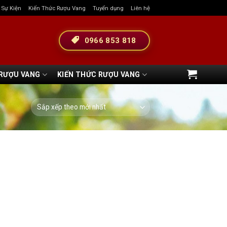
& Sự Kiện
Kiến Thức Rượu Vang
Tuyển dụng
Liên hệ
0966 853 818
 RƯỢU VANG
KIẾN THỨC RƯỢU VANG