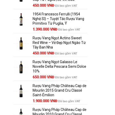
Giá
Giá
450.000
VNĐ
Đã bao gồm VAT
gốc
hiện
1954 Francesco Ferrulli (1954
là:
tại
Nghệ Sĩ) – Tuyệt Tác Rượu Vang
495.000 VNĐ.
là:
Primitivo Từ Puglia, Ý
450.000 VNĐ.
Giá
Giá
1.390.000
VNĐ
Đã bao gồm VAT
gốc
hiện
Rượu Vang Ngọt Actino Sweet
là:
tại
Red Wine – Vẻ Đẹp Ngọt Ngào Từ
1.529.000 VNĐ.
là:
Tây Ban Nha
1.390.000 VNĐ.
450.000
VNĐ
Đã bao gồm VAT
Rượu Vang Ngọt Galasso Le
Novelle Della Pescara Semi Dolce
10%
650.000
VNĐ
Đã bao gồm VAT
Rượu Vang Pháp Château Cap de
Mourlin 2015 Grand Cru Classé
Saint-Émilion
Giá
Giá
1.900.000
VNĐ
Đã bao gồm VAT
gốc
hiện
Rượu Vang Pháp Château Cap de
là:
tại
Mourlin 2010 Grand Cru Classé
2.800.000 VNĐ.
là: