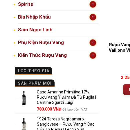
Spirits
Bia Nhập Khẩu
Sâm Ngọc Linh
Phụ Kiện Rượu Vang
Rượu Van
Vaillons V
Kiến Thức Rượu Vang
LỌC THEO GIÁ
2.2
SẢN PHẨM MỚI
Capo Amarino Primitivo 17% –
Rượu Vang Ý Đậm Đà Từ Puglia |
Cantine Sgarzi Luigi
Giá
Giá
780.000
VNĐ
Đã bao gồm VAT
gốc
hiện
1924 Teresa Negroamaro-
là:
tại
Sangiovese – Rượu Vang Ý Cao
858.000 VNĐ.
là:
Cấp Từ Puglia | Le Vin Sud
780.000 VNĐ.