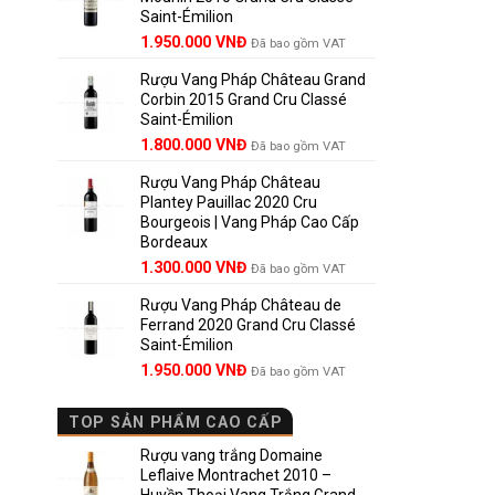
Saint-Émilion
1.900.000 VNĐ.
Giá
Giá
1.950.000
VNĐ
Đã bao gồm VAT
gốc
hiện
Rượu Vang Pháp Château Grand
là:
tại
Corbin 2015 Grand Cru Classé
2.950.000 VNĐ.
là:
Saint-Émilion
1.950.000 VNĐ.
Giá
Giá
1.800.000
VNĐ
Đã bao gồm VAT
gốc
hiện
Rượu Vang Pháp Château
là:
tại
Plantey Pauillac 2020 Cru
2.500.000 VNĐ.
là:
Bourgeois | Vang Pháp Cao Cấp
1.800.000 VNĐ.
Bordeaux
Giá
Giá
1.300.000
VNĐ
Đã bao gồm VAT
gốc
hiện
Rượu Vang Pháp Château de
là:
tại
Ferrand 2020 Grand Cru Classé
1.850.000 VNĐ.
là:
Saint-Émilion
1.300.000 VNĐ.
Giá
Giá
1.950.000
VNĐ
Đã bao gồm VAT
gốc
hiện
là:
tại
TOP SẢN PHẨM CAO CẤP
2.800.000 VNĐ.
là:
1.950.000 VNĐ.
Rượu vang trắng Domaine
Leflaive Montrachet 2010 –
Huyền Thoại Vang Trắng Grand