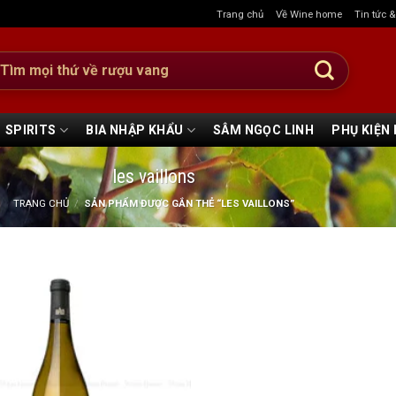
Trang chủ
Về Wine home
Tin tức 
:
SPIRITS
BIA NHẬP KHẨU
SÂM NGỌC LINH
PHỤ KIỆN
les vaillons
TRANG CHỦ
/
SẢN PHẨM ĐƯỢC GẮN THẺ “LES VAILLONS”