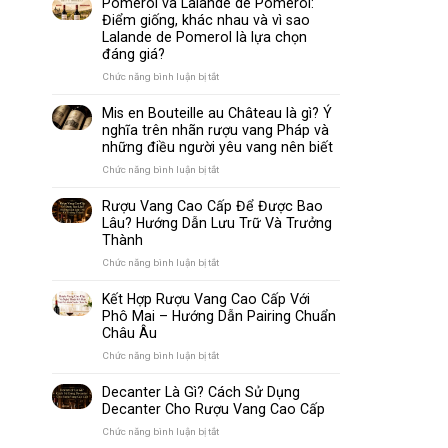
Pomerol và Lalande de Pomerol:
biến
Sparkling
Điểm giống, khác nhau và vì sao
nhất
Wine
Lalande de Pomerol là lựa chọn
thế
Khác
đáng giá?
giới
Nhau
Như
ở
Chức năng bình luận bị tắt
Thế
Pomerol
Nào?
và
Mis en Bouteille au Château là gì? Ý
10
Lalande
nghĩa trên nhãn rượu vang Pháp và
Điểm
de
những điều người yêu vang nên biết
So
Pomerol:
Sánh
Điểm
ở
Chức năng bình luận bị tắt
Dễ
giống,
Mis
Hiểu
khác
en
Rượu Vang Cao Cấp Để Được Bao
Cho
nhau
Bouteille
Lâu? Hướng Dẫn Lưu Trữ Và Trưởng
Người
và
au
Mới
Thành
vì
Château
sao
là
ở
Chức năng bình luận bị tắt
Lalande
gì?
Rượu
de
Ý
Vang
Kết Hợp Rượu Vang Cao Cấp Với
Pomerol
nghĩa
Cao
Phô Mai – Hướng Dẫn Pairing Chuẩn
là
trên
Cấp
Châu Âu
lựa
nhãn
Để
chọn
rượu
Được
ở
Chức năng bình luận bị tắt
đáng
vang
Bao
Kết
giá?
Pháp
Lâu?
Hợp
Decanter Là Gì? Cách Sử Dụng
và
Hướng
Rượu
Decanter Cho Rượu Vang Cao Cấp
những
Dẫn
Vang
điều
Lưu
Cao
ở
Chức năng bình luận bị tắt
người
Trữ
Cấp
Decanter