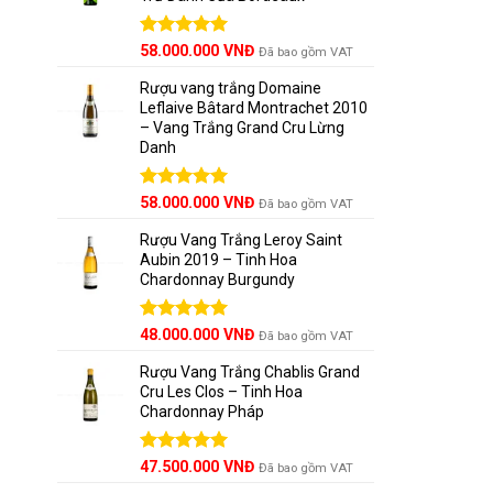
Được xếp
58.000.000
VNĐ
Đã bao gồm VAT
hạng
5.00
5 sao
Rượu vang trắng Domaine
Leflaive Bâtard Montrachet 2010
– Vang Trắng Grand Cru Lừng
Danh
Được xếp
58.000.000
VNĐ
Đã bao gồm VAT
hạng
5.00
5 sao
Rượu Vang Trắng Leroy Saint
Aubin 2019 – Tinh Hoa
Chardonnay Burgundy
Được xếp
48.000.000
VNĐ
Đã bao gồm VAT
hạng
5.00
5 sao
Rượu Vang Trắng Chablis Grand
Cru Les Clos – Tinh Hoa
Chardonnay Pháp
Được xếp
47.500.000
VNĐ
Đã bao gồm VAT
hạng
5.00