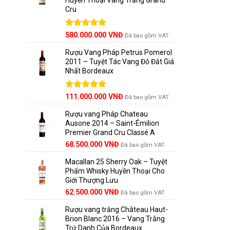
Cru
Được xếp
580.000.000
VNĐ
Đã bao gồm VAT
hạng
5.00
5 sao
Rượu Vang Pháp Petrus Pomerol
2011 – Tuyệt Tác Vang Đỏ Đắt Giá
Nhất Bordeaux
Giá
Được xếp
Giá
111.000.000
VNĐ
Đã bao gồm VAT
hạng
5.00
gốc
hiện
5 sao
Rượu vang Pháp Chateau
là:
tại
Ausone 2014 – Saint-Émilion
125.000.000 VNĐ.
là:
Premier Grand Cru Classé A
111.000.000 VNĐ.
68.500.000
VNĐ
Đã bao gồm VAT
Macallan 25 Sherry Oak – Tuyệt
Phẩm Whisky Huyền Thoại Cho
Giới Thượng Lưu
Giá
Giá
62.500.000
VNĐ
Đã bao gồm VAT
gốc
hiện
Rượu vang trắng Château Haut-
là:
tại
Brion Blanc 2016 – Vang Trắng
65.000.000 VNĐ.
là:
Trứ Danh Của Bordeaux
62.500.000 VNĐ.