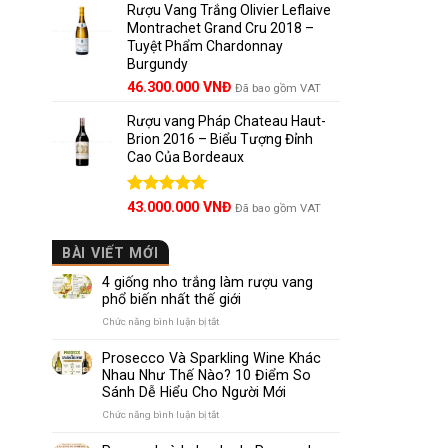
5 sao
Rượu Vang Trắng Olivier Leflaive
Montrachet Grand Cru 2018 –
Tuyệt Phẩm Chardonnay
Burgundy
46.300.000
VNĐ
Đã bao gồm VAT
Rượu vang Pháp Chateau Haut-
Brion 2016 – Biểu Tượng Đỉnh
Cao Của Bordeaux
Được xếp
43.000.000
VNĐ
Đã bao gồm VAT
hạng
5.00
5 sao
BÀI VIẾT MỚI
4 giống nho trắng làm rượu vang
phổ biến nhất thế giới
ở
Chức năng bình luận bị tắt
4
giống
Prosecco Và Sparkling Wine Khác
nho
Nhau Như Thế Nào? 10 Điểm So
trắng
Sánh Dễ Hiểu Cho Người Mới
làm
rượu
ở
Chức năng bình luận bị tắt
vang
Prosecco
phổ
Và