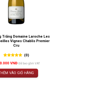
g Trắng Domaine Laroche Les
ieilles Vignes Chablis Premier
Cru
(0)
0
0
trên 5
50.000
VNĐ
Đã bao gồm VAT
đánh giá
THÊM VÀO GIỎ HÀNG