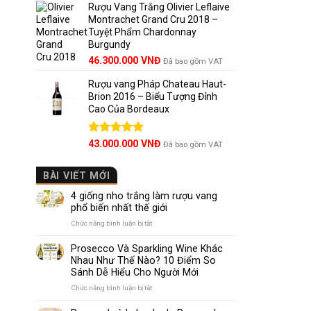
5 sao
Rượu Vang Trắng Olivier Leflaive
Montrachet Grand Cru 2018 –
Tuyệt Phẩm Chardonnay
Burgundy
46.300.000
VNĐ
Đã bao gồm VAT
Rượu vang Pháp Chateau Haut-
Brion 2016 – Biểu Tượng Đỉnh
Cao Của Bordeaux
Được xếp
43.000.000
VNĐ
Đã bao gồm VAT
hạng
5.00
5 sao
BÀI VIẾT MỚI
4 giống nho trắng làm rượu vang
phổ biến nhất thế giới
ở
Chức năng bình luận bị tắt
4
giống
Prosecco Và Sparkling Wine Khác
nho
Nhau Như Thế Nào? 10 Điểm So
trắng
Sánh Dễ Hiểu Cho Người Mới
làm
rượu
ở
Chức năng bình luận bị tắt
vang
Prosecco
phổ
Và