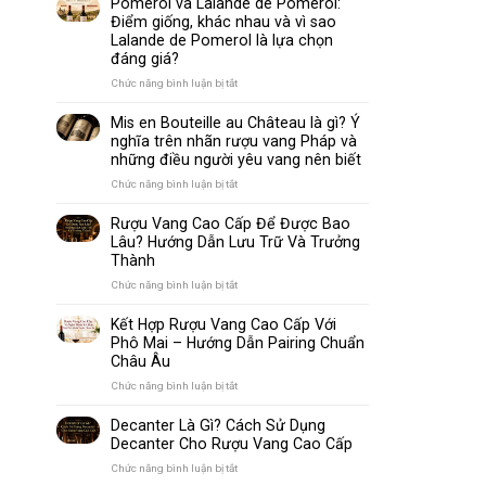
Pomerol và Lalande de Pomerol:
biến
Sparkling
Điểm giống, khác nhau và vì sao
nhất
Wine
Lalande de Pomerol là lựa chọn
thế
Khác
đáng giá?
giới
Nhau
Như
ở
Chức năng bình luận bị tắt
Thế
Pomerol
Nào?
và
Mis en Bouteille au Château là gì? Ý
10
Lalande
nghĩa trên nhãn rượu vang Pháp và
Điểm
de
những điều người yêu vang nên biết
So
Pomerol:
Sánh
Điểm
ở
Chức năng bình luận bị tắt
Dễ
giống,
Mis
Hiểu
khác
en
Rượu Vang Cao Cấp Để Được Bao
Cho
nhau
Bouteille
Lâu? Hướng Dẫn Lưu Trữ Và Trưởng
Người
và
au
Mới
Thành
vì
Château
sao
là
ở
Chức năng bình luận bị tắt
Lalande
gì?
Rượu
de
Ý
Vang
Kết Hợp Rượu Vang Cao Cấp Với
Pomerol
nghĩa
Cao
Phô Mai – Hướng Dẫn Pairing Chuẩn
là
trên
Cấp
Châu Âu
lựa
nhãn
Để
chọn
rượu
Được
ở
Chức năng bình luận bị tắt
đáng
vang
Bao
Kết
giá?
Pháp
Lâu?
Hợp
Decanter Là Gì? Cách Sử Dụng
và
Hướng
Rượu
Decanter Cho Rượu Vang Cao Cấp
những
Dẫn
Vang
điều
Lưu
Cao
ở
Chức năng bình luận bị tắt
người
Trữ
Cấp
Decanter