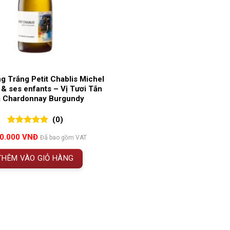
g Trắng Petit Chablis Michel
& ses enfants – Vị Tươi Tắn
 Chardonnay Burgundy
(0)
0
0
trên 5
00.000
VNĐ
Đã bao gồm VAT
đánh giá
THÊM VÀO GIỎ HÀNG