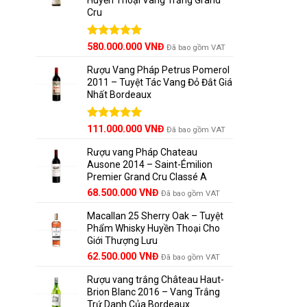
Cru
Được xếp
580.000.000
VNĐ
Đã bao gồm VAT
hạng
5.00
5 sao
Rượu Vang Pháp Petrus Pomerol
2011 – Tuyệt Tác Vang Đỏ Đắt Giá
Nhất Bordeaux
Giá
Được xếp
Giá
111.000.000
VNĐ
Đã bao gồm VAT
hạng
5.00
gốc
hiện
5 sao
Rượu vang Pháp Chateau
là:
tại
Ausone 2014 – Saint-Émilion
125.000.000 VNĐ.
là:
Premier Grand Cru Classé A
111.000.000 VNĐ.
68.500.000
VNĐ
Đã bao gồm VAT
Macallan 25 Sherry Oak – Tuyệt
Phẩm Whisky Huyền Thoại Cho
Giới Thượng Lưu
Giá
Giá
62.500.000
VNĐ
Đã bao gồm VAT
gốc
hiện
Rượu vang trắng Château Haut-
là:
tại
Brion Blanc 2016 – Vang Trắng
65.000.000 VNĐ.
là:
Trứ Danh Của Bordeaux
62.500.000 VNĐ.