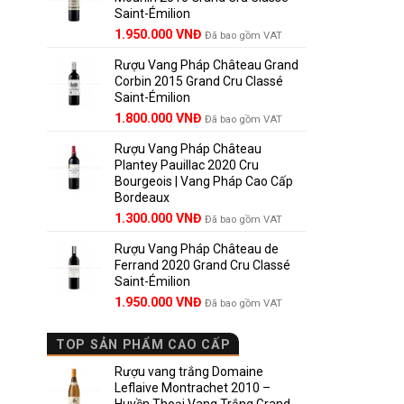
Saint-Émilion
1.900.000 VNĐ.
Giá
Giá
1.950.000
VNĐ
Đã bao gồm VAT
gốc
hiện
Rượu Vang Pháp Château Grand
là:
tại
Corbin 2015 Grand Cru Classé
2.950.000 VNĐ.
là:
Saint-Émilion
1.950.000 VNĐ.
Giá
Giá
1.800.000
VNĐ
Đã bao gồm VAT
gốc
hiện
Rượu Vang Pháp Château
là:
tại
Plantey Pauillac 2020 Cru
2.500.000 VNĐ.
là:
Bourgeois | Vang Pháp Cao Cấp
1.800.000 VNĐ.
Bordeaux
Giá
Giá
1.300.000
VNĐ
Đã bao gồm VAT
gốc
hiện
Rượu Vang Pháp Château de
là:
tại
Ferrand 2020 Grand Cru Classé
1.850.000 VNĐ.
là:
Saint-Émilion
1.300.000 VNĐ.
Giá
Giá
1.950.000
VNĐ
Đã bao gồm VAT
gốc
hiện
là:
tại
TOP SẢN PHẨM CAO CẤP
2.800.000 VNĐ.
là:
1.950.000 VNĐ.
Rượu vang trắng Domaine
Leflaive Montrachet 2010 –
Huyền Thoại Vang Trắng Grand