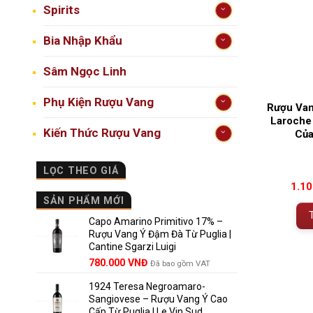
Spirits
Bia Nhập Khẩu
Sâm Ngọc Linh
Phụ Kiện Rượu Vang
Rượu Van
Laroche 
Kiến Thức Rượu Vang
Của
LỌC THEO GIÁ
1.1
SẢN PHẨM MỚI
Capo Amarino Primitivo 17% –
Rượu Vang Ý Đậm Đà Từ Puglia |
Cantine Sgarzi Luigi
Giá
Giá
780.000
VNĐ
Đã bao gồm VAT
gốc
hiện
1924 Teresa Negroamaro-
là:
tại
Sangiovese – Rượu Vang Ý Cao
858.000 VNĐ.
là:
Cấp Từ Puglia | Le Vin Sud
780.000 VNĐ.