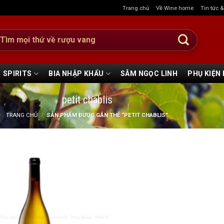
Trang chủ
Về Wine home
Tin tức 
:
SPIRITS
BIA NHẬP KHẨU
SÂM NGỌC LINH
PHỤ KIỆN
petit chablis
TRANG CHỦ
/
SẢN PHẨM ĐƯỢC GẮN THẺ “PETIT CHABLIS”