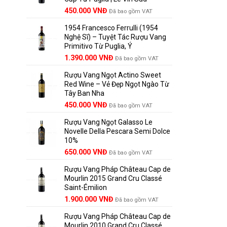
Giá
Giá
450.000
VNĐ
Đã bao gồm VAT
gốc
hiện
1954 Francesco Ferrulli (1954
là:
tại
Nghệ Sĩ) – Tuyệt Tác Rượu Vang
495.000 VNĐ.
là:
Primitivo Từ Puglia, Ý
450.000 VNĐ.
Giá
Giá
1.390.000
VNĐ
Đã bao gồm VAT
gốc
hiện
Rượu Vang Ngọt Actino Sweet
là:
tại
Red Wine – Vẻ Đẹp Ngọt Ngào Từ
1.529.000 VNĐ.
là:
Tây Ban Nha
1.390.000 VNĐ.
450.000
VNĐ
Đã bao gồm VAT
Rượu Vang Ngọt Galasso Le
Novelle Della Pescara Semi Dolce
10%
650.000
VNĐ
Đã bao gồm VAT
Rượu Vang Pháp Château Cap de
Mourlin 2015 Grand Cru Classé
Saint-Émilion
Giá
Giá
1.900.000
VNĐ
Đã bao gồm VAT
gốc
hiện
Rượu Vang Pháp Château Cap de
là:
tại
Mourlin 2010 Grand Cru Classé
2.800.000 VNĐ.
là: