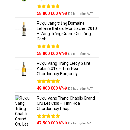
Được xếp
58.000.000
VNĐ
Đã bao gồm VAT
hạng
5.00
5 sao
Rượu vang trắng Domaine
Leflaive Bâtard Montrachet 2010
– Vang Trắng Grand Cru Lừng
Danh
Được xếp
58.000.000
VNĐ
Đã bao gồm VAT
hạng
5.00
5 sao
Rượu Vang Trắng Leroy Saint
Aubin 2019 – Tinh Hoa
Chardonnay Burgundy
Được xếp
48.000.000
VNĐ
Đã bao gồm VAT
hạng
5.00
5 sao
Rượu Vang Trắng Chablis Grand
Cru Les Clos – Tinh Hoa
Chardonnay Pháp
Được xếp
47.500.000
VNĐ
Đã bao gồm VAT
hạng
5.00