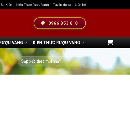
& Sự Kiện
Kiến Thức Rượu Vang
Tuyển dụng
Liên hệ
0966 853 818
 RƯỢU VANG
KIẾN THỨC RƯỢU VANG