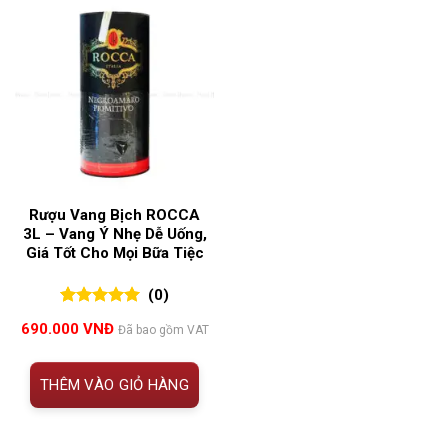
Rượu Vang Bịch ROCCA
3L – Vang Ý Nhẹ Dễ Uống,
Giá Tốt Cho Mọi Bữa Tiệc
(0)
0
0
trên 5
690.000
VNĐ
Đã bao gồm VAT
đánh giá
THÊM VÀO GIỎ HÀNG