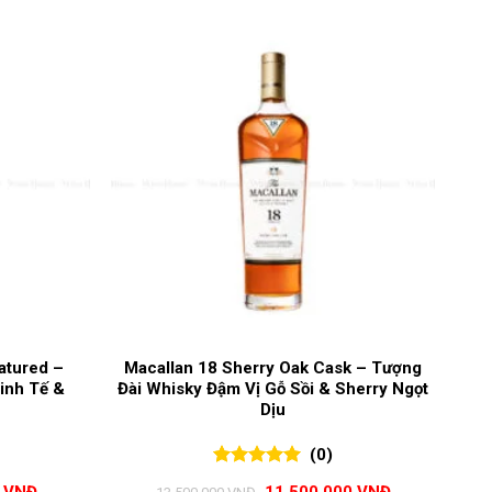
atured –
Macallan 18 Sherry Oak Cask – Tượng
inh Tế &
Đài Whisky Đậm Vị Gỗ Sồi & Sherry Ngọt
Dịu
(0)
0
0
trên 5
Giá
Giá
Giá