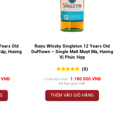
Years Old
Rượu Whisky Singleton 12 Years Old
Cấp, Hương
Dufftown – Single Malt Mượt Mà, Hương
Vị Phức Hợp
(0)
0
0
trên 5
Giá
Giá
Giá
0
VNĐ
1.180.000
VNĐ
1.280.000
VNĐ
đánh giá
hiện
gốc
hiện
Đã bao gồm VAT
tại
là:
tại
VNĐ.
là:
1.280.000 VNĐ.
là:
NG
THÊM VÀO GIỎ HÀNG
1.880.000 VNĐ.
1.180.000 VNĐ.