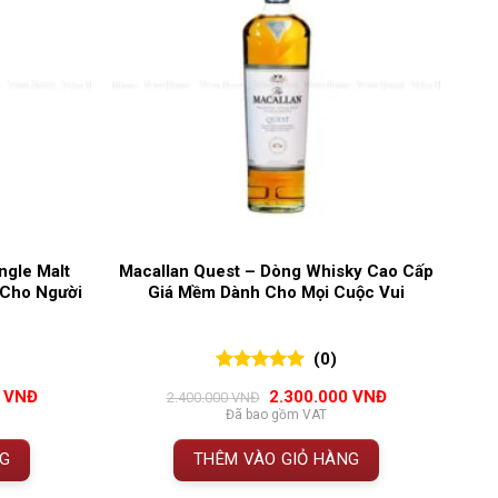
ngle Malt
Macallan Quest – Dòng Whisky Cao Cấp
 Cho Người
Giá Mềm Dành Cho Mọi Cuộc Vui
(0)
0
0
trên 5
Giá
Giá
Giá
0
VNĐ
2.300.000
VNĐ
2.400.000
VNĐ
đánh giá
hiện
gốc
hiện
Đã bao gồm VAT
tại
là:
tại
VNĐ.
là:
2.400.000 VNĐ.
là:
NG
THÊM VÀO GIỎ HÀNG
4.700.000 VNĐ.
2.300.000 VNĐ.