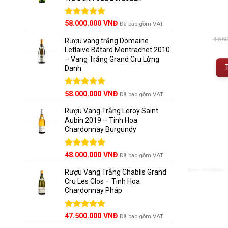
Được xếp
58.000.000
VNĐ
Đã bao gồm VAT
hạng
5.00
5 sao
4.65
Rượu vang trắng Domaine
Leflaive Bâtard Montrachet 2010
– Vang Trắng Grand Cru Lừng
Danh
Được xếp
58.000.000
VNĐ
Đã bao gồm VAT
hạng
5.00
5 sao
Rượu Vang Trắng Leroy Saint
Aubin 2019 – Tinh Hoa
Chardonnay Burgundy
Được xếp
48.000.000
VNĐ
Đã bao gồm VAT
hạng
5.00
5 sao
Rượu Vang Trắng Chablis Grand
Cru Les Clos – Tinh Hoa
Chardonnay Pháp
Được xếp
47.500.000
VNĐ
Đã bao gồm VAT
hạng
5.00