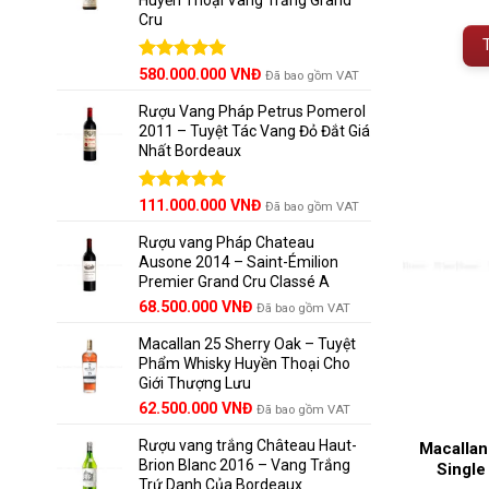
Cru
Được xếp
580.000.000
VNĐ
Đã bao gồm VAT
hạng
5.00
5 sao
Rượu Vang Pháp Petrus Pomerol
2011 – Tuyệt Tác Vang Đỏ Đắt Giá
Nhất Bordeaux
Giá
Được xếp
Giá
111.000.000
VNĐ
Đã bao gồm VAT
hạng
5.00
gốc
hiện
5 sao
Rượu vang Pháp Chateau
là:
tại
Ausone 2014 – Saint-Émilion
125.000.000 VNĐ.
là:
Premier Grand Cru Classé A
111.000.000 VNĐ.
68.500.000
VNĐ
Đã bao gồm VAT
Macallan 25 Sherry Oak – Tuyệt
Phẩm Whisky Huyền Thoại Cho
Giới Thượng Lưu
Giá
Giá
62.500.000
VNĐ
Đã bao gồm VAT
gốc
hiện
Rượu vang trắng Château Haut-
là:
tại
Macallan
Brion Blanc 2016 – Vang Trắng
65.000.000 VNĐ.
là:
Single
Trứ Danh Của Bordeaux
62.500.000 VNĐ.