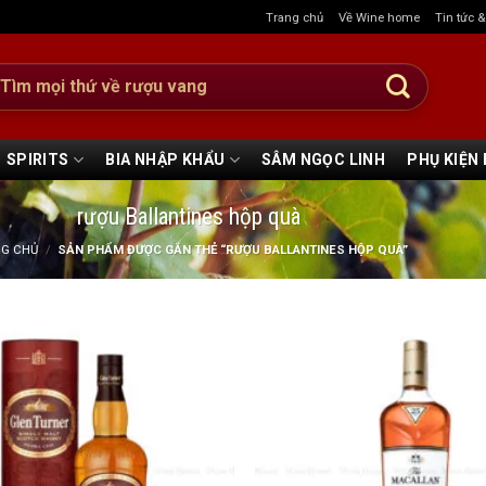
Trang chủ
Về Wine home
Tin tức 
:
SPIRITS
BIA NHẬP KHẨU
SÂM NGỌC LINH
PHỤ KIỆN
rượu Ballantines hộp quà
NG CHỦ
/
SẢN PHẨM ĐƯỢC GẮN THẺ “RƯỢU BALLANTINES HỘP QUÀ”