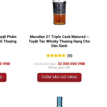
uyệt Phẩm
Macallan 21 Triple Cask Matured –
ới Thượng
Tuyệt Tác Whisky Thượng Hạng Cho
Dân Sành
(0)
0
0
trên 5
Giá
Giá
Giá
00
VNĐ
32.000.000
VNĐ
35.000.000
VNĐ
đánh giá
hiện
gốc
hiện
Đã bao gồm VAT
tại
là:
tại
 VNĐ.
là:
35.000.000 VNĐ.
là:
NG
THÊM VÀO GIỎ HÀNG
62.500.000 VNĐ.
32.000.000 VN