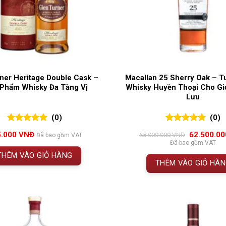
ner Heritage Double Cask –
Macallan 25 Sherry Oak – T
 Phẩm Whisky Đa Tầng Vị
Whisky Huyền Thoại Cho Gi
Lưu
(0)
(0)
0
0
trên 5
0
0
trên 5
Giá
5.000
VNĐ
62.500.0
65.000.000
VNĐ
Đã bao gồm VAT
đánh giá
đánh giá
gốc
Đã bao gồm VAT
là:
THÊM VÀO GIỎ HÀNG
65.000.000
THÊM VÀO GIỎ HÀ