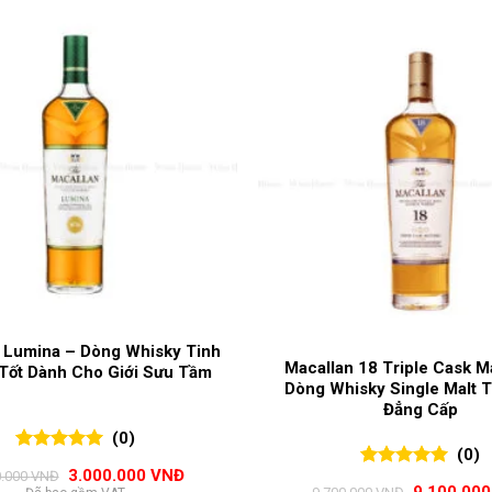
 Lumina – Dòng Whisky Tinh
Macallan 18 Triple Cask M
 Tốt Dành Cho Giới Sưu Tầm
Dòng Whisky Single Malt T
Đẳng Cấp
(0)
(0)
0
0
trên 5
Giá
Giá
3.000.000
VNĐ
0.000
VNĐ
0
0
trên 5
đánh giá
gốc
hiện
Giá