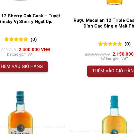
 12 Sherry Oak Cask – Tuyệt
Rượu Macallan 12 Triple Ca
hisky Vị Sherry Ngọt Dịu
– Đỉnh Cao Single Malt P
(0)
(0)
0
0
trên 5
Giá
Giá
2.400.000
VNĐ
0.000
VNĐ
0
0
trên 5
đánh giá
gốc
hiện
Giá
2.150.00
2.350.000
VNĐ
Đã bao gồm VAT
đánh giá
là:
tại
gốc
Đã bao gồm VAT
2.600.000 VNĐ.
là:
là:
THÊM VÀO GIỎ HÀNG
2.400.000 VNĐ.
2.350.000 
THÊM VÀO GIỎ HÀ