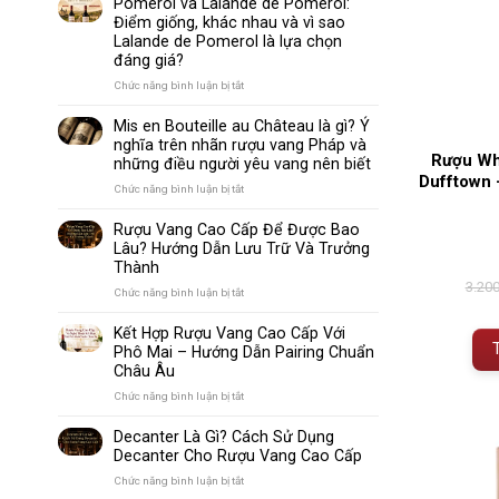
Pomerol và Lalande de Pomerol:
biến
Sparkling
Điểm giống, khác nhau và vì sao
nhất
Wine
Lalande de Pomerol là lựa chọn
thế
Khác
đáng giá?
giới
Nhau
Như
ở
Chức năng bình luận bị tắt
Thế
Pomerol
Nào?
và
Mis en Bouteille au Château là gì? Ý
10
Lalande
nghĩa trên nhãn rượu vang Pháp và
Điểm
de
Rượu Wh
những điều người yêu vang nên biết
So
Pomerol:
Dufftown 
Sánh
Điểm
ở
Chức năng bình luận bị tắt
Dễ
giống,
Mis
Hiểu
khác
en
Rượu Vang Cao Cấp Để Được Bao
Cho
nhau
Bouteille
Lâu? Hướng Dẫn Lưu Trữ Và Trưởng
Người
và
au
Mới
Thành
vì
Château
sao
3.20
là
ở
Chức năng bình luận bị tắt
Lalande
gì?
Rượu
de
Ý
Vang
Kết Hợp Rượu Vang Cao Cấp Với
Pomerol
nghĩa
Cao
Phô Mai – Hướng Dẫn Pairing Chuẩn
là
trên
Cấp
Châu Âu
lựa
nhãn
Để
chọn
rượu
Được
ở
Chức năng bình luận bị tắt
đáng
vang
Bao
Kết
giá?
Pháp
Lâu?
Hợp
Decanter Là Gì? Cách Sử Dụng
và
Hướng
Rượu
Decanter Cho Rượu Vang Cao Cấp
những
Dẫn
Vang
điều
Lưu
Cao
ở
Chức năng bình luận bị tắt
người
Trữ
Cấp
Decanter