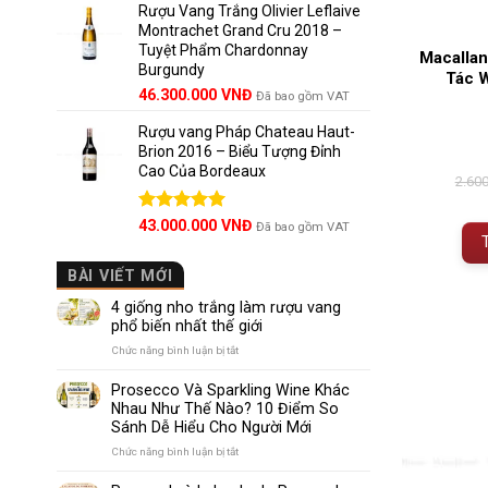
5 sao
Rượu Vang Trắng Olivier Leflaive
Montrachet Grand Cru 2018 –
Tuyệt Phẩm Chardonnay
Macallan
Burgundy
Tác W
46.300.000
VNĐ
Đã bao gồm VAT
Rượu vang Pháp Chateau Haut-
Brion 2016 – Biểu Tượng Đỉnh
Cao Của Bordeaux
2.60
Được xếp
43.000.000
VNĐ
Đã bao gồm VAT
hạng
5.00
5 sao
BÀI VIẾT MỚI
4 giống nho trắng làm rượu vang
phổ biến nhất thế giới
ở
Chức năng bình luận bị tắt
4
giống
Prosecco Và Sparkling Wine Khác
nho
Nhau Như Thế Nào? 10 Điểm So
trắng
Sánh Dễ Hiểu Cho Người Mới
làm
rượu
ở
Chức năng bình luận bị tắt
vang
Prosecco
phổ
Và