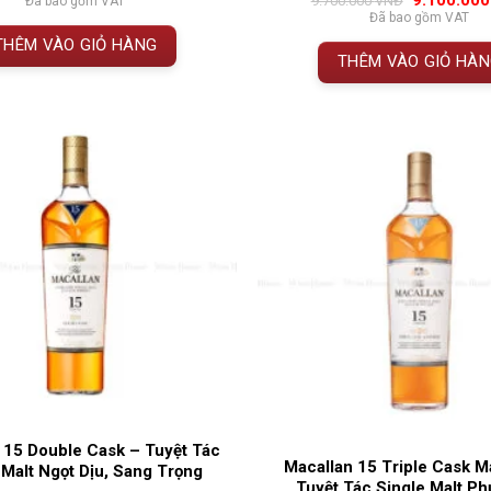
9.100.00
9.700.000
VNĐ
Đã bao gồm VAT
đánh giá
là:
tại
gốc
Đã bao gồm VAT
3.500.000 VNĐ.
là:
là:
THÊM VÀO GIỎ HÀNG
3.000.000 VNĐ.
9.700.000 
THÊM VÀO GIỎ HÀ
 15 Double Cask – Tuyệt Tác
Macallan 15 Triple Cask M
 Malt Ngọt Dịu, Sang Trọng
Tuyệt Tác Single Malt P