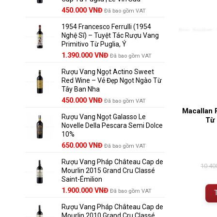
Giá
Giá
450.000
VNĐ
Đã bao gồm VAT
gốc
hiện
1954 Francesco Ferrulli (1954
là:
tại
Nghệ Sĩ) – Tuyệt Tác Rượu Vang
495.000 VNĐ.
là:
Primitivo Từ Puglia, Ý
450.000 VNĐ.
Giá
Giá
1.390.000
VNĐ
Đã bao gồm VAT
gốc
hiện
Rượu Vang Ngọt Actino Sweet
là:
tại
Red Wine – Vẻ Đẹp Ngọt Ngào Từ
1.529.000 VNĐ.
là:
Tây Ban Nha
1.390.000 VNĐ.
450.000
VNĐ
Đã bao gồm VAT
Macallan 
Rượu Vang Ngọt Galasso Le
Từ
Novelle Della Pescara Semi Dolce
10%
650.000
VNĐ
Đã bao gồm VAT
Rượu Vang Pháp Château Cap de
10.40
Mourlin 2015 Grand Cru Classé
Saint-Émilion
Giá
Giá
1.900.000
VNĐ
Đã bao gồm VAT
gốc
hiện
Rượu Vang Pháp Château Cap de
là:
tại
Mourlin 2010 Grand Cru Classé
2.800.000 VNĐ.
là: