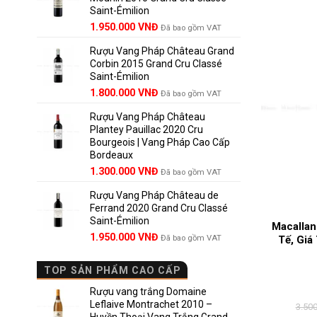
Saint-Émilion
1.900.000 VNĐ.
Giá
Giá
1.950.000
VNĐ
Đã bao gồm VAT
gốc
hiện
Rượu Vang Pháp Château Grand
là:
tại
Corbin 2015 Grand Cru Classé
2.950.000 VNĐ.
là:
Saint-Émilion
1.950.000 VNĐ.
Giá
Giá
1.800.000
VNĐ
Đã bao gồm VAT
gốc
hiện
Rượu Vang Pháp Château
là:
tại
Plantey Pauillac 2020 Cru
2.500.000 VNĐ.
là:
Bourgeois | Vang Pháp Cao Cấp
1.800.000 VNĐ.
Bordeaux
Giá
Giá
1.300.000
VNĐ
Đã bao gồm VAT
gốc
hiện
Rượu Vang Pháp Château de
là:
tại
Ferrand 2020 Grand Cru Classé
1.850.000 VNĐ.
là:
Saint-Émilion
1.300.000 VNĐ.
Macallan
Giá
Giá
1.950.000
VNĐ
Đã bao gồm VAT
Tế, Giá
gốc
hiện
là:
tại
TOP SẢN PHẨM CAO CẤP
2.800.000 VNĐ.
là:
1.950.000 VNĐ.
Rượu vang trắng Domaine
Leflaive Montrachet 2010 –
3.50
Huyền Thoại Vang Trắng Grand