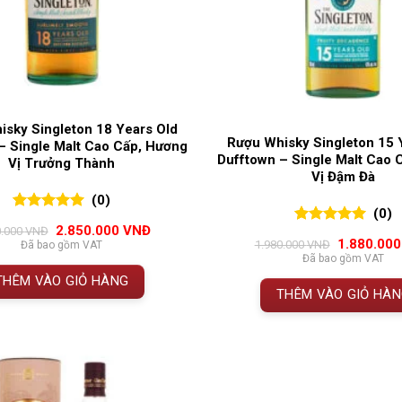
isky Singleton 18 Years Old
Rượu Whisky Singleton 15 
– Single Malt Cao Cấp, Hương
Dufftown – Single Malt Cao 
Vị Trưởng Thành
Vị Đậm Đà
(0)
(0)
0
0
trên 5
Giá
Giá
2.850.000
VNĐ
0.000
VNĐ
0
0
trên 5
đánh giá
gốc
hiện
Giá
1.880.00
1.980.000
VNĐ
Đã bao gồm VAT
đánh giá
là:
tại
gốc
Đã bao gồm VAT
3.200.000 VNĐ.
là:
là:
THÊM VÀO GIỎ HÀNG
2.850.000 VNĐ.
1.980.000 
THÊM VÀO GIỎ HÀ