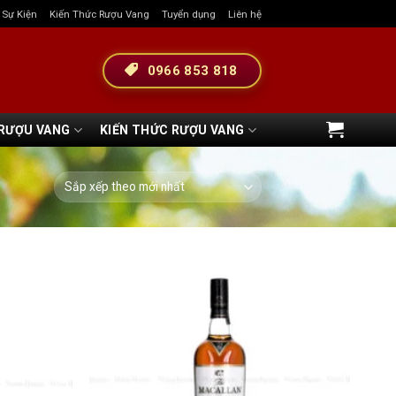
& Sự Kiện
Kiến Thức Rượu Vang
Tuyển dụng
Liên hệ
0966 853 818
 RƯỢU VANG
KIẾN THỨC RƯỢU VANG