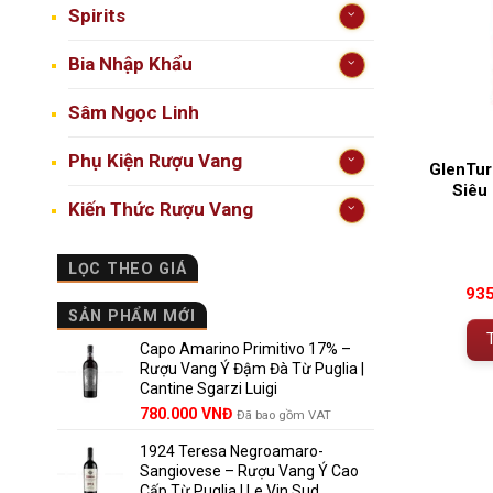
Spirits
Bia Nhập Khẩu
Sâm Ngọc Linh
Phụ Kiện Rượu Vang
GlenTur
Siêu
Kiến Thức Rượu Vang
LỌC THEO GIÁ
93
SẢN PHẨM MỚI
Capo Amarino Primitivo 17% –
Rượu Vang Ý Đậm Đà Từ Puglia |
Cantine Sgarzi Luigi
Giá
Giá
780.000
VNĐ
Đã bao gồm VAT
gốc
hiện
1924 Teresa Negroamaro-
là:
tại
Sangiovese – Rượu Vang Ý Cao
858.000 VNĐ.
là:
Cấp Từ Puglia | Le Vin Sud
780.000 VNĐ.