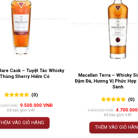
Rare Cask – Tuyệt Tác Whisky
Macallan Terra – Whisky Si
 Thùng Sherry Hiếm Có
Đậm Đà, Hương Vị Phức Hợp
Sành
(0)
(0)
0
0
trên 5
Giá
Giá
9.500.000
VNĐ
0.000
VNĐ
0
0
trên 5
đánh giá
gốc
hiện
Giá
4.700.00
4.850.000
VNĐ
Đã bao gồm VAT
đánh giá
là:
tại
gốc
Đã bao gồm VAT
10.400.000 VNĐ.
là:
là:
THÊM VÀO GIỎ HÀNG
9.500.000 VNĐ.
4.850.000 
THÊM VÀO GIỎ HÀ