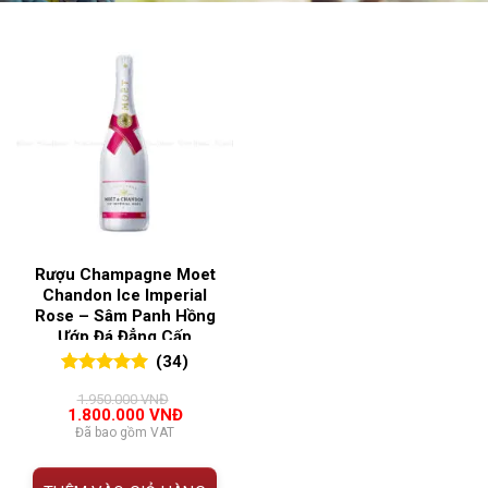
Rượu Champagne Moet
Chandon Ice Imperial
Rose – Sâm Panh Hồng
Ướp Đá Đẳng Cấp
(34)
5.00
34
trên 5
1.950.000
VNĐ
đánh giá
Giá
Giá
1.800.000
VNĐ
gốc
hiện
Đã bao gồm VAT
là:
tại
1.950.000 VNĐ.
là:
1.800.000 VNĐ.