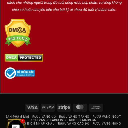
dành cho những người trong độ tuổi uống rượu hợp pháp, vui lòng không
chia sẻ hoặc chuyển tiếp cho bất kỳ ai chưa đủ tuổi vị thành niên.
Visa
PayPal
Stripe
MasterCard
Cash
On
SẢN PHẨM MỚI
RƯỢU VANG ĐỎ
RƯỢU VANG TRẮNG
RƯỢU VANG NGỌT
Delivery
RƯỢU VANG SPARKLING
RƯỢU CHAMPAGNE
3
RƯỢU VANG BỊCH NHẬP KHẨU
RƯỢU VANG CAO ĐỘ
RƯỢU VANG HỒNG