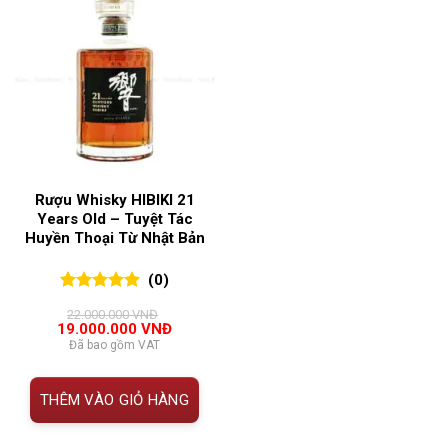
Rượu Whisky HIBIKI 21
Years Old – Tuyệt Tác
Huyền Thoại Từ Nhật Bản
(0)
0
0
trên 5
22.000.000
VNĐ
đánh giá
Giá
Giá
19.000.000
VNĐ
gốc
hiện
Đã bao gồm VAT
là:
tại
22.000.000 VNĐ.
là:
19.000.000 VNĐ.
THÊM VÀO GIỎ HÀNG