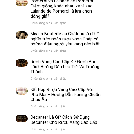
Pomerol và Lalande de Pomerol:
biến
Sparkling
Điểm giống, khác nhau và vì sao
nhất
Wine
Lalande de Pomerol là lựa chọn
thế
Khác
đáng giá?
giới
Nhau
Như
ở
Chức năng bình luận bị tắt
Thế
Pomerol
Nào?
và
Mis en Bouteille au Château là gì? Ý
10
Lalande
nghĩa trên nhãn rượu vang Pháp và
Điểm
de
những điều người yêu vang nên biết
So
Pomerol:
Sánh
Điểm
ở
Chức năng bình luận bị tắt
Dễ
giống,
Mis
Hiểu
khác
en
Rượu Vang Cao Cấp Để Được Bao
Cho
nhau
Bouteille
Lâu? Hướng Dẫn Lưu Trữ Và Trưởng
Người
và
au
Mới
Thành
vì
Château
sao
là
ở
Chức năng bình luận bị tắt
Lalande
gì?
Rượu
de
Ý
Vang
Kết Hợp Rượu Vang Cao Cấp Với
Pomerol
nghĩa
Cao
Phô Mai – Hướng Dẫn Pairing Chuẩn
là
trên
Cấp
Châu Âu
lựa
nhãn
Để
chọn
rượu
Được
ở
Chức năng bình luận bị tắt
đáng
vang
Bao
Kết
giá?
Pháp
Lâu?
Hợp
Decanter Là Gì? Cách Sử Dụng
và
Hướng
Rượu
Decanter Cho Rượu Vang Cao Cấp
những
Dẫn
Vang
điều
Lưu
Cao
ở
Chức năng bình luận bị tắt
người
Trữ
Cấp
Decanter