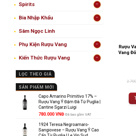
Spirits
Bia Nhập Khẩu
Sâm Ngọc Linh
Phụ Kiện Rượu Vang
Rượu Va
Vang Đỏ
Kiến Thức Rượu Vang
LỌC THEO GIÁ
2.70
SẢN PHẨM MỚI
Capo Amarino Primitivo 17% –
Rượu Vang Ý Đậm Đà Từ Puglia |
Cantine Sgarzi Luigi
Giá
Giá
780.000
VNĐ
Đã bao gồm VAT
gốc
hiện
1924 Teresa Negroamaro-
là:
tại
Sangiovese – Rượu Vang Ý Cao
858.000 VNĐ.
là:
Cấp Từ Puglia | Le Vin Sud
780.000 VNĐ.