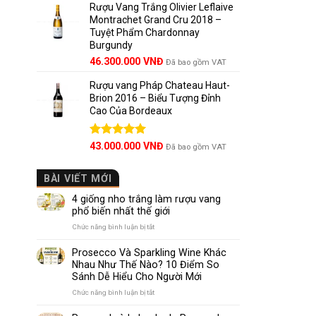
5 sao
Rượu Vang Trắng Olivier Leflaive
Montrachet Grand Cru 2018 –
Tuyệt Phẩm Chardonnay
Burgundy
46.300.000
VNĐ
Đã bao gồm VAT
Rượu vang Pháp Chateau Haut-
Brion 2016 – Biểu Tượng Đỉnh
Cao Của Bordeaux
Được xếp
43.000.000
VNĐ
Đã bao gồm VAT
hạng
5.00
5 sao
BÀI VIẾT MỚI
4 giống nho trắng làm rượu vang
phổ biến nhất thế giới
ở
Chức năng bình luận bị tắt
4
giống
Prosecco Và Sparkling Wine Khác
nho
Nhau Như Thế Nào? 10 Điểm So
trắng
Sánh Dễ Hiểu Cho Người Mới
làm
rượu
ở
Chức năng bình luận bị tắt
vang
Prosecco
phổ
Và