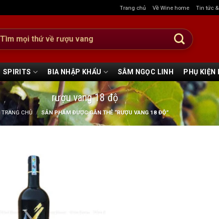
Trang chủ
Về Wine home
Tin tức 
:
SPIRITS
BIA NHẬP KHẨU
SÂM NGỌC LINH
PHỤ KIỆN
rượu vang 18 độ
TRANG CHỦ
/
SẢN PHẨM ĐƯỢC GẮN THẺ “RƯỢU VANG 18 ĐỘ”