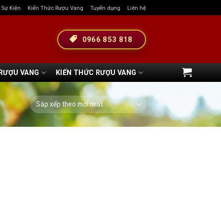
& Sự Kiện
Kiến Thức Rượu Vang
Tuyển dụng
Liên hệ
0966 853 818
 RƯỢU VANG
KIẾN THỨC RƯỢU VANG