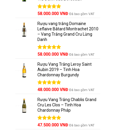
Được xếp
58.000.000
VNĐ
Đã bao gồm VAT
hạng
5.00
5 sao
Rượu vang trắng Domaine
Leflaive Bâtard Montrachet 2010
– Vang Trắng Grand Cru Lừng
Danh
Được xếp
58.000.000
VNĐ
Đã bao gồm VAT
hạng
5.00
5 sao
Rượu Vang Trắng Leroy Saint
Aubin 2019 – Tinh Hoa
Chardonnay Burgundy
Được xếp
48.000.000
VNĐ
Đã bao gồm VAT
hạng
5.00
5 sao
Rượu Vang Trắng Chablis Grand
Cru Les Clos – Tinh Hoa
Chardonnay Pháp
Được xếp
47.500.000
VNĐ
Đã bao gồm VAT
hạng
5.00