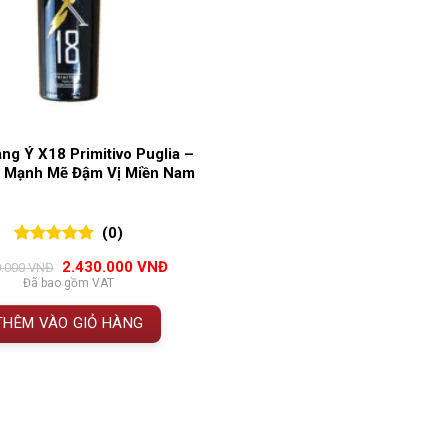
ng Ý X18 Primitivo Puglia –
 Mạnh Mẽ Đậm Vị Miền Nam
(0)
0
0
trên 5
Giá
Giá
2.430.000
VNĐ
0.000
VNĐ
đánh giá
gốc
hiện
Đã bao gồm VAT
là:
tại
2.700.000 VNĐ.
là:
THÊM VÀO GIỎ HÀNG
2.430.000 VNĐ.