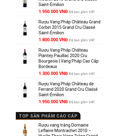
Saint-Émilion
1.900.000 VNĐ.
Giá
Giá
1.950.000
VNĐ
Đã bao gồm VAT
gốc
hiện
Rượu Vang Pháp Château Grand
là:
tại
Corbin 2015 Grand Cru Classé
2.950.000 VNĐ.
là:
Saint-Émilion
1.950.000 VNĐ.
Giá
Giá
1.800.000
VNĐ
Đã bao gồm VAT
gốc
hiện
Rượu Vang Pháp Château
là:
tại
Plantey Pauillac 2020 Cru
2.500.000 VNĐ.
là:
Bourgeois | Vang Pháp Cao Cấp
1.800.000 VNĐ.
Bordeaux
Giá
Giá
1.300.000
VNĐ
Đã bao gồm VAT
gốc
hiện
Rượu Vang Pháp Château de
là:
tại
Ferrand 2020 Grand Cru Classé
1.850.000 VNĐ.
là:
Saint-Émilion
1.300.000 VNĐ.
Giá
Giá
1.950.000
VNĐ
Đã bao gồm VAT
gốc
hiện
là:
tại
TOP SẢN PHẨM CAO CẤP
2.800.000 VNĐ.
là:
1.950.000 VNĐ.
Rượu vang trắng Domaine
Leflaive Montrachet 2010 –
Huyền Thoại Vang Trắng Grand