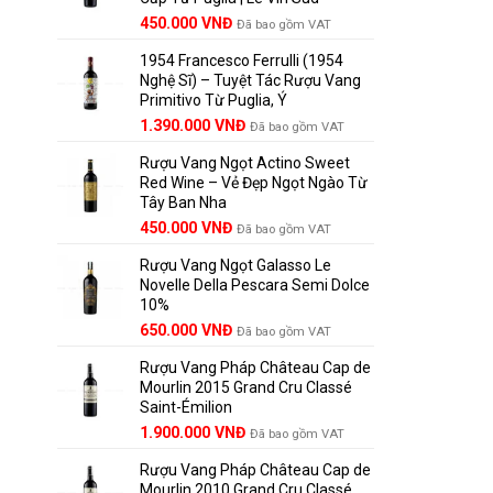
Giá
Giá
450.000
VNĐ
Đã bao gồm VAT
gốc
hiện
1954 Francesco Ferrulli (1954
là:
tại
Nghệ Sĩ) – Tuyệt Tác Rượu Vang
495.000 VNĐ.
là:
Primitivo Từ Puglia, Ý
450.000 VNĐ.
Giá
Giá
1.390.000
VNĐ
Đã bao gồm VAT
gốc
hiện
Rượu Vang Ngọt Actino Sweet
là:
tại
Red Wine – Vẻ Đẹp Ngọt Ngào Từ
1.529.000 VNĐ.
là:
Tây Ban Nha
1.390.000 VNĐ.
450.000
VNĐ
Đã bao gồm VAT
Rượu Vang Ngọt Galasso Le
Novelle Della Pescara Semi Dolce
10%
650.000
VNĐ
Đã bao gồm VAT
Rượu Vang Pháp Château Cap de
Mourlin 2015 Grand Cru Classé
Saint-Émilion
Giá
Giá
1.900.000
VNĐ
Đã bao gồm VAT
gốc
hiện
Rượu Vang Pháp Château Cap de
là:
tại
Mourlin 2010 Grand Cru Classé
2.800.000 VNĐ.
là: