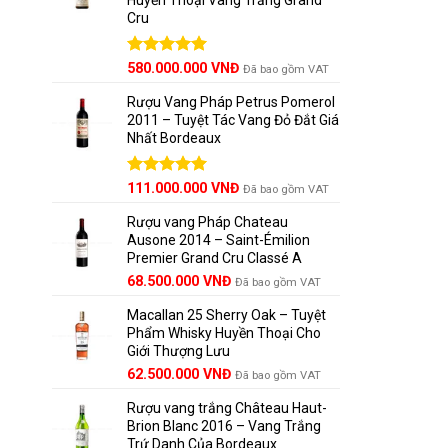
Cru
Được xếp
580.000.000
VNĐ
Đã bao gồm VAT
hạng
5.00
5 sao
Rượu Vang Pháp Petrus Pomerol
2011 – Tuyệt Tác Vang Đỏ Đắt Giá
Nhất Bordeaux
Giá
Được xếp
Giá
111.000.000
VNĐ
Đã bao gồm VAT
hạng
5.00
gốc
hiện
5 sao
Rượu vang Pháp Chateau
là:
tại
Ausone 2014 – Saint-Émilion
125.000.000 VNĐ.
là:
Premier Grand Cru Classé A
111.000.000 VNĐ.
68.500.000
VNĐ
Đã bao gồm VAT
Macallan 25 Sherry Oak – Tuyệt
Phẩm Whisky Huyền Thoại Cho
Giới Thượng Lưu
Giá
Giá
62.500.000
VNĐ
Đã bao gồm VAT
gốc
hiện
Rượu vang trắng Château Haut-
là:
tại
Brion Blanc 2016 – Vang Trắng
65.000.000 VNĐ.
là:
Trứ Danh Của Bordeaux
62.500.000 VNĐ.