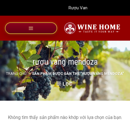
Bỏ
Rượu Vang Wine Home
qua
nội
dung
rượu vang mendoza
TRANG CHỦ
/
SẢN PHẨM ĐƯỢC GẮN THẺ “RƯỢU VANG MENDOZA”
LỌC
Không tìm thấy sản phẩm nào khớp với lựa chọn của bạn.