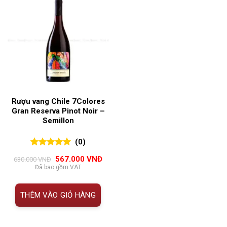
Rượu vang Chile 7Colores
Gran Reserva Pinot Noir –
Semillon
(0)
0
0
trên 5
Giá
Giá
567.000
VNĐ
630.000
VNĐ
đánh giá
gốc
hiện
Đã bao gồm VAT
là:
tại
630.000 VNĐ.
là:
567.000 VNĐ.
THÊM VÀO GIỎ HÀNG