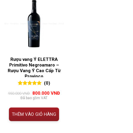
Rượu vang Ý ELETTRA
Primitivo Negroamaro –
Rượu Vang Ý Cao Cấp Từ
Provinco
(0)
0
0
trên 5
Giá
Giá
800.000
VNĐ
950.000
VNĐ
đánh giá
gốc
hiện
Đã bao gồm VAT
là:
tại
950.000 VNĐ.
là:
800.000 VNĐ.
THÊM VÀO GIỎ HÀNG