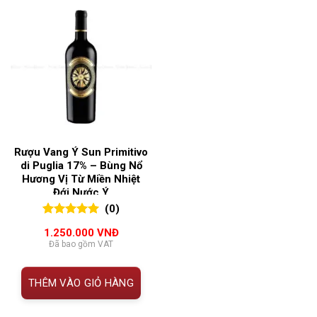
Rượu Vang Ý Sun Primitivo
di Puglia 17% – Bùng Nổ
Hương Vị Từ Miền Nhiệt
Đới Nước Ý
(0)
0
0
trên 5
1.250.000
VNĐ
đánh giá
Đã bao gồm VAT
THÊM VÀO GIỎ HÀNG