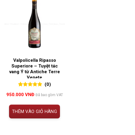
Valpolicella Ripasso
Superiore – Tuyệt tác
vang Ý từ Antiche Terre
Venete
(0)
0
0
trên 5
950.000
VNĐ
Đã bao gồm VAT
đánh giá
THÊM VÀO GIỎ HÀNG