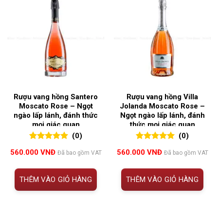
Rượu vang hồng Santero
Rượu vang hồng Villa
Moscato Rose – Ngọt
Jolanda Moscato Rose –
ngào lấp lánh, đánh thức
Ngọt ngào lấp lánh, đánh
mọi giác quan
thức mọi giác quan
(0)
(0)
0
0
trên 5
0
0
trên 5
560.000
VNĐ
560.000
VNĐ
Đã bao gồm VAT
Đã bao gồm VAT
đánh giá
đánh giá
THÊM VÀO GIỎ HÀNG
THÊM VÀO GIỎ HÀNG