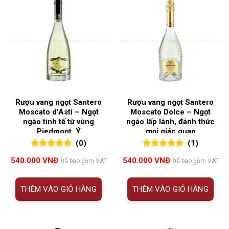
Rượu vang ngọt Santero
Rượu vang ngọt Santero
Moscato d’Asti – Ngọt
Moscato Dolce – Ngọt
ngào tinh tế từ vùng
ngào lấp lánh, đánh thức
Piedmont, Ý
mọi giác quan
(0)
(1)
0
0
trên 5
5.00
1
trên 5
540.000
VNĐ
540.000
VNĐ
Đã bao gồm VAT
Đã bao gồm VAT
đánh giá
đánh giá
THÊM VÀO GIỎ HÀNG
THÊM VÀO GIỎ HÀNG