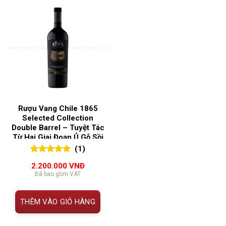
Rượu Vang Chile 1865
Selected Collection
Double Barrel – Tuyệt Tác
Từ Hai Giai Đoạn Ủ Gỗ Sồi
(1)
5.00
1
trên 5
2.200.000
VNĐ
đánh giá
Đã bao gồm VAT
THÊM VÀO GIỎ HÀNG