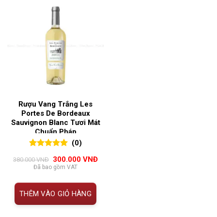
Rượu Vang Trắng Les
Portes De Bordeaux
Sauvignon Blanc Tươi Mát
Chuẩn Pháp
(0)
0
0
trên 5
Giá
Giá
300.000
VNĐ
380.000
VNĐ
đánh giá
gốc
hiện
Đã bao gồm VAT
là:
tại
380.000 VNĐ.
là:
300.000 VNĐ.
THÊM VÀO GIỎ HÀNG