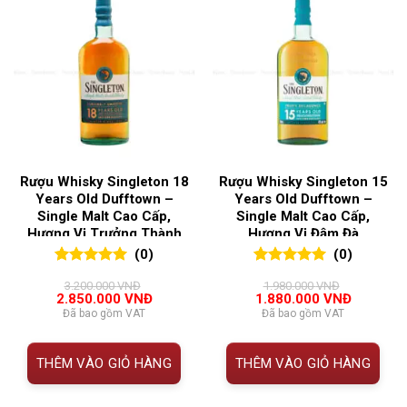
Rượu Whisky Singleton 18
Rượu Whisky Singleton 15
Years Old Dufftown –
Years Old Dufftown –
Single Malt Cao Cấp,
Single Malt Cao Cấp,
Hương Vị Trưởng Thành
Hương Vị Đậm Đà
(0)
(0)
0
0
trên 5
0
0
trên 5
3.200.000
VNĐ
1.980.000
VNĐ
đánh giá
đánh giá
Giá
Giá
Giá
Giá
2.850.000
VNĐ
1.880.000
VNĐ
gốc
hiện
gốc
hiện
Đã bao gồm VAT
Đã bao gồm VAT
là:
tại
là:
tại
3.200.000 VNĐ.
là:
1.980.000 VNĐ.
là:
2.850.000 VNĐ.
1.880.00
THÊM VÀO GIỎ HÀNG
THÊM VÀO GIỎ HÀNG