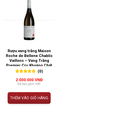
Rượu vang trắng Maison
Roche de Bellene Chablis
Vaillons – Vang Trắng
Premier Cru Khoáng Chất
(0)
0
0
trên 5
2.000.000
VNĐ
đánh giá
Đã bao gồm VAT
THÊM VÀO GIỎ HÀNG