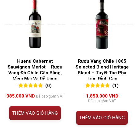
Huenu Cabernet
Rượu Vang Chile 1865
Sauvignon Merlot – Rượu
Selected Blend Heritage
Vang Đỏ Chile Cân Bằng,
Blend – Tuyệt Tác Pha
Mềm Mại Và Dễ Uống
Trộn Đỉnh Cao
(0)
(1)
0
0
trên 5
5.00
1
trên 5
385.000
VNĐ
1.850.000
VNĐ
Đã bao gồm VAT
đánh giá
đánh giá
Đã bao gồm VAT
THÊM VÀO GIỎ HÀNG
THÊM VÀO GIỎ HÀNG