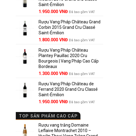
Saint-Émilion
1.900.000 VNĐ.
Giá
Giá
1.950.000
VNĐ
Đã bao gồm VAT
gốc
hiện
Rượu Vang Pháp Château Grand
là:
tại
Corbin 2015 Grand Cru Classé
2.950.000 VNĐ.
là:
Saint-Émilion
1.950.000 VNĐ.
Giá
Giá
1.800.000
VNĐ
Đã bao gồm VAT
gốc
hiện
Rượu Vang Pháp Château
là:
tại
Plantey Pauillac 2020 Cru
2.500.000 VNĐ.
là:
Bourgeois | Vang Pháp Cao Cấp
1.800.000 VNĐ.
Bordeaux
Giá
Giá
1.300.000
VNĐ
Đã bao gồm VAT
gốc
hiện
Rượu Vang Pháp Château de
là:
tại
Ferrand 2020 Grand Cru Classé
1.850.000 VNĐ.
là:
Saint-Émilion
1.300.000 VNĐ.
Giá
Giá
1.950.000
VNĐ
Đã bao gồm VAT
gốc
hiện
là:
tại
TOP SẢN PHẨM CAO CẤP
2.800.000 VNĐ.
là:
1.950.000 VNĐ.
Rượu vang trắng Domaine
Leflaive Montrachet 2010 –
Huyền Thoại Vang Trắng Grand