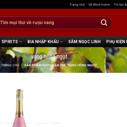
Trang chủ
Về Wine home
Tin tức 
:
SPIRITS
BIA NHẬP KHẨU
SÂM NGỌC LINH
PHỤ KIỆN
vang hồng ngọt
TRANG CHỦ
/
SẢN PHẨM ĐƯỢC GẮN THẺ “VANG HỒNG NGỌT”