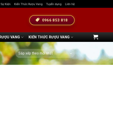
& Sự Kiện
Kiến Thức Rượu Vang
Tuyển dụng
Liên hệ
0966 853 818
 RƯỢU VANG
KIẾN THỨC RƯỢU VANG