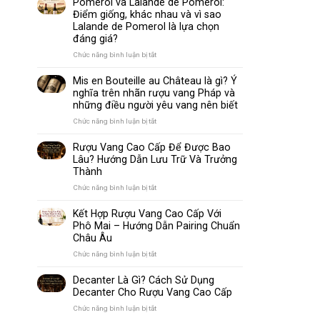
Pomerol và Lalande de Pomerol:
biến
Sparkling
Điểm giống, khác nhau và vì sao
nhất
Wine
Lalande de Pomerol là lựa chọn
thế
Khác
đáng giá?
giới
Nhau
Như
ở
Chức năng bình luận bị tắt
Thế
Pomerol
Nào?
và
Mis en Bouteille au Château là gì? Ý
10
Lalande
nghĩa trên nhãn rượu vang Pháp và
Điểm
de
những điều người yêu vang nên biết
So
Pomerol:
Sánh
Điểm
ở
Chức năng bình luận bị tắt
Dễ
giống,
Mis
Hiểu
khác
en
Rượu Vang Cao Cấp Để Được Bao
Cho
nhau
Bouteille
Lâu? Hướng Dẫn Lưu Trữ Và Trưởng
Người
và
au
Mới
Thành
vì
Château
sao
là
ở
Chức năng bình luận bị tắt
Lalande
gì?
Rượu
de
Ý
Vang
Kết Hợp Rượu Vang Cao Cấp Với
Pomerol
nghĩa
Cao
Phô Mai – Hướng Dẫn Pairing Chuẩn
là
trên
Cấp
Châu Âu
lựa
nhãn
Để
chọn
rượu
Được
ở
Chức năng bình luận bị tắt
đáng
vang
Bao
Kết
giá?
Pháp
Lâu?
Hợp
Decanter Là Gì? Cách Sử Dụng
và
Hướng
Rượu
Decanter Cho Rượu Vang Cao Cấp
những
Dẫn
Vang
điều
Lưu
Cao
ở
Chức năng bình luận bị tắt
người
Trữ
Cấp
Decanter