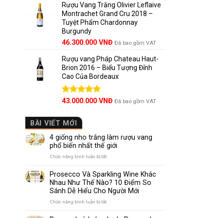
5 sao
Rượu Vang Trắng Olivier Leflaive
Montrachet Grand Cru 2018 –
Tuyệt Phẩm Chardonnay
Burgundy
46.300.000
VNĐ
Đã bao gồm VAT
Rượu vang Pháp Chateau Haut-
Brion 2016 – Biểu Tượng Đỉnh
Cao Của Bordeaux
Được xếp
43.000.000
VNĐ
Đã bao gồm VAT
hạng
5.00
5 sao
BÀI VIẾT MỚI
4 giống nho trắng làm rượu vang
phổ biến nhất thế giới
ở
Chức năng bình luận bị tắt
4
giống
Prosecco Và Sparkling Wine Khác
nho
Nhau Như Thế Nào? 10 Điểm So
trắng
Sánh Dễ Hiểu Cho Người Mới
làm
rượu
ở
Chức năng bình luận bị tắt
vang
Prosecco
phổ
Và