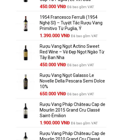
Giá
Giá
450.000
VNĐ
Đã bao gồm VAT
gốc
hiện
1954 Francesco Ferrulli (1954
là:
tại
Nghệ Sĩ) – Tuyệt Tác Rượu Vang
495.000 VNĐ.
là:
Primitivo Từ Puglia, Ý
450.000 VNĐ.
Giá
Giá
1.390.000
VNĐ
Đã bao gồm VAT
gốc
hiện
Rượu Vang Ngọt Actino Sweet
là:
tại
Red Wine – Vẻ Đẹp Ngọt Ngào Từ
1.529.000 VNĐ.
là:
Tây Ban Nha
1.390.000 VNĐ.
450.000
VNĐ
Đã bao gồm VAT
Rượu Vang Ngọt Galasso Le
Novelle Della Pescara Semi Dolce
10%
650.000
VNĐ
Đã bao gồm VAT
Rượu Vang Pháp Château Cap de
Mourlin 2015 Grand Cru Classé
Saint-Émilion
Giá
Giá
1.900.000
VNĐ
Đã bao gồm VAT
gốc
hiện
Rượu Vang Pháp Château Cap de
là:
tại
Mourlin 2010 Grand Cru Classé
2.800.000 VNĐ.
là: