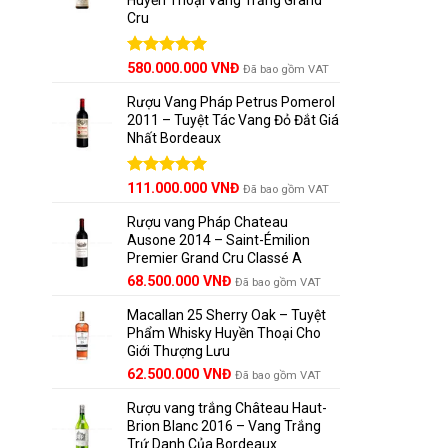
Cru
Được xếp
580.000.000
VNĐ
Đã bao gồm VAT
hạng
5.00
5 sao
Rượu Vang Pháp Petrus Pomerol
2011 – Tuyệt Tác Vang Đỏ Đắt Giá
Nhất Bordeaux
Giá
Được xếp
Giá
111.000.000
VNĐ
Đã bao gồm VAT
hạng
5.00
gốc
hiện
5 sao
Rượu vang Pháp Chateau
là:
tại
Ausone 2014 – Saint-Émilion
125.000.000 VNĐ.
là:
Premier Grand Cru Classé A
111.000.000 VNĐ.
68.500.000
VNĐ
Đã bao gồm VAT
Macallan 25 Sherry Oak – Tuyệt
Phẩm Whisky Huyền Thoại Cho
Giới Thượng Lưu
Giá
Giá
62.500.000
VNĐ
Đã bao gồm VAT
gốc
hiện
Rượu vang trắng Château Haut-
là:
tại
Brion Blanc 2016 – Vang Trắng
65.000.000 VNĐ.
là:
Trứ Danh Của Bordeaux
62.500.000 VNĐ.