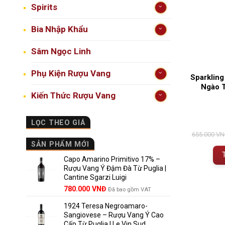
Spirits
Bia Nhập Khẩu
Sâm Ngọc Linh
Phụ Kiện Rượu Vang
Sparkling
Ngào T
Kiến Thức Rượu Vang
LỌC THEO GIÁ
655.000
VN
SẢN PHẨM MỚI
Capo Amarino Primitivo 17% –
Rượu Vang Ý Đậm Đà Từ Puglia |
Cantine Sgarzi Luigi
Giá
Giá
780.000
VNĐ
Đã bao gồm VAT
gốc
hiện
1924 Teresa Negroamaro-
là:
tại
Sangiovese – Rượu Vang Ý Cao
858.000 VNĐ.
là:
Cấp Từ Puglia | Le Vin Sud
780.000 VNĐ.