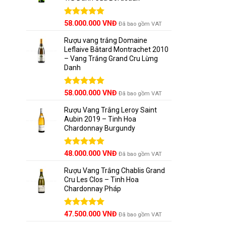
Được xếp
58.000.000
VNĐ
Đã bao gồm VAT
hạng
5.00
5 sao
Rượu vang trắng Domaine
Leflaive Bâtard Montrachet 2010
– Vang Trắng Grand Cru Lừng
Danh
Được xếp
58.000.000
VNĐ
Đã bao gồm VAT
hạng
5.00
5 sao
Rượu Vang Trắng Leroy Saint
Aubin 2019 – Tinh Hoa
Chardonnay Burgundy
Được xếp
48.000.000
VNĐ
Đã bao gồm VAT
hạng
5.00
5 sao
Rượu Vang Trắng Chablis Grand
Cru Les Clos – Tinh Hoa
Chardonnay Pháp
Được xếp
47.500.000
VNĐ
Đã bao gồm VAT
hạng
5.00