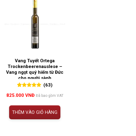
Vang Tuyết Ortega
Trockenbeerenauslese –
Vang ngọt quý hiếm từ Đức
cho người sành
(63)
5.00
63
trên 5
825.000
VNĐ
Đã bao gồm VAT
đánh giá
THÊM VÀO GIỎ HÀNG