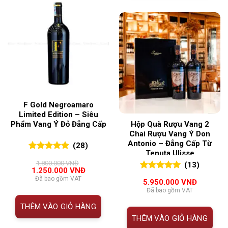
F Gold Negroamaro
Limited Edition – Siêu
Phẩm Vang Ý Đỏ Đẳng Cấp
Hộp Quà Rượu Vang 2
Chai Rượu Vang Ý Don
Antonio – Đẳng Cấp Từ
(28)
Tenuta Ulisse
5.00
28
trên 5
1.800.000
VNĐ
(13)
đánh giá
Giá
Giá
1.250.000
VNĐ
5.00
13
trên 5
gốc
hiện
Đã bao gồm VAT
5.950.000
VNĐ
là:
tại
đánh giá
Đã bao gồm VAT
1.800.000 VNĐ.
là:
1.250.000 VNĐ.
THÊM VÀO GIỎ HÀNG
THÊM VÀO GIỎ HÀNG