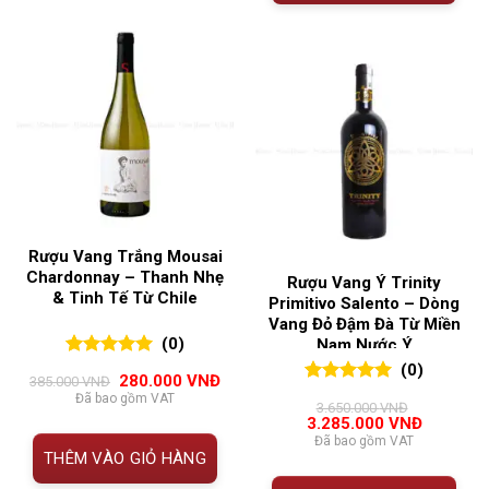
Rượu Vang Trắng Mousai
Chardonnay – Thanh Nhẹ
Rượu Vang Ý Trinity
& Tinh Tế Từ Chile
Primitivo Salento – Dòng
Vang Đỏ Đậm Đà Từ Miền
(0)
Nam Nước Ý
0
0
trên 5
(0)
Giá
Giá
280.000
VNĐ
385.000
VNĐ
đánh giá
gốc
hiện
0
0
trên 5
Đã bao gồm VAT
3.650.000
VNĐ
là:
tại
đánh giá
Giá
Giá
3.285.000
VNĐ
385.000 VNĐ.
là:
gốc
hiện
Đã bao gồm VAT
280.000 VNĐ.
là:
tại
THÊM VÀO GIỎ HÀNG
3.650.000 VNĐ.
là:
3.285.00