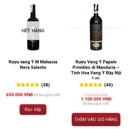
HẾT HÀNG
Rượu vang Ý M Malvasia
Rượu Vang Ý Papale
Nera Salento
Primitivo di Manduria –
Tinh Hoa Vang Ý Đầy Nội
Lực
(38)
(40)
5.00
38
trên 5
5.00
40
trên 5
650.000
VNĐ
1.500.000
VNĐ
Đã bao gồm VAT
đánh giá
đánh giá
Giá
Giá
1.100.000
VNĐ
gốc
hiện
Đã bao gồm VAT
là:
tại
Đọc tiếp
1.500.000 VNĐ.
là:
1.100.00
THÊM VÀO GIỎ HÀNG