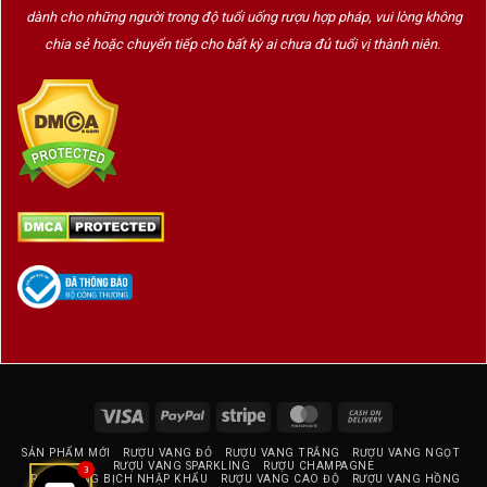
dành cho những người trong độ tuổi uống rượu hợp pháp, vui lòng không
chia sẻ hoặc chuyển tiếp cho bất kỳ ai chưa đủ tuổi vị thành niên.
Visa
PayPal
Stripe
MasterCard
Cash
On
SẢN PHẨM MỚI
RƯỢU VANG ĐỎ
RƯỢU VANG TRẮNG
RƯỢU VANG NGỌT
Delivery
RƯỢU VANG SPARKLING
RƯỢU CHAMPAGNE
3
RƯỢU VANG BỊCH NHẬP KHẨU
RƯỢU VANG CAO ĐỘ
RƯỢU VANG HỒNG