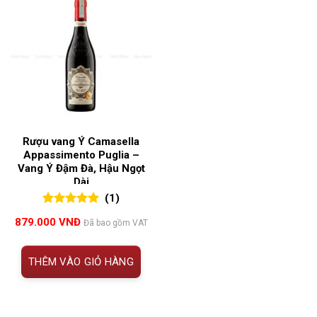
Rượu vang Ý Camasella
Appassimento Puglia –
Vang Ý Đậm Đà, Hậu Ngọt
Dài
(1)
5.00
1
trên 5
879.000
VNĐ
Đã bao gồm VAT
đánh giá
THÊM VÀO GIỎ HÀNG