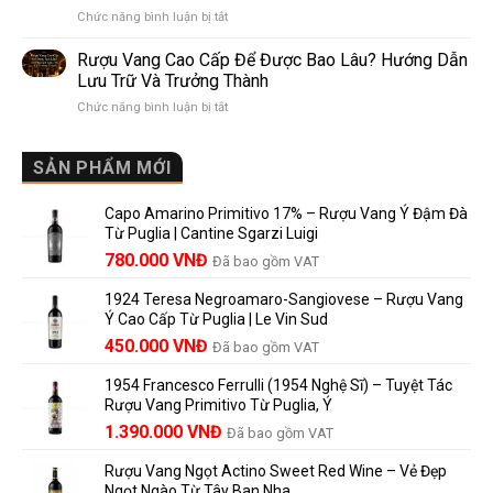
ở
Chức năng bình luận bị tắt
Điểm
So
Mis
giống,
Sánh
en
khác
Dễ
Rượu Vang Cao Cấp Để Được Bao Lâu? Hướng Dẫn
Bouteille
nhau
Hiểu
Lưu Trữ Và Trưởng Thành
au
và
Cho
ở
Chức năng bình luận bị tắt
Château
vì
Người
Rượu
là
sao
Mới
Vang
gì?
Lalande
Cao
SẢN PHẨM MỚI
Ý
de
Cấp
nghĩa
Pomerol
Để
trên
là
Capo Amarino Primitivo 17% – Rượu Vang Ý Đậm Đà
Được
nhãn
lựa
Từ Puglia | Cantine Sgarzi Luigi
Bao
rượu
chọn
Giá
Giá
Lâu?
780.000
VNĐ
vang
Đã bao gồm VAT
đáng
Hướng
Pháp
gốc
hiện
giá?
Dẫn
và
1924 Teresa Negroamaro-Sangiovese – Rượu Vang
là:
tại
Lưu
những
Ý Cao Cấp Từ Puglia | Le Vin Sud
858.000 VNĐ.
là:
Trữ
điều
Giá
Giá
450.000
VNĐ
Đã bao gồm VAT
780.000 VNĐ.
Và
người
gốc
hiện
Trưởng
yêu
1954 Francesco Ferrulli (1954 Nghệ Sĩ) – Tuyệt Tác
Thành
là:
tại
vang
Rượu Vang Primitivo Từ Puglia, Ý
nên
495.000 VNĐ.
là:
Giá
Giá
biết
1.390.000
VNĐ
Đã bao gồm VAT
450.000 VNĐ.
gốc
hiện
Rượu Vang Ngọt Actino Sweet Red Wine – Vẻ Đẹp
là:
tại
Ngọt Ngào Từ Tây Ban Nha