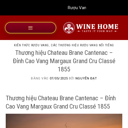
Bỏ
Rượu Vang Wine Home
qua
nội
dung
KIẾN THỨC RƯỢU VANG
,
CÁC THƯƠNG HIỆU RƯỢU VANG NỔI TIẾNG
Thương hiệu Chateau Brane Cantenac –
Đỉnh Cao Vang Margaux Grand Cru Classé
1855
ĐĂNG VÀO
07/05/2025
BỞI
NGUYỄN ĐẠT
Thương hiệu Chateau Brane Cantenac – Đỉnh
Cao Vang Margaux Grand Cru Classé 1855