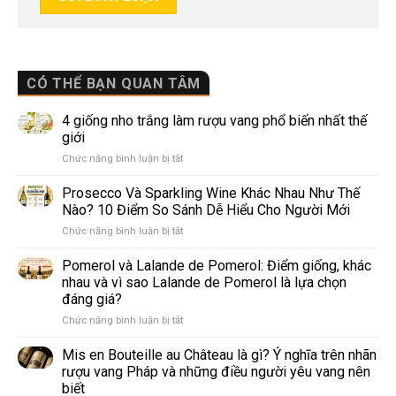
CÓ THỂ BẠN QUAN TÂM
4 giống nho trắng làm rượu vang phổ biến nhất thế
giới
ở
Chức năng bình luận bị tắt
4
giống
Prosecco Và Sparkling Wine Khác Nhau Như Thế
nho
Nào? 10 Điểm So Sánh Dễ Hiểu Cho Người Mới
trắng
ở
Chức năng bình luận bị tắt
làm
Prosecco
rượu
Và
Pomerol và Lalande de Pomerol: Điểm giống, khác
vang
Sparkling
phổ
nhau và vì sao Lalande de Pomerol là lựa chọn
Wine
biến
đáng giá?
Khác
nhất
ở
Chức năng bình luận bị tắt
Nhau
thế
Pomerol
Như
giới
và
Thế
Mis en Bouteille au Château là gì? Ý nghĩa trên nhãn
Lalande
Nào?
rượu vang Pháp và những điều người yêu vang nên
de
10
biết
Pomerol:
Điểm