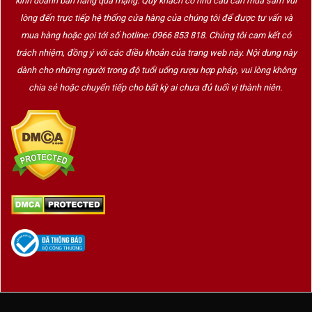
kinh doanh bán hàng qua mạng. Quý khách có nhu cầu cần mua sắm vui
lòng đến trực tiếp hệ thống cửa hàng của chúng tôi để được tư vấn và
mua hàng hoặc gọi tới số hotline: 0966 853 818. Chúng tôi cam kết có
trách nhiệm, đồng ý với các điều khoản của trang web này. Nội dung này
dành cho những người trong độ tuổi uống rượu hợp pháp, vui lòng không
chia sẻ hoặc chuyển tiếp cho bất kỳ ai chưa đủ tuổi vị thành niên.