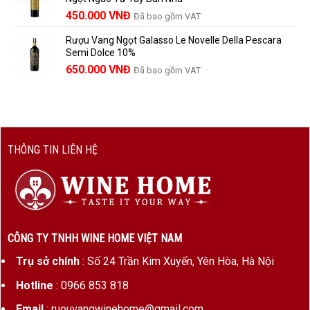
1.529.000 VNĐ.
là:
450.000
VNĐ
Đã bao gồm VAT
1.390.000 VNĐ.
Rượu Vang Ngọt Galasso Le Novelle Della Pescara
Semi Dolce 10%
650.000
VNĐ
Đã bao gồm VAT
THÔNG TIN LIÊN HỆ
CÔNG TY TNHH WINE HOME VIỆT NAM
Trụ sở chính
: Số 24 Trần Kim Xuyến, Yên Hòa, Hà Nội
Hotline
: 0966 853 818
Email
: ruouvangwinehome@gmail.com