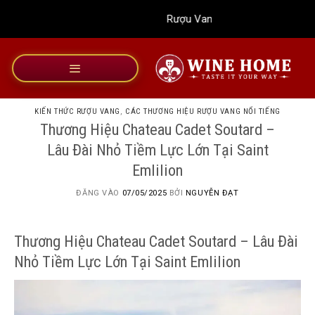
Bỏ
Rượu Vang Wine Home
qua
nội
dung
KIẾN THỨC RƯỢU VANG
,
CÁC THƯƠNG HIỆU RƯỢU VANG NỔI TIẾNG
Thương Hiệu Chateau Cadet Soutard –
Lâu Đài Nhỏ Tiềm Lực Lớn Tại Saint
Emlilion
ĐĂNG VÀO
07/05/2025
BỞI
NGUYỄN ĐẠT
Thương Hiệu Chateau Cadet Soutard – Lâu Đài
Nhỏ Tiềm Lực Lớn Tại Saint Emlilion