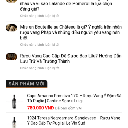
Sparkling
phổ
nhau và vì sao Lalande de Pomerol là lựa chọn
Wine
biến
đáng giá?
Khác
nhất
ở
Chức năng bình luận bị tắt
Nhau
thế
Pomerol
Như
giới
và
Thế
Mis en Bouteille au Château là gì? Ý nghĩa trên nhãn
Lalande
Nào?
rượu vang Pháp và những điều người yêu vang nên
de
10
biết
Pomerol:
Điểm
ở
Chức năng bình luận bị tắt
Điểm
So
Mis
giống,
Sánh
en
khác
Dễ
Rượu Vang Cao Cấp Để Được Bao Lâu? Hướng Dẫn
Bouteille
nhau
Hiểu
Lưu Trữ Và Trưởng Thành
au
và
Cho
ở
Chức năng bình luận bị tắt
Château
vì
Người
Rượu
là
sao
Mới
Vang
gì?
Lalande
Cao
SẢN PHẨM MỚI
Ý
de
Cấp
nghĩa
Pomerol
Để
trên
là
Capo Amarino Primitivo 17% – Rượu Vang Ý Đậm Đà
Được
nhãn
lựa
Từ Puglia | Cantine Sgarzi Luigi
Bao
rượu
chọn
Giá
Giá
Lâu?
780.000
VNĐ
vang
Đã bao gồm VAT
đáng
Hướng
Pháp
gốc
hiện
giá?
Dẫn
và
1924 Teresa Negroamaro-Sangiovese – Rượu Vang
là:
tại
Lưu
những
Ý Cao Cấp Từ Puglia | Le Vin Sud
858.000 VNĐ.
là:
Trữ
điều