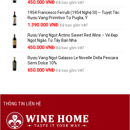
Giá
Giá
450.000
VNĐ
Đã bao gồm VAT
780.000 VNĐ.
Và
người
gốc
hiện
Trưởng
yêu
1954 Francesco Ferrulli (1954 Nghệ Sĩ) – Tuyệt Tác
Thành
là:
tại
vang
Rượu Vang Primitivo Từ Puglia, Ý
nên
495.000 VNĐ.
là:
Giá
Giá
biết
1.390.000
VNĐ
Đã bao gồm VAT
450.000 VNĐ.
gốc
hiện
Rượu Vang Ngọt Actino Sweet Red Wine – Vẻ Đẹp
là:
tại
Ngọt Ngào Từ Tây Ban Nha
1.529.000 VNĐ.
là:
450.000
VNĐ
Đã bao gồm VAT
1.390.000 VNĐ.
Rượu Vang Ngọt Galasso Le Novelle Della Pescara
Semi Dolce 10%
650.000
VNĐ
Đã bao gồm VAT
THÔNG TIN LIÊN HỆ