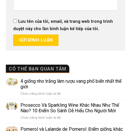
Lưu tên của tôi, email, và trang web trong trình
duyệt này cho lần bình luận kế tiếp của tôi.
CÓ THỂ BẠN QUAN TÂM
4 giống nho trắng làm rượu vang phổ biến nhất thế
giới
ở
Chức năng bình luận bị tắt
4
giống
Prosecco Và Sparkling Wine Khác Nhau Như Thế
nho
Nào? 10 Điểm So Sánh Dễ Hiểu Cho Người Mới
trắng
ở
Chức năng bình luận bị tắt
làm
Prosecco
rượu
Và
Pomerol và Lalande de Pomerol: Điểm giống, khác
vang