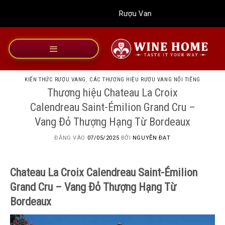
Bỏ
Rượu Vang Wine Home
qua
nội
dung
KIẾN THỨC RƯỢU VANG
,
CÁC THƯƠNG HIỆU RƯỢU VANG NỔI TIẾNG
Thương hiệu Chateau La Croix
Calendreau Saint-Émilion Grand Cru –
Vang Đỏ Thượng Hạng Từ Bordeaux
ĐĂNG VÀO
07/05/2025
BỞI
NGUYỄN ĐẠT
Chateau La Croix Calendreau Saint-Émilion
Grand Cru – Vang Đỏ Thượng Hạng Từ
Bordeaux