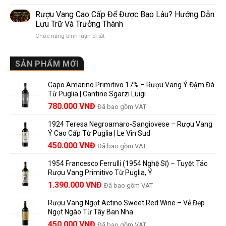
Mis
giống,
Sánh
en
khác
Dễ
Rượu Vang Cao Cấp Để Được Bao Lâu? Hướng Dẫn
Bouteille
nhau
Hiểu
Lưu Trữ Và Trưởng Thành
au
và
Cho
ở
Chức năng bình luận bị tắt
Château
vì
Người
Rượu
là
sao
Mới
Vang
gì?
Lalande
Cao
SẢN PHẨM MỚI
Ý
de
Cấp
nghĩa
Pomerol
Để
trên
là
Capo Amarino Primitivo 17% – Rượu Vang Ý Đậm Đà
Được
nhãn
lựa
Từ Puglia | Cantine Sgarzi Luigi
Bao
rượu
chọn
Giá
Giá
Lâu?
780.000
VNĐ
vang
Đã bao gồm VAT
đáng
Hướng
Pháp
gốc
hiện
giá?
Dẫn
và
1924 Teresa Negroamaro-Sangiovese – Rượu Vang
là:
tại
Lưu
những
Ý Cao Cấp Từ Puglia | Le Vin Sud
858.000 VNĐ.
là:
Trữ
điều
Giá
Giá
450.000
VNĐ
Đã bao gồm VAT
780.000 VNĐ.
Và
người
gốc
hiện
Trưởng
yêu
1954 Francesco Ferrulli (1954 Nghệ Sĩ) – Tuyệt Tác
Thành
là:
tại
vang
Rượu Vang Primitivo Từ Puglia, Ý
nên
495.000 VNĐ.
là:
Giá
Giá
biết
1.390.000
VNĐ
Đã bao gồm VAT
450.000 VNĐ.
gốc
hiện
Rượu Vang Ngọt Actino Sweet Red Wine – Vẻ Đẹp
là:
tại
Ngọt Ngào Từ Tây Ban Nha
1.529.000 VNĐ.
là:
450.000
VNĐ
Đã bao gồm VAT