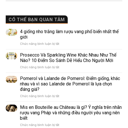
CÓ THỂ BẠN QUAN TÂM
4 giống nho trắng làm rượu vang phổ biến nhất thế
giới
ở
Chức năng bình luận bị tắt
4
giống
Prosecco Và Sparkling Wine Khác Nhau Như Thế
nho
Nào? 10 Điểm So Sánh Dễ Hiểu Cho Người Mới
trắng
ở
Chức năng bình luận bị tắt
làm
Prosecco
rượu
Và
Pomerol và Lalande de Pomerol: Điểm giống, khác
vang
Sparkling
phổ
nhau và vì sao Lalande de Pomerol là lựa chọn
Wine
biến
đáng giá?
Khác
nhất
ở
Chức năng bình luận bị tắt
Nhau
thế
Pomerol
Như
giới
và
Thế
Mis en Bouteille au Château là gì? Ý nghĩa trên nhãn
Lalande
Nào?
rượu vang Pháp và những điều người yêu vang nên
de
10
biết
Pomerol:
Điểm
ở
Chức năng bình luận bị tắt
Điểm
So