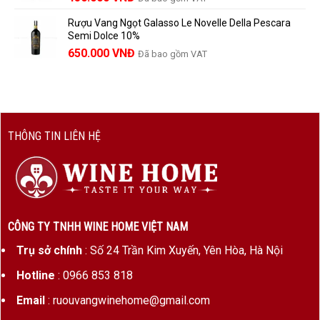
1.390.000 VNĐ.
Rượu Vang Ngọt Galasso Le Novelle Della Pescara
Semi Dolce 10%
650.000
VNĐ
Đã bao gồm VAT
THÔNG TIN LIÊN HỆ
CÔNG TY TNHH WINE HOME VIỆT NAM
Trụ sở chính
: Số 24 Trần Kim Xuyến, Yên Hòa, Hà Nội
Hotline
: 0966 853 818
Email
: ruouvangwinehome@gmail.com