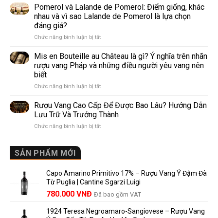
Và
Pomerol và Lalande de Pomerol: Điểm giống, khác
vang
Sparkling
phổ
nhau và vì sao Lalande de Pomerol là lựa chọn
Wine
biến
đáng giá?
Khác
nhất
ở
Chức năng bình luận bị tắt
Nhau
thế
Pomerol
Như
giới
và
Thế
Mis en Bouteille au Château là gì? Ý nghĩa trên nhãn
Lalande
Nào?
rượu vang Pháp và những điều người yêu vang nên
de
10
biết
Pomerol:
Điểm
ở
Chức năng bình luận bị tắt
Điểm
So
Mis
giống,
Sánh
en
khác
Dễ
Rượu Vang Cao Cấp Để Được Bao Lâu? Hướng Dẫn
Bouteille
nhau
Hiểu
Lưu Trữ Và Trưởng Thành
au
và
Cho
ở
Chức năng bình luận bị tắt
Château
vì
Người
Rượu
là
sao
Mới
Vang
gì?
Lalande
Cao
SẢN PHẨM MỚI
Ý
de
Cấp
nghĩa
Pomerol
Để
trên
là
Capo Amarino Primitivo 17% – Rượu Vang Ý Đậm Đà
Được
nhãn
lựa
Từ Puglia | Cantine Sgarzi Luigi
Bao
rượu
chọn
Giá
Giá
Lâu?
780.000
VNĐ
vang
Đã bao gồm VAT
đáng
Hướng
Pháp
gốc
hiện
giá?
Dẫn
và
1924 Teresa Negroamaro-Sangiovese – Rượu Vang
là:
tại
Lưu