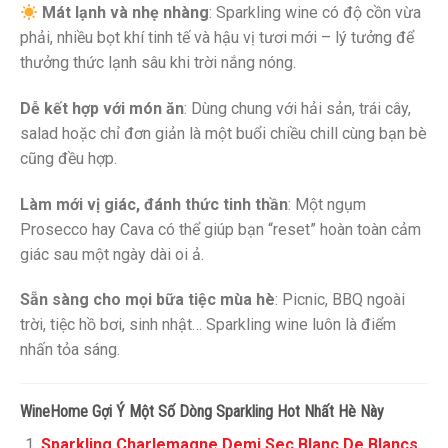
Mát lạnh và nhẹ nhàng
: Sparkling wine có độ cồn vừa
phải, nhiều bọt khí tinh tế và hậu vị tươi mới – lý tưởng để
thưởng thức lạnh sâu khi trời nắng nóng.
Dễ kết hợp với món ăn
: Dùng chung với hải sản, trái cây,
salad hoặc chỉ đơn giản là một buổi chiều chill cùng bạn bè
cũng đều hợp.
Làm mới vị giác, đánh thức tinh thần
: Một ngụm
Prosecco hay Cava có thể giúp bạn “reset” hoàn toàn cảm
giác sau một ngày dài oi ả.
Sẵn sàng cho mọi bữa tiệc mùa hè
: Picnic, BBQ ngoài
trời, tiệc hồ bơi, sinh nhật… Sparkling wine luôn là điểm
nhấn tỏa sáng.
WineHome Gợi Ý Một Số Dòng Sparkling Hot Nhất Hè Này
Sparkling Charlemagne Demi Sec Blanc De Blancs