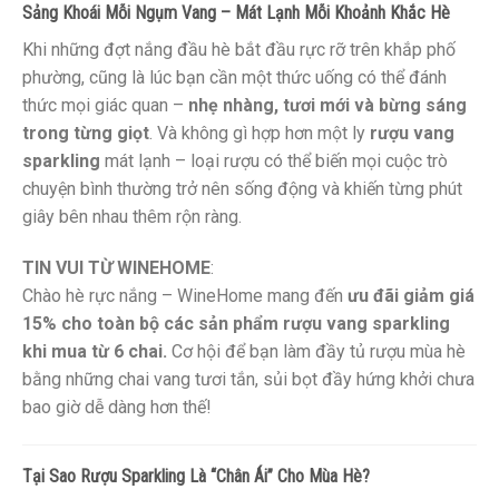
Sảng Khoái Mỗi Ngụm Vang – Mát Lạnh Mỗi Khoảnh Khắc Hè
Khi những đợt nắng đầu hè bắt đầu rực rỡ trên khắp phố
phường, cũng là lúc bạn cần một thức uống có thể đánh
thức mọi giác quan –
nhẹ nhàng, tươi mới và bừng sáng
trong từng giọt
. Và không gì hợp hơn một ly
rượu vang
sparkling
mát lạnh – loại rượu có thể biến mọi cuộc trò
chuyện bình thường trở nên sống động và khiến từng phút
giây bên nhau thêm rộn ràng.
TIN VUI TỪ WINEHOME
:
Chào hè rực nắng – WineHome mang đến
ưu đãi giảm giá
15% cho toàn bộ các sản phẩm rượu vang sparkling
khi mua từ 6 chai.
Cơ hội để bạn làm đầy tủ rượu mùa hè
bằng những chai vang tươi tắn, sủi bọt đầy hứng khởi chưa
bao giờ dễ dàng hơn thế!
Tại Sao Rượu Sparkling Là “Chân Ái” Cho Mùa Hè?