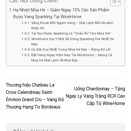
Các Nội Dung Chính
Hạ Nhiệt Mùa Hè – Giảm Ngay 15% Các Sản Phẩm
Rượu Vang Sparkling Tại WineHome
Sảng Khoái Mỗi Ngụm Vang – Mát Lạnh Mỗi Khoảnh
Khắc Hè
Tại Sao Rượu Sparkling Là “Chân Ái” Cho Mùa Hè?
WineHome Gợi Ý Một Số Dòng Sparkling Hot Nhất Hè
Này
Ưu Đãi Duy Nhất Trong Mùa Hè Này – Đừng Bỏ Lỡ!
Đặt Hàng Ngay Hôm Nay Tại WineHome – Mang Cả
Mùa Hè Mát Lạnh Về Nhà Bạn
Thương hiệu Chateau La
Uống Chardonnay – Tặng
Croix Calendreau Saint-
Ngay Ly Vang Trắng RCR Cao
Émilion Grand Cru – Vang Đỏ
Cấp Từ WineHome
Thượng Hạng Từ Bordeaux