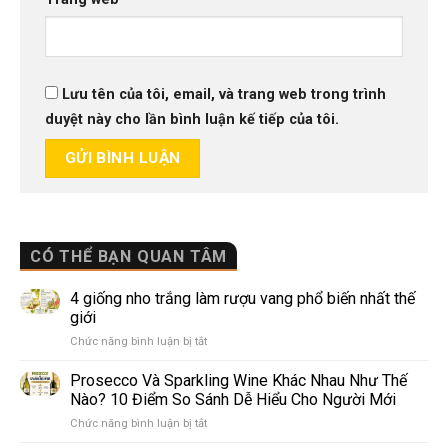
Lưu tên của tôi, email, và trang web trong trình
duyệt này cho lần bình luận kế tiếp của tôi.
CÓ THỂ BẠN QUAN TÂM
4 giống nho trắng làm rượu vang phổ biến nhất thế
giới
ở
Chức năng bình luận bị tắt
4
giống
Prosecco Và Sparkling Wine Khác Nhau Như Thế
nho
Nào? 10 Điểm So Sánh Dễ Hiểu Cho Người Mới
trắng
ở
Chức năng bình luận bị tắt
làm
Prosecco
rượu