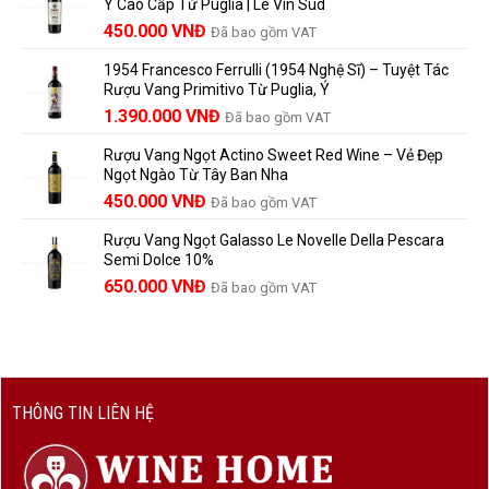
những
Ý Cao Cấp Từ Puglia | Le Vin Sud
858.000 VNĐ.
là:
Trữ
điều
Giá
Giá
450.000
VNĐ
Đã bao gồm VAT
780.000 VNĐ.
Và
người
gốc
hiện
Trưởng
yêu
1954 Francesco Ferrulli (1954 Nghệ Sĩ) – Tuyệt Tác
Thành
là:
tại
vang
Rượu Vang Primitivo Từ Puglia, Ý
nên
495.000 VNĐ.
là:
Giá
Giá
biết
1.390.000
VNĐ
Đã bao gồm VAT
450.000 VNĐ.
gốc
hiện
Rượu Vang Ngọt Actino Sweet Red Wine – Vẻ Đẹp
là:
tại
Ngọt Ngào Từ Tây Ban Nha
1.529.000 VNĐ.
là:
450.000
VNĐ
Đã bao gồm VAT
1.390.000 VNĐ.
Rượu Vang Ngọt Galasso Le Novelle Della Pescara
Semi Dolce 10%
650.000
VNĐ
Đã bao gồm VAT
THÔNG TIN LIÊN HỆ