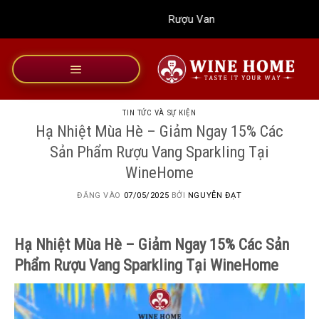
Bỏ
Rượu Vang Wine Home
qua
nội
dung
TIN TỨC VÀ SỰ KIỆN
Hạ Nhiệt Mùa Hè – Giảm Ngay 15% Các
Sản Phẩm Rượu Vang Sparkling Tại
WineHome
ĐĂNG VÀO
07/05/2025
BỞI
NGUYỄN ĐẠT
Hạ Nhiệt Mùa Hè – Giảm Ngay 15% Các Sản
Phẩm Rượu Vang Sparkling Tại WineHome