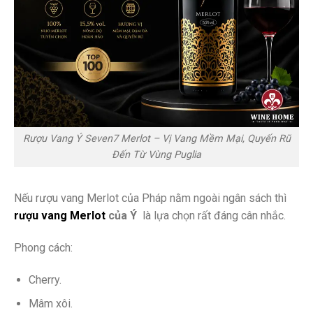
Rượu Vang Ý Seven7 Merlot – Vị Vang Mềm Mại, Quyến Rũ
Đến Từ Vùng Puglia
Nếu rượu vang Merlot của Pháp nằm ngoài ngân sách thì
rượu vang Merlot
của Ý
là lựa chọn rất đáng cân nhắc.
Phong cách:
Cherry.
Mâm xôi.