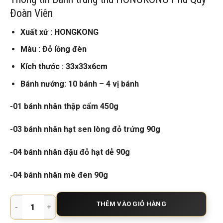
Đoàn Viên
Xuất xứ : HONGKONG
Màu : Đỏ lồng đèn
Kích thước : 33x33x6cm
Bánh nướng: 10 bánh – 4 vị bánh
-01 bánh nhân thập cẩm 450g
-03 bánh nhân hạt sen lòng đỏ trứng 90g
-04 bánh nhân đậu đỏ hạt dẻ 90g
-04 bánh nhân mè đen 90g
Bánh trung thu HONGKONG Phú Quý Đoàn Viên số lượng
THÊM VÀO GIỎ HÀNG