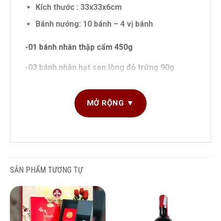
Kích thước : 33x33x6cm
Bánh nướng: 10 bánh – 4 vị bánh
-01 bánh nhân thập cẩm 450g
-03 bánh nhân hạt sen lòng đỏ trứng 90g
-04 bánh nhân đậu đỏ hạt dẻ 90g
MỞ RỘNG ▼
-04 bánh nhân mè đen 90g
Bánh trung thu nhập khẩu HONGKONG: Hương vị mới
mẻ-Giữ trọn ân tình
Rục rịch mỗi mùa trăng thu đến, chắc hẳn sẽ
SẢN PHẨM TƯƠNG TỰ
không thể thiếu món bánh trung thu – thức quà
giản dị mà rất đỗi thân quen của người Việt.
Hiểu được tâm ý của khách hàng,muốn cái mới cái
lạ nhưng không được mất đi giá trị truyền