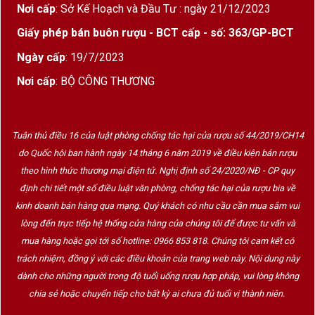
tay quý khách hàng.
Nơi cấp
: Sở Kế Hoạch và Đầu Tư : ngày 21/12/2023
Giấy phép bán buôn rượu - BCT cấp - số: 363/GP-BCT
Các sản phẩm hộp quà bánh trung thu khác
Ngày cấp
: 19/7/2023
Các sản phẩm quà tặng khác
Nơi cấp
: BỘ CÔNG THƯƠNG
NGUỒN GỐC VÀ Ý NGHĨA CỦA BÁNH
TRUNG THU
Tuân thủ điều 16 của luật phòng chống tác hại của rượu số 44/2019/CH14
do Quốc hội ban hành ngày 14 tháng 6 năm 2019 về điều kiện bán rượu
theo hình thức thương mại điện tử. Nghị định số 24/2020/NĐ - CP quy
định chi tiết một số điều luật văn phòng, chống tác hại của rượu bia về
kinh doanh bán hàng qua mạng. Quý khách có nhu cầu cần mua sắm vui
lòng đến trực tiếp hệ thống cửa hàng của chúng tôi để được tư vấn và
mua hàng hoặc gọi tới số hotline: 0966 853 818. Chúng tôi cam kết có
trách nhiệm, đồng ý với các điều khoản của trang web này. Nội dung này
dành cho những người trong độ tuổi uống rượu hợp pháp, vui lòng không
chia sẻ hoặc chuyển tiếp cho bất kỳ ai chưa đủ tuổi vị thành niên.