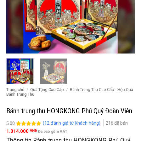
Trang chủ
/
Quà Tặng Cao Cấp
/
Bánh Trung Thu Cao Cấp - Hộp Quà
Bánh Trung Thu
Bánh trung thu HONGKONG Phú Quý Đoàn Viên
(
12
đánh giá từ khách hàng)
216
đã bán
5.00
5.00
12
trên 5
1.014.000
VNĐ
Đã bao gồm VAT
đánh giá
Thông tin Bánh trung thu HONGKONG Phú Quý