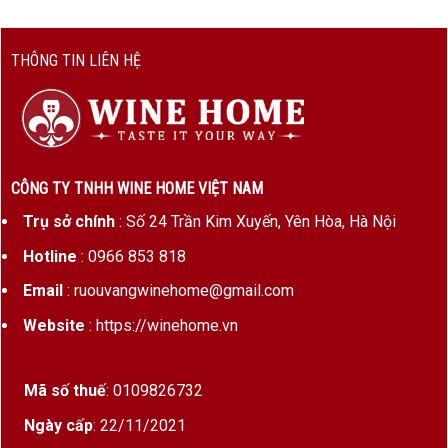
HONGKONG cao cấp với phương trâm mang đến
khách hàng những trải nghiệm thực tế và hài lòng
THÔNG TIN LIÊN HỆ
nhất.
Chúng tôi cam kết:
Bánh nướng nhập khẩu nguồn gốc thông tin rõ
ràng
CÔNG TY TNHH WINE HOME VIỆT NAM
Mẫu mã đẹp mới bắt mắt
Trụ sở chính
: Số 24 Trần Kim Xuyến, Yên Hòa, Hà Nội
Bánh nướng đúng và đủ về lượng
Hotline
: 0966 853 818
Đáp ứng đủ tiêu chuẩn vệ sinh ATTP
Email
: ruouvangwinehome@gmail.com
Tư vấn và giải đáp 24/7
Website
: https://winehome.vn
Giao hàng toàn quốc
Mã số thuế
: 0109826732
Các mẫu bánh cao cấp từ những thương hiệu nổi
Ngày cấp
: 22/11/2021
tiếng được chọn lọc kĩ lưỡng trước khi trao đến