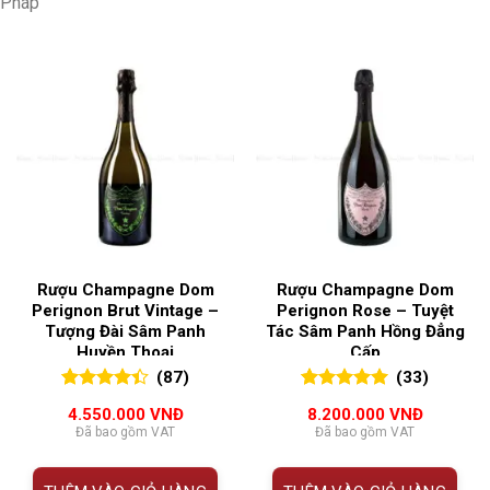
Pháp
Rượu Champagne Dom
Rượu Champagne Dom
Perignon Brut Vintage –
Perignon Rose – Tuyệt
Tượng Đài Sâm Panh
Tác Sâm Panh Hồng Đẳng
Huyền Thoại
Cấp
(87)
(33)
4.43
87
trên
5.00
33
trên 5
4.550.000
VNĐ
8.200.000
VNĐ
5
đánh
đánh giá
Đã bao gồm VAT
Đã bao gồm VAT
giá