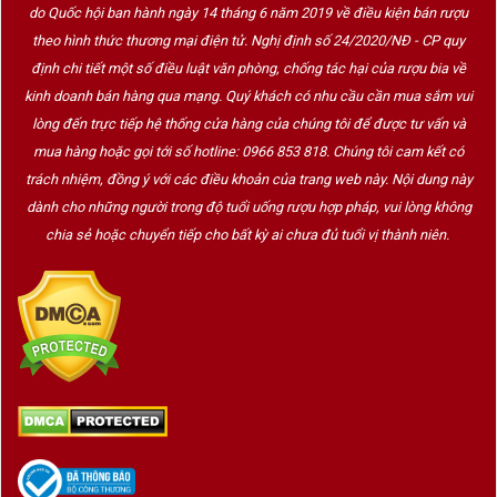
do Quốc hội ban hành ngày 14 tháng 6 năm 2019 về điều kiện bán rượu
Hoàn thiện kỹ thuật
pha trộn nho (assemblage)
để tạo ra
theo hình thức thương mại điện tử. Nghị định số 24/2020/NĐ - CP quy
hương vị hài hòa
định chi tiết một số điều luật văn phòng, chống tác hại của rượu bia về
kinh doanh bán hàng qua mạng. Quý khách có nhu cầu cần mua sắm vui
Phát triển quy trình lên men trong chai và dùng nút bần (cork)
lòng đến trực tiếp hệ thống cửa hàng của chúng tôi để được tư vấn và
thay cho nút gỗ
mua hàng hoặc gọi tới số hotline: 0966 853 818. Chúng tôi cam kết có
Góp phần định hình phong cách Champagne mà chúng ta biết
trách nhiệm, đồng ý với các điều khoản của trang web này. Nội dung này
đến ngày nay
dành cho những người trong độ tuổi uống rượu hợp pháp, vui lòng không
chia sẻ hoặc chuyển tiếp cho bất kỳ ai chưa đủ tuổi vị thành niên.
Thương hiệu
Dom Perignon
ra đời vào năm 1936, được
Moët & Chandon (thuộc tập đoàn LVMH) sở hữu và phát
triển, nhằm tôn vinh di sản của vị tu sĩ huyền thoại.
3. Phong cách & quy trình làm
Champagne Dom Perignon
Chỉ sản xuất Champagne Vintage
– sử dụng nho từ một
mùa vụ duy nhất, không phối trộn các niên vụ khác nhau
Chọn lọc khắt khe
từ vườn nho Grand Cru & Premier Cru tốt