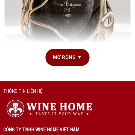
MỞ RỘNG ▼
Champagne Dom Perignon
1. Champagne Dom Perignon – Khi nghệ
THÔNG TIN LIÊN HỆ
thuật chạm tới đỉnh cao của sự tinh tế
Dom Perignon không đơn thuần là một thương hiệu
Champagne, mà là
biểu tượng của sự sang trọng, lịch lãm
và đỉnh cao trải nghiệm vị giác
. Với hơn
300 năm di sản
,
mỗi chai Dom Perignon là một
tác phẩm nghệ thuật
, được
CÔNG TY TNHH WINE HOME VIỆT NAM
tạo nên từ sự kiên trì, sáng tạo và niềm đam mê theo đuổi