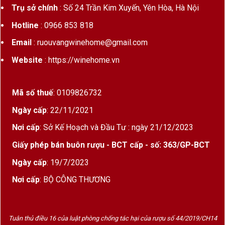
Trụ sở chính
: Số 24 Trần Kim Xuyến, Yên Hòa, Hà Nội
sự hoàn hảo tuyệt đối.
Hotline
: 0966 853 818
Dom Perignon chỉ sản xuất
vintage champagne
– nghĩa là
chỉ làm rượu từ nho của
những mùa vụ xuất sắc nhất
, đảm
Email
: ruouvangwinehome@gmail.com
bảo chất lượng và hương vị luôn ở mức cao nhất. Chính sự
Website
: https://winehome.vn
chọn lọc khắt khe ấy đã đưa Dom Pérignon trở thành lựa
chọn hàng đầu của các nguyên thủ, hoàng gia, ngôi sao thế
giới và giới tinh hoa toàn cầu.
Mã số thuế
: 0109826732
2. Câu chuyện thương hiệu Dom
Ngày cấp
: 22/11/2021
Perignon – Vị tu sĩ tạo nên kỳ quan
Nơi cấp
: Sở Kế Hoạch và Đầu Tư : ngày 21/12/2023
Champagne
Giấy phép bán buôn rượu - BCT cấp - số: 363/GP-BCT
Dom Pierre Perignon
(1638–1715) là một tu sĩ dòng
Ngày cấp
: 19/7/2023
Benedictine sống tại tu viện Hautvillers thuộc vùng
Nơi cấp
: BỘ CÔNG THƯƠNG
Champagne, Pháp. Ông được mệnh danh là “cha đẻ của
Champagne” bởi những đóng góp to lớn cho nghệ thuật sản
xuất rượu vang sủi bọt. Dù không thực sự là người đầu tiên
tạo ra Champagne, nhưng Dom Pérignon là người:
Tuân thủ điều 16 của luật phòng chống tác hại của rượu số 44/2019/CH14