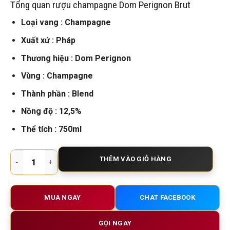
Tổng quan rượu champagne Dom Perignon Brut
giá
Loại vang : Champagne
Xuất xứ : Pháp
Thương hiệu : Dom Perignon
Vùng : Champagne
Thành phần : Blend
Nồng độ : 12,5%
Thể tích : 750ml
Rượu Champagne Dom Perignon Brut Vintage – Tượng Đài Sâ
THÊM VÀO GIỎ HÀNG
MUA NGAY
CHAT FACEBOOK
GỌI NGAY