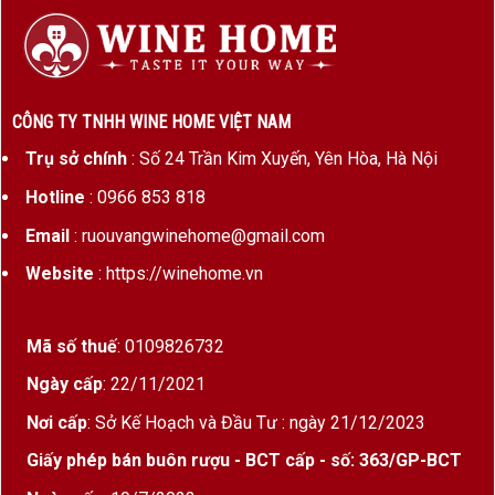
Sử dụng rượu champagne Dom Perignon Brut
Nếu bạn muốn thưởng thức
Champgane
được
ngon, chiêu đãi và đánh thức các giác quan của
bạn thì không thể rượu được mất nhiệt.Hãy duy trì
CÔNG TY TNHH WINE HOME VIỆT NAM
bằng cách luôn ướp nó trong đá.
Trụ sở chính
: Số 24 Trần Kim Xuyến, Yên Hòa, Hà Nội
Hãy sử dụng loại ly chuyên dụng chuyên để uống
Hotline
: 0966 853 818
champagne hoặc spakling để cảm nhận sự tuyệt
Email
: ruouvangwinehome@gmail.com
vời của Dom Perignon Brut.
Website
: https://winehome.vn
Nhiệt độ sử dụng lí tưởng từ 6 đến 8 độ C.
Các loại rượu Champagne khác
Mã số thuế
: 0109826732
TOP rượu vang Pháp cao cấp
Ngày cấp
: 22/11/2021
Nơi cấp
: Sở Kế Hoạch và Đầu Tư : ngày 21/12/2023
Hộp quà rượu vang biếu tặng
Giấy phép bán buôn rượu - BCT cấp - số: 363/GP-BCT