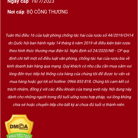
Ngày cấp
: 19/7/2023
Nơi cấp
: BỘ CÔNG THƯƠNG
Tuân thủ điều 16 của luật phòng chống tác hại của rượu số 44/2019/CH14
do Quốc hội ban hành ngày 14 tháng 6 năm 2019 về điều kiện bán rượu
theo hình thức thương mại điện tử. Nghị định số 24/2020/NĐ - CP quy
định chi tiết một số điều luật văn phòng, chống tác hại của rượu bia về
Sparkling Wine
kinh doanh bán hàng qua mạng. Quý khách có nhu cầu cần mua sắm vui
lòng đến trực tiếp hệ thống cửa hàng của chúng tôi để được tư vấn và
mua hàng hoặc gọi tới số hotline: 0966 853 818. Chúng tôi cam kết có
1.Sparkling là gì?
trách nhiệm, đồng ý với các điều khoản của trang web này. Nội dung này
Rượu vang sủi tăm, rượu vang nổ đến từ khắp nơi
dành cho những người trong độ tuổi uống rượu hợp pháp, vui lòng không
trên thế giới, nhưng được gọi với những cái tên
chia sẻ hoặc chuyển tiếp cho bất kỳ ai chưa đủ tuổi vị thành niên.
khác nhau và cũng tuân theo những chuẩn mực
riêng, phụ thuộc vào nơi chúng được sản xuất.
Prosecco là một loại rượu sủi tăm của Ý, được
sản xuất tại vùng Veneto và làm từ giống nho