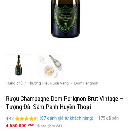
Trang chủ
/
Thương Hiệu Rượu Vang
/
Dom Perignon
Rượu Champagne Dom Perignon Brut Vintage –
Tượng Đài Sâm Panh Huyền Thoại
(
87
đánh giá từ khách hàng)
175
đã bán
4.43
4.43
87
trên
4.550.000
VNĐ
Đã bao gồm VAT
5
đánh