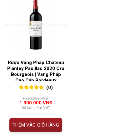
Rượu Vang Pháp Château
Plantey Pauillac 2020 Cru
Bourgeois | Vang Pháp
Cao Cấp Bordeaux
(0)
0
0
trên 5
1.850.000
VNĐ
đánh giá
Giá
Giá
1.300.000
VNĐ
gốc
hiện
Đã bao gồm VAT
là:
tại
1.850.000 VNĐ.
là:
1.300.000 VNĐ.
THÊM VÀO GIỎ HÀNG